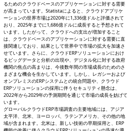
るためのクラウドベースのアプリケーションに対する需要
が高まっています。Statistaによると、クラウドアプリケ
ーションの世界市場は2020年に1,336億ドルと評価されて
おり、2025年までに1,686億ドルに成長すると予想されて
います。したがって、クラウドへの支出が増加すること
は、クラウドベースのアプリケーションに対する需要に直
接関連しており、結果として世界中で市場の拡大を加速さ
せています。さらに、クラウドERPソリューションにおけ
るビッグデータと分析の出現や、デジタル化に対する政府
機関の焦点の高まりは、今後数年間の市場成長のためのさ
まざまな機会を生かしています。しかし、レガシーおよび
オンプレミスのERPシステムとの統合問題や、クラウド
ERPソリューションの採用に伴うセキュリティ懸念は、
2022年から2029年の予測期間を通じて市場の成長を妨げて
います。
グローバルクラウドERP市場調査の主要地域には、アジア
太平洋、北米、ヨーロッパ、ラテンアメリカ、その他の地
域が含まれます。北米は、新しい技術の早期採用と、ERP
機能の改善に伴うクラウドERPソリューションの迅速な導