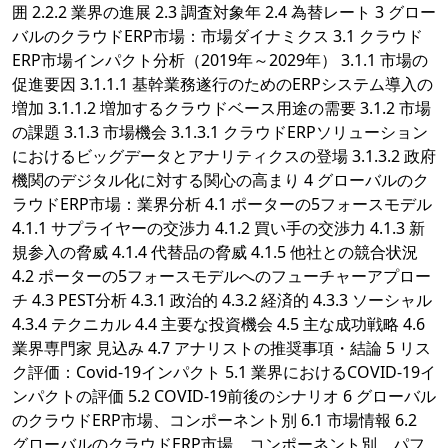
囲 2.2.2 業界の進展 2.3 調査対象年 2.4 為替レート 3 グロー
バルのクラウドERP市場：市場ダイナミクス 3.1 クラウド
ERP市場インパクト分析（2019年～2029年） 3.1.1 市場の
促進要因 3.1.1.1 基幹業務遂行のためのERPシステム導入の
増加 3.1.1.2 増加するクラウドベース用途の需要 3.1.2 市場
の課題 3.1.3 市場機会 3.1.3.1 クラウドERPソリューション
におけるビッグデータとアナリティクスの登場 3.1.3.2 政府
機関のデジタル化に対する関心の高まり 4 グローバルのク
ラウドERP市場：業界分析 4.1 ポーターの5フォースモデル
4.1.1 サプライヤーの交渉力 4.1.2 買い手の交渉力 4.1.3 新
規参入の脅威 4.1.4 代替品の脅威 4.1.5 他社との競合状況
4.2 ポーターの5フォースモデルへのフューチャーアプロー
チ 4.3 PEST分析 4.3.1 政治的 4.3.2 経済的 4.3.3 ソーシャル
4.3.4 テクニカル 4.4 主要な投資機会 4.5 主な成功戦略 4.6
業界専門家 見込み 4.7 アナリストの推奨事項・結論 5 リス
ク評価：Covid-19インパクト 5.1 業界におけるCOVID-19イ
ンパクトの評価 5.2 COVID-19前後のシナリオ 6 グローバル
のクラウドERP市場、コンポーネント別 6.1 市場情報 6.2
グローバルのクラウドERP市場、コンポーネント別、パフ