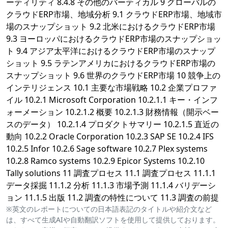
ーティリティ 8.4.8 その他のバーティカル 9 グローバルの
クラウドERP市場、地域分析 9.1 クラウドERP市場、地域市
場のスナップショット 9.2 北米におけるクラウドERP市場
9.3 ヨーロッパにおけるクラウドERP市場のスナップショッ
ト 9.4 アジア太平洋におけるクラウドERP市場のスナップ
ショット 9.5 ラテンアメリカにおけるクラウドERP市場の
スナップショット 9.6 世界のクラウドERP市場 10 競争上の
インテリジェンス 10.1 主要な市場戦略 10.2 企業プロファ
イル 10.2.1 Microsoft Corporation 10.2.1.1 キー・インフ
ォーメーション 10.2.1.2 概要 10.2.1.3 財務情報（開示ベー
スのデータ） 10.2.1.4 プロダクトサマリー 10.2.1.5 直近の
動向 10.2.2 Oracle Corporation 10.2.3 SAP SE 10.2.4 IFS
10.2.5 Infor 10.2.6 Sage software 10.2.7 Plex systems
10.2.8 Ramco systems 10.2.9 Epicor Systems 10.2.10
Tally solutions 11 調査プロセス 11.1 調査プロセス 11.1.1
データ採掘 11.1.2 分析 11.1.3 市場予測 11.1.4 バリデーシ
ョン 11.1.5 出版 11.2 調査の特性について 11.3 調査の前提
※英文のレポートについての日本語表記のタイトルや紹介文など
は、すべて生成AIや自動翻訳ソフトを使用して提供しております。