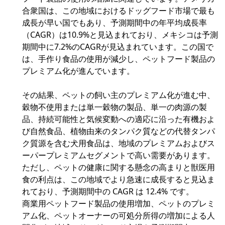
合衆国は、この地域におけるドッグフード市場で最も
成長が早い国でもあり、予測期間中の年平均成長率
（CAGR）は10.9%と見込まれており、メキシコは予測
期間中に7.2%のCAGRが見込まれています。この国で
は、手作り食品の使用が減少し、ペットフード製品の
プレミアム化が進んでいます。
その結果、ペットの飼い主のプレミアム化が進む中、
穀物不使用または単一穀物の製品、単一の肉源の製
品、持続可能性と気候変動への適応に沿った有機およ
び自然食品、植物由来のタンパク質などの代替タンパ
ク質源を含む犬用食品は、地域のプレミアムおよびス
ーパープレミアムセグメントで高い需要があります。
ただし、ペットの健康に関する懸念の高まりと獣医用
食の利点は、この地域でより急速に成長すると見込ま
れており、予測期間中の CAGR は 12.4% です。
商業用ペットフード製品の使用増加、ペットのプレミ
アム化、ペットオーナーの可処分所得の増加による人