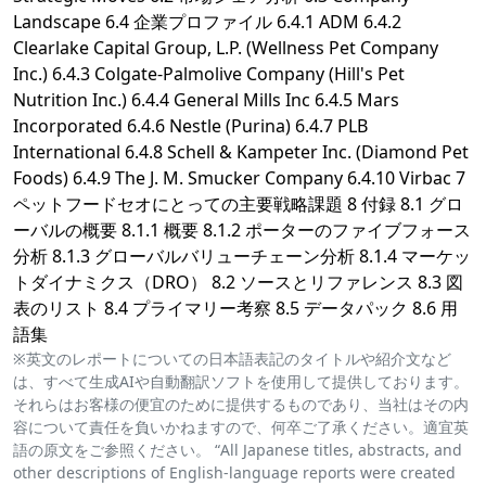
Landscape 6.4 企業プロファイル 6.4.1 ADM 6.4.2
Clearlake Capital Group, L.P. (Wellness Pet Company
Inc.) 6.4.3 Colgate-Palmolive Company (Hill's Pet
Nutrition Inc.) 6.4.4 General Mills Inc 6.4.5 Mars
Incorporated 6.4.6 Nestle (Purina) 6.4.7 PLB
International 6.4.8 Schell & Kampeter Inc. (Diamond Pet
Foods) 6.4.9 The J. M. Smucker Company 6.4.10 Virbac 7
ペットフードセオにとっての主要戦略課題 8 付録 8.1 グロ
ーバルの概要 8.1.1 概要 8.1.2 ポーターのファイブフォース
分析 8.1.3 グローバルバリューチェーン分析 8.1.4 マーケッ
トダイナミクス（DRO） 8.2 ソースとリファレンス 8.3 図
表のリスト 8.4 プライマリー考察 8.5 データパック 8.6 用
語集
※英文のレポートについての日本語表記のタイトルや紹介文など
は、すべて生成AIや自動翻訳ソフトを使用して提供しております。
それらはお客様の便宜のために提供するものであり、当社はその内
容について責任を負いかねますので、何卒ご了承ください。適宜英
語の原文をご参照ください。 “All Japanese titles, abstracts, and
other descriptions of English-language reports were created