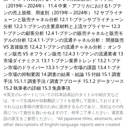
（2019年～2024年） 11.4 中東・アフリカにおける1-ブテ
ンの売上規模、用途別（2019年～2024年） 12 サプライチ
ェーンと販売チャネル分析 12.1 1-ブテンサプライチェーン
分析 12.2 1-ブテンの主要原材料と上流サプライヤー 12.3
1-ブテンの顧客分析 12.4 1-ブテンの販売チャネルと販売モ
デルの分析 12.4.1 1-ブテンの流通チャネル分析： 間接販売
VS 直接販売 12.4.2 1-ブテンの流通チャネル分析： オンラ
イン販売 VS オフライン販売 12.4.3 1-ブテンの流通業者 13
市場ダイナミクス 13.1 1-ブテン業界トレンド 13.2 1-ブテ
ン市場のドライバー 13.3 1-ブテン市場の課題 13.4 1-ブテ
ン市場の抑制要因 14 調査の結果・結論 15 付録 15.1 調査
手法 15.1.1 調査手法 / 調査アプローチ 15.1.2 データソース
15.2 執筆者の詳細 15.3 免責事項
※英文のレポートについての日本語表記のタイトルや紹介文など
は、すべて生成AIや自動翻訳ソフトを使用して提供しております。
それらはお客様の便宜のために提供するものであり、当社はその内
容について責任を負いかねますので、何卒ご了承ください。適宜英
語の原文をご参照ください。 “All Japanese titles, abstracts, and
other descriptions of English-language reports were created