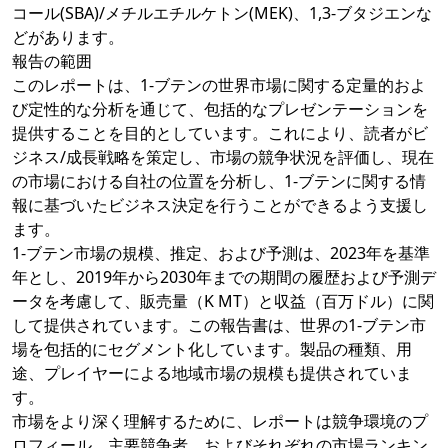
コール(SBA)/メチルエチルケトン(MEK)、1,3-ブタジエンな
どがあります。
報告の範囲
このレポートは、1-ブテンの世界市場に関する定量的およ
び定性的な分析を通じて、包括的なプレゼンテーションを
提供することを目的としています。これにより、読者がビ
ジネス/成長戦略を策定し、市場の競争状況を評価し、現在
の市場における自社の位置を分析し、1-ブテンに関する情
報に基づいたビジネス決定を行うことができるよう支援し
ます。
1-ブテン市場の規模、推定、および予測は、2023年を基準
年とし、2019年から2030年までの期間の履歴および予測デ
ータを考慮して、販売量（K MT）と収益（百万ドル）に関
して提供されています。この報告書は、世界の1-ブテン市
場を包括的にセグメント化しています。製品の種類、用
途、プレイヤーによる地域市場の規模も提供されていま
す。
市場をより深く理解するために、レポートは競争環境のプ
ロフィール、主要競争者、およびそれぞれの市場ランキン