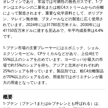
オレフィンであり、常温では可燃性の無色ガスです。1-ブ
テンはエチレンの二量化または粗C4ストリームからの分離
によって製造されます。重要な化学原料として、ポリブテ
ン、マレイン無水物、ブタノールなどの製造に広く使用さ
れています。2024年には31780百万米ドル、2030年には
41150百万米ドルに達する見込みで、年平均成長率は4.4%
です。
1-ブテン市場の主要プレーヤーにはエボニック、シェル、
エクソンモービル、CPケミカルなどがあり、上位4社で
55%以上のシェアを占めています。ヨーロッパが最大の市
場で約15%のシェアを持ち、アジアと北米がそれぞれ約
25%のシェアを持っています。製品別では、粗C4分離製品
が70%以上のシェアを占め、用途別ではポリエチレンが最
大の用途となっています。
概要
1-ブテン（ブテン-1またはα-ブチレンとも呼ばれる）は、