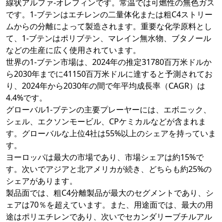
線状アルファ-オレフィンです。常温では可燃性の無色ガス
です。1-ブテンはエチレンの二量体化または粗C4ストリー
ムからの分離によって製造されます。重要な化学原料とし
て、1-ブテンはポリブテン、マレイン無水物、ブタノール
などの生産に広く使用されています。
世界の1-ブテン市場は、2024年の推定31780百万米ドルか
ら2030年までに41150百万米ドルに達すると予測されてお
り、2024年から2030年の間で年平均成長率（CAGR）は
4.4%です。
グローバル1-ブテンの主要プレーヤーには、エボニック、
シェル、エクソンモービル、CPケミカルなどが含まれま
す。グローバルな上位4社は55%以上のシェアを持っていま
す。
ヨーロッパは最大の市場であり、市場シェアは約15%で
す。次いでアジアと北アメリカが続き、どちらも約25%の
シェアがあります。
製品面では、粗C4分離製品が最大のセグメントであり、シ
ェアは70％を超えています。また、用途面では、最大の用
途はポリエチレンであり、次いでセカンダリーブチルアル