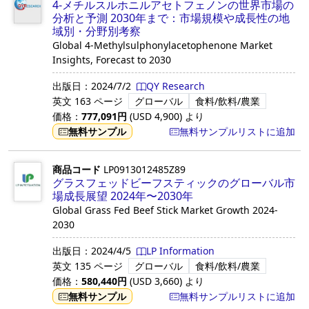
4-メチルスルホニルアセトフェノンの世界市場の
分析と予測 2030年まで：市場規模や成長性の地
域別・分野別考察
Global 4-Methylsulphonylacetophenone Market
Insights, Forecast to 2030
出版日：
2024/7/2
QY Research
英文
163 ページ
グローバル
食料/飲料/農業
価格：
777,091
円
(USD
4,900
)
より
無料サンプル
無料サンプルリストに追加
商品コード
LP0913012485Z89
グラスフェッドビーフスティックのグローバル市
場成長展望 2024年〜2030年
Global Grass Fed Beef Stick Market Growth 2024-
2030
出版日：
2024/4/5
LP Information
英文
135 ページ
グローバル
食料/飲料/農業
価格：
580,440
円
(USD
3,660
)
より
無料サンプル
無料サンプルリストに追加