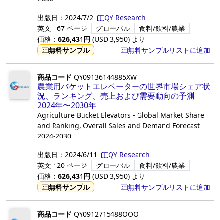
出版日：
2024/7/2
QY Research
英文
167 ページ
グローバル
食料/飲料/農業
価格：
626,431
円
(USD
3,950
)
より
無料サンプル
無料サンプルリストに追加
商品コード
QY09136144885XW
農業用バケットエレベーターの世界市場シェア状
況、ランキング、売上および需要動向の予測
2024年〜2030年
Agriculture Bucket Elevators - Global Market Share
and Ranking, Overall Sales and Demand Forecast
2024-2030
出版日：
2024/6/11
QY Research
英文
120 ページ
グローバル
食料/飲料/農業
価格：
626,431
円
(USD
3,950
)
より
無料サンプル
無料サンプルリストに追加
商品コード
QY0912715488OOO