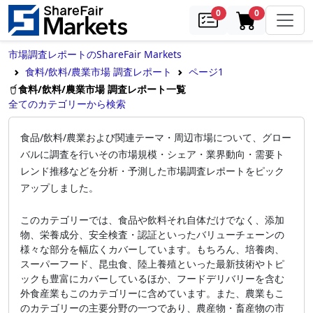
samples
in cart
0
0
市場調査レポートのShareFair Markets
食料/飲料/農業市場 調査レポート
ページ1
食料/飲料/農業市場 調査レポート一覧
全てのカテゴリーから検索
食品/飲料/農業および関連テーマ・周辺市場について、グロー
バルに調査を行いその市場規模・シェア・業界動向・需要ト
レンド推移などを分析・予測した市場調査レポートをピック
アップしました。
このカテゴリーでは、食品や飲料それ自体だけでなく、添加
物、栄養成分、安全検査・認証といったバリューチェーンの
様々な部分を幅広くカバーしています。もちろん、培養肉、
スーパーフード、昆虫食、陸上養殖といった最新技術やトピ
ックも豊富にカバーしているほか、フードデリバリーを含む
外食産業もこのカテゴリーに含めています。また、農業もこ
のカテゴリーの主要分野の一つであり、農産物・畜産物の市