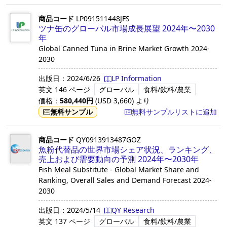
商品コード
LP091511448JFS
ツナ缶のグローバル市場成長展望 2024年〜2030
年
Global Canned Tuna in Brine Market Growth 2024-
2030
出版日：
2024/6/26
LP Information
英文
146 ページ
グローバル
食料/飲料/農業
価格：
580,440
円
(USD
3,660
)
より
無料サンプル
無料サンプルリストに追加
商品コード
QY0913913487GOZ
魚粉代替品の世界市場シェア状況、ランキング、
売上および需要動向の予測 2024年〜2030年
Fish Meal Substitute - Global Market Share and
Ranking, Overall Sales and Demand Forecast 2024-
2030
出版日：
2024/5/14
QY Research
英文
137 ページ
グローバル
食料/飲料/農業