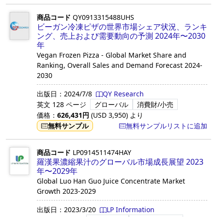
商品コード
QY0913315488UHS
ビーガン冷凍ピザの世界市場シェア状況、ランキ
ング、売上および需要動向の予測 2024年〜2030
年
Vegan Frozen Pizza - Global Market Share and
Ranking, Overall Sales and Demand Forecast 2024-
2030
出版日：
2024/7/8
QY Research
英文
128 ページ
グローバル
消費財/小売
価格：
626,431
円
(USD
3,950
)
より
無料サンプル
無料サンプルリストに追加
商品コード
LP0914511474HAY
羅漢果濃縮果汁のグローバル市場成長展望 2023
年〜2029年
Global Luo Han Guo Juice Concentrate Market
Growth 2023-2029
出版日：
2023/3/20
LP Information