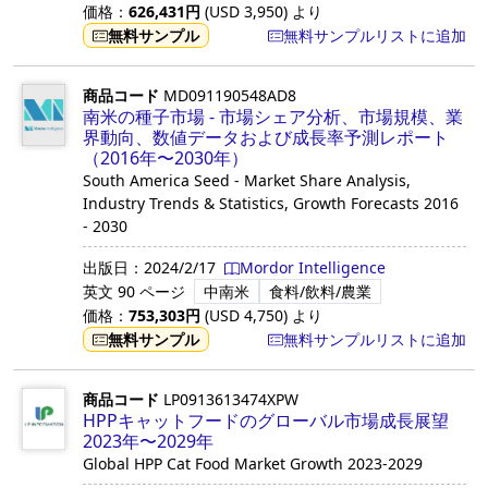
価格：
626,431
円
(USD
3,950
)
より
無料サンプル
無料サンプルリストに追加
商品コード
MD091190548AD8
南米の種子市場 - 市場シェア分析、市場規模、業
界動向、数値データおよび成長率予測レポート
（2016年〜2030年）
South America Seed - Market Share Analysis,
Industry Trends & Statistics, Growth Forecasts 2016
- 2030
出版日：
2024/2/17
Mordor Intelligence
英文
90 ページ
中南米
食料/飲料/農業
価格：
753,303
円
(USD
4,750
)
より
無料サンプル
無料サンプルリストに追加
商品コード
LP0913613474XPW
HPPキャットフードのグローバル市場成長展望
2023年〜2029年
Global HPP Cat Food Market Growth 2023-2029