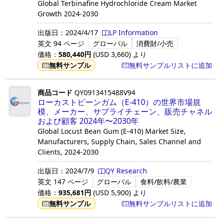
Global Terbinafine Hydrochloride Cream Market
Growth 2024-2030
出版日：
2024/4/17
LP Information
英文
94 ページ
グローバル
消費財/小売
価格：
580,440
円
(USD
3,660
)
より
無料サンプル
無料サンプルリストに追加
商品コード
QY0913415488V94
ローカストビーンガム（E-410）の世界市場規
模、メーカー、サプライチェーン、販売チャネル
および顧客 2024年〜2030年
Global Locust Bean Gum (E-410) Market Size,
Manufacturers, Supply Chain, Sales Channel and
Clients, 2024-2030
出版日：
2024/7/9
QY Research
英文
147 ページ
グローバル
食料/飲料/農業
価格：
935,681
円
(USD
5,900
)
より
無料サンプル
無料サンプルリストに追加