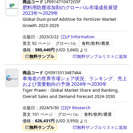
商品コード
LP0914710472O5F
肥料用防塵添加剤のグローバル市場成長展望
2023年〜2029年
Global Dust-proof Additive for Fertilizer Market
Growth 2023-2029
出版日：
2023/2/22
LP Information
英文
92 ページ
グローバル
食料/飲料/農業
価格：
580,440
円
(USD
3,660
)
より
無料サンプル
無料サンプルリストに追加
商品コード
QY0915513487VAA
車海老の世界市場シェア状況、ランキング、売上
および需要動向の予測 2024年〜2030年
Tiger Prawn - Global Market Share and Ranking,
Overall Sales and Demand Forecast 2024-2030
出版日：
2024/5/30
QY Research
英文
101 ページ
グローバル
食料/飲料/農業
価格：
626,431
円
(USD
3,950
)
より
無料サンプル
無料サンプルリストに追加