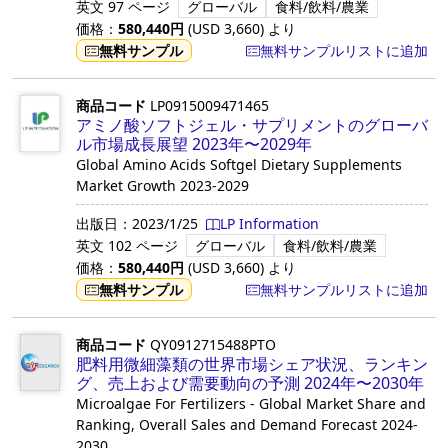
英文
97 ページ
グローバル
食料/飲料/農業
価格：
580,440
円
(USD
3,660
)
より
無料サンプル
無料サンプルリストに追加
商品コード
LP0915009471465
アミノ酸ソフトジェル・サプリメントのグローバ
ル市場成長展望 2023年〜2029年
Global Amino Acids Softgel Dietary Supplements
Market Growth 2023-2029
出版日：
2023/1/25
LP Information
英文
102 ページ
グローバル
食料/飲料/農業
価格：
580,440
円
(USD
3,660
)
より
無料サンプル
無料サンプルリストに追加
商品コード
QY0912715488PTO
肥料用微細藻類の世界市場シェア状況、ランキン
グ、売上および需要動向の予測 2024年〜2030年
Microalgae For Fertilizers - Global Market Share and
Ranking, Overall Sales and Demand Forecast 2024-
2030