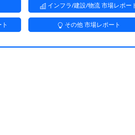
インフラ/建設/物流
市場レポー
ート
その他
市場レポート