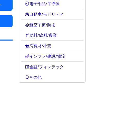
電子部品/半導体
ト
自動車/モビリティ
航空宇宙/防衛
食料/飲料/農業
消費財/小売
インフラ/建設/物流
金融/フィンテック
その他