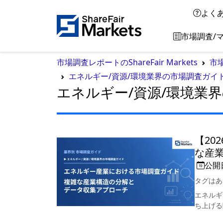
よく
市場調査/
市場調査レポートのShareFair Markets
市
エネルギー/資源/環境業界の市場調査ガイ
エネルギー/資源/環境業
【20
な産
公開
タグはあ
エネルギ
ち上げる際