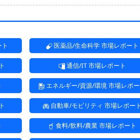
ート
医薬品/生命科学
市場レポート
ト
通信/IT
市場レポート
ト
エネルギー/資源/環境
市場レポー
ト
自動車/モビリティ
市場レポー
ト
食料/飲料/農業
市場レポート