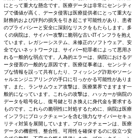
にとって重大な懸念です。医療データは非常にセンシティ
ブで価値が高く、データ侵害は医療提供者にとって重大な
財務的および評判の損失を引き起こす可能性があり、患者
のプライバシーと安全に深刻なリスクをもたらします。多
くの病院は、サイバー攻撃に脆弱な古いITインフラを抱え
ています。レガシーシステム、未修正のソフトウェア、安
全でないネットワークは、サイバー犯罪者によって悪用さ
れる一般的な弱点です。人為的エラーは、病院におけるデ
ータ侵害の一般的な原因です。医療従事者は、センシティ
ブな情報を誤って共有したり、フィッシング詐欺やソーシ
ャルエンジニアリングの手口に引っかかる可能性がありま
す。また、ランサムウェア攻撃は、医療業界でますます一
般的になっています。これらの攻撃は、ハッカーが病院の
データを暗号化し、復号鍵と引き換えに身代金を要求する
ものです。これらの脆弱性に対処するために、病院は医療
インフラにブロックチェーンを含む強力なサイバーセキュ
リティ対策を展開しています。ブロックチェーンは、医療
データの機密性、整合性、可用性を確保するのに役立つ安