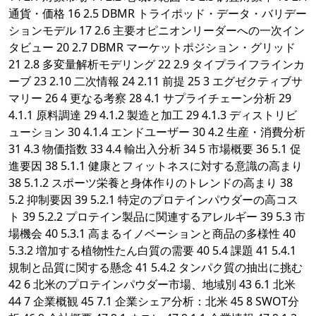
通貨・価格 16 2.5 DBMR トライポッド・データ・バリデー
ションモデル 17 2.6 主要オピニオンリーダーへの一次イン
タビュー 20 2.7 DBMR マーケットポジション・グリッド
21 2.8 多変量解析モデリング 22 2.9 タイプライフラインカ
ーブ 23 2.10 二次情報 24 2.11 前提 25 3 エグゼクティブサ
マリー 26 4 更なる考察 28 4.1 サプライチェーン分析 29
4.1.1 原料調達 29 4.1.2 製造と加工 29 4.1.3 ディストリビ
ューション 30 4.1.4 エンドユーザー 30 4.2 生産・消費分析
31 4.3 物価指数 33 4.4 輸出入分析 34 5 市場概要 36 5.1 促
進要因 38 5.1.1 健康とフィットネスに対する意識の高まり
38 5.1.2 スポーツ栄養と身体作りのトレンドの高まり 38
5.2 抑制要因 39 5.2.1 特定のプロテインパウダーの高コス
ト 39 5.2.2 プロテイン製品に関連するアレルギー 39 5.3 市
場機会 40 5.3.1 高まるイノベーションと商品の多様性 40
5.3.2 増加する植物性たん白質の需要 40 5.4 課題 41 5.4.1
規制と品質に関する懸念 41 5.4.2 タンパク質の抽出に挑む
42 6 北米のプロテインパウダー市場、地域別 43 6.1 北米
44 7 企業概観 45 7.1 企業シェア分析：北米 45 8 SWOT分