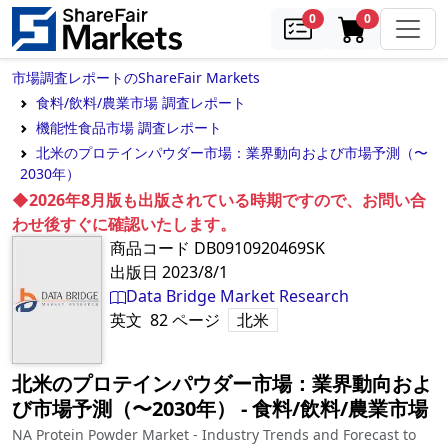
samples
in cart
0
0
市場調査レポートのShareFair Markets
食料/飲料/農業市場 調査レポート
機能性食品市場 調査レポート
北米のプロテインパウダー市場：業界動向および市場予測（〜
2030年）
◆2026年8月版も出版されている時期ですので、お問い合
わせ後すぐに確認いたします。
商品コード
DB0910920469SK
出版日
2023/8/1
Data Bridge Market Research
英文
82
ページ
北米
北米のプロテインパウダー市場：業界動向およ
び市場予測（〜2030年）
‐
食料/飲料/農業市場
NA Protein Powder Market - Industry Trends and Forecast to