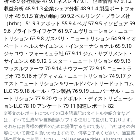
析 46 9 会社概要 47 9.1 ネスレ 47 9.1.1 企業情報 47 9.1.2
収益分析 48 9.1.3 企業シェア分析 48 9.1.4 製品ポートフォ
リオ 49 9.1.5 直近の動向 50 9.2 ベルリング・ブランズ社
（brbr） 51 9.3 アボット 55 9.4 ベガ 57 9.5 イソピュア 59
9.6 ブライトライフケア 61 9.7 エヴリューション・ニュー
トリション 63 9.8 ガスパリ・ニュートリション 64 9.9 イオ
ベート・ヘルスサイエンス・インターナショナル 65 9.10
ジャロウ・フォーミュラ社 67 9.11 ジム・サプリメント・
サイエンス 68 9.12 ミスター・ニュートリション 69 9.13
マッスルファーマ 70 9.14 ナウフーズ 72 9.15 ニュートラ
ビオ 73 9.16 オプティマム・ニュートリション 74 9.17 ク
エストニュートリション＆ワールドパントリードットコム
LLC 75 9.18 ルール・ワン製品 76 9.19 ユニバーサル・ニュ
ートリション 77 9.20 ウッドボルト・ディストリビューシ
ョンLLC 78 10 アンケート 79 11 関連レポート 82
※英文のレポートについての日本語表記のタイトルや紹介文など
は、すべて生成AIや自動翻訳ソフトを使用して提供しております。
それらはお客様の便宜のために提供するものであり、当社はその内
容について責任を負いかねますので、何卒ご了承ください。適宜英
語の原文をご参照ください。 “All Japanese titles, abstracts, and