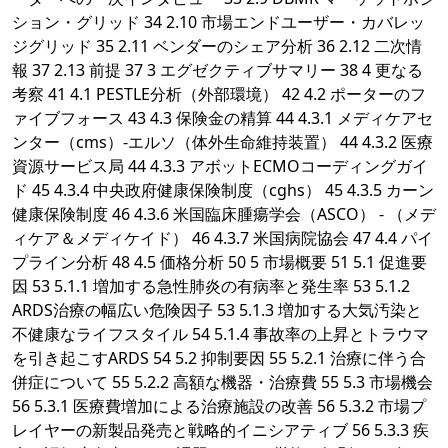
ション・グリッド 34 2.10 市場エンドユーザー・カバレッ
ジグリッド 35 2.11 ベンダーのシェア分析 36 2.12 二次情
報 37 2.13 前提 37 3 エグゼクティブサマリー 38 4 更なる
考察 41 4.1 PESTLE分析（外部環境） 42 4.2 ポーターのフ
ァイブフォース 43 4.3 保険金の精算 44 4.3.1 メディケアセ
ンター（cms）-エルソ（体外生命維持装置） 44 4.3.2 医療
資源サービス局 44 4.3.3 アボットECMOコーディングガイ
ド 45 4.3.4 中央政府健康保険制度（cghs） 45 4.3.5 カーン
健康保険制度 46 4.3.6 米国臨床腫瘍学会（ASCO） - （メデ
ィケア＆メディケイド） 46 4.3.7 米国病院協会 47 4.4 パイ
プライン分析 48 4.5 価格分析 50 5 市場概要 51 5.1 促進要
因 53 5.1.1 増加する急性肺炎の有病率と発生率 53 5.1.2
ARDS治療の幅広い危険因子 53 5.1.3 増加する大気汚染と
不健康なライフスタイル 54 5.1.4 事故率の上昇とトラウマ
を引き起こすARDS 54 5.2 抑制要因 55 5.2.1 治療に伴う合
併症について 55 5.2.2 高額な機器・治療費 55 5.3 市場機会
56 5.3.1 医療費増加による治療施設の改善 56 5.3.2 市場プ
レイヤーの新製品発売と戦略的イニシアティブ 56 5.3.3 疾