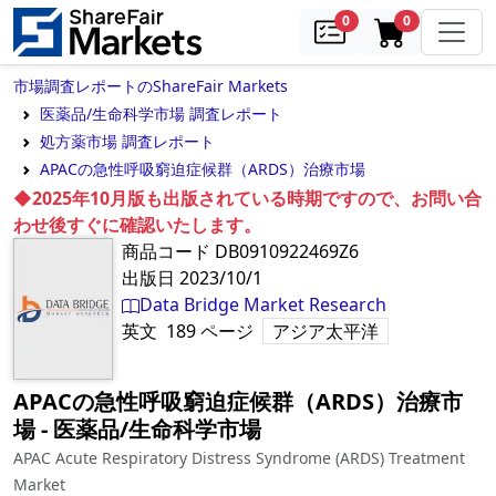
samples
in cart
0
0
市場調査レポートのShareFair Markets
医薬品/生命科学市場 調査レポート
処方薬市場 調査レポート
APACの急性呼吸窮迫症候群（ARDS）治療市場
◆2025年10月版も出版されている時期ですので、お問い合
わせ後すぐに確認いたします。
商品コード
DB0910922469Z6
出版日
2023/10/1
Data Bridge Market Research
英文
189
ページ
アジア太平洋
APACの急性呼吸窮迫症候群（ARDS）治療市
場
‐
医薬品/生命科学市場
APAC Acute Respiratory Distress Syndrome (ARDS) Treatment
Market