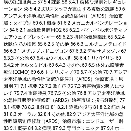
病の認知度向上 57 5.4 課題 58 5.4.1 厳格な規則とレギュレ
ーション 58 5.4.2 ICUスタッフが直面する複数の課題 59 6
アジア太平洋地域の急性呼吸窮迫症候群（ARDS）治療市
場：タイプ別 60 6.1 概要 61 6.2 メカニカルベンチレーショ
ン 64 6.2.1 高流量鼻腔用O2 65 6.2.2 バイレベルポジティブ
エアウェイプレッシャー 65 6.2.3 持続的気道陽圧 65 6.2.4
伏臥位での換気 65 6.2.5 その他 66 6.3 コルチコステロイド
66 6.3.1 メチルプレドニゾロン 67 6.3.2 デキサメタゾン 67
6.3.3 その他 67 6.4 抗ウイルス剤 68 6.4.1 リバビリン 69
6.4.2 オセルタミビル 69 6.4.3 その他 69 6.5 体外式膜酸素
療法(ECMO) 69 6.6 トシリズマブ 70 6.7 その他 70 7 アジア
太平洋地域の急性呼吸窮迫症候群（ARDS）治療市場：原
因別 71 7.1 概要 72 7.2 敗血症 75 7.3 有害物質の吸入につ
いて 75 7.4 重症肺炎 76 7.5 その他 76 8 アジア太平洋地域
の急性呼吸窮迫症候群（ARDS）治療市場：投与経路別 77
8.1 概要 78 8.2 非経口 81 8.2.1 静脈内投与 81 8.2.2 筋肉内
81 8.3 オーラル 82 8.4 その他 82 9 アジア太平洋地域の急
性呼吸窮迫症候群（ARDS）治療市場：エンドユーザー別
83 9.1 概要 84 9.2 病院 87 9.3 専門クリニック 87 9.4 ホー