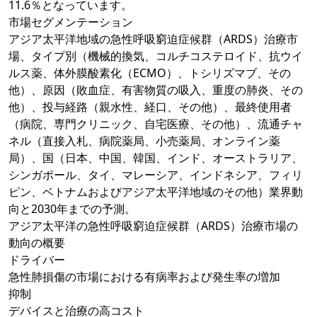
11.6％となっています。
市場セグメンテーション
アジア太平洋地域の急性呼吸窮迫症候群（ARDS）治療市
場、タイプ別（機械的換気、コルチコステロイド、抗ウイ
ルス薬、体外膜酸素化（ECMO）、トシリズマブ、その
他）、原因（敗血症、有害物質の吸入、重度の肺炎、その
他）、投与経路（親水性、経口、その他）、最終使用者
（病院、専門クリニック、自宅医療、その他）、流通チャ
ネル（直接入札、病院薬局、小売薬局、オンライン薬
局）、国（日本、中国、韓国、インド、オーストラリア、
シンガポール、タイ、マレーシア、インドネシア、フィリ
ピン、ベトナムおよびアジア太平洋地域のその他）業界動
向と2030年までの予測。
アジア太平洋の急性呼吸窮迫症候群（ARDS）治療市場の
動向の概要
ドライバー
急性肺損傷の市場における有病率および発生率の増加
抑制
デバイスと治療の高コスト