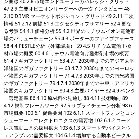
ン曲線 46 2.8 市場エンドユーザーカバレッジ・グリッド
47 2.9 主要オピニオンリーダーへの一次インタビュー 48
2.10 DBMR マーケットポジション・グリッド 49 2.11 二次
情報 51 2.12 前提 51 3 エグゼクティブサマリー 52 4 更な
る考察 54 4.1 価格分析 55 4.2 世界のリチウムイオン電池市
場のバリューチェーン 56 4.3 ポーターのファイブフォース
58 4.4 PESTLE分析（外部環境） 59 4.5 リチウム電池正極
材市場の概要 60 4.6 リチウム電池向け難燃剤市場の概要
61 4.7 ギガファクトリー 63 4.7.1 2030年までのアジア太平
洋諸国のギガファクトリー 63 4.7.2 2030年までのヨーロッ
パ諸国のギガファクトリー 71 4.7.3 2030年までの南米諸国
のギガファクトリー 79 4.7.4 2030年までの中東・アフリカ
諸国のギガファクトリー 80 4.8 主要バイヤー 82 4.9 ベンダ
ー選定基準 86 4.10 原材料の見通し 88 4.11 技術動向 89
4.12 規制フレームワーク 92 5 サプライチェーン分析 98 6
市場概要 100 6.1 促進要因 102 6.1.1 スマートフォンとコン
シューマー・エレクトロニクスの需要増 102 6.1.2 コード
レス電動工具の採用拡大 103 6.1.3 スマートデバイスとウ
ェアラブルの需要拡大 104 6.1.4 増加する自動車ビークル