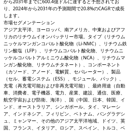
から2031年までに600.4億ドルに達すると予想されてお
り、2024年から2031年の予測期間で20.8%のCAGRで成長
します。
市場セグメンテーション
アジア太平洋、ヨーロッパ、南アメリカ、中東およびアフ
リカのリチウムイオンバッテリー市場。タイプ（リチウム
ニッケルマンガンコバルト酸化物（Li-NMC）、リチウム鉄
リン酸塩（LFP）、リチウムコバルト酸化物、リチウムニ
ッケルコバルトアルミニウム酸化物（NCA）、リチウムマ
ンガン酸化物、リチウムチタネート）、コンポーネント
（カソード、アノード、電解質、セパレーター）、製品
（セル、蓄電システム（ESS）、モジュール、パック）、
充電（再充電可能および非再充電可能）、最終用途（自動
車、消費者、電子機器、電力、産業、建設、通信、医療、
航空宇宙および防衛、海洋）、国（中国、日本、韓国、イ
ンド、オーストラリア、シンガポール、タイ、マレーシ
ア、インドネシア、フィリピン、ベトナム、バングラデシ
ュ、ミャンマー、その他のアジア太平洋地域、ドイツ、英
国、フランス、イタリア、ロシア、スペイン、トルコ、ベ