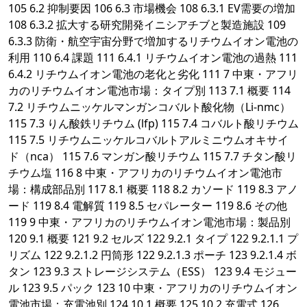
105 6.2 抑制要因 106 6.3 市場機会 108 6.3.1 EV需要の増加
108 6.3.2 拡大する研究開発イニシアチブと製造施設 109
6.3.3 防衛・航空宇宙分野で増加するリチウムイオン電池の
利用 110 6.4 課題 111 6.4.1 リチウムイオン電池の過熱 111
6.4.2 リチウムイオン電池の老化と劣化 111 7 中東・アフリ
カのリチウムイオン電池市場：タイプ別 113 7.1 概要 114
7.2 リチウムニッケルマンガンコバルト酸化物（Li-nmc）
115 7.3 りん酸鉄リチウム (lfp) 115 7.4 コバルト酸リチウム
115 7.5 リチウムニッケルコバルトアルミニウムオキサイ
ド（nca） 115 7.6 マンガン酸リチウム 115 7.7 チタン酸リ
チウム塩 116 8 中東・アフリカのリチウムイオン電池市
場：構成部品別 117 8.1 概要 118 8.2 カソード 119 8.3 アノ
ード 119 8.4 電解質 119 8.5 セパレーター 119 8.6 その他
119 9 中東・アフリカのリチウムイオン電池市場：製品別
120 9.1 概要 121 9.2 セルズ 122 9.2.1 タイプ 122 9.2.1.1 プ
リズム 122 9.2.1.2 円筒形 122 9.2.1.3 ポーチ 123 9.2.1.4 ボ
タン 123 9.3 ストレージシステム（ESS） 123 9.4 モジュー
ル 123 9.5 パック 123 10 中東・アフリカのリチウムイオン
電池市場：充電池別 124 10.1 概要 125 10.2 充電式 126