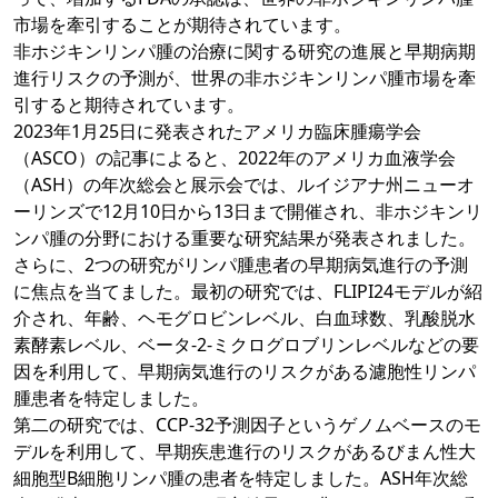
市場を牽引することが期待されています。
非ホジキンリンパ腫の治療に関する研究の進展と早期病期
進行リスクの予測が、世界の非ホジキンリンパ腫市場を牽
引すると期待されています。
2023年1月25日に発表されたアメリカ臨床腫瘍学会
（ASCO）の記事によると、2022年のアメリカ血液学会
（ASH）の年次総会と展示会では、ルイジアナ州ニューオ
ーリンズで12月10日から13日まで開催され、非ホジキンリ
ンパ腫の分野における重要な研究結果が発表されました。
さらに、2つの研究がリンパ腫患者の早期病気進行の予測
に焦点を当てました。最初の研究では、FLIPI24モデルが紹
介され、年齢、ヘモグロビンレベル、白血球数、乳酸脱水
素酵素レベル、ベータ-2-ミクログロブリンレベルなどの要
因を利用して、早期病気進行のリスクがある濾胞性リンパ
腫患者を特定しました。
第二の研究では、CCP-32予測因子というゲノムベースのモ
デルを利用して、早期疾患進行のリスクがあるびまん性大
細胞型B細胞リンパ腫の患者を特定しました。ASH年次総