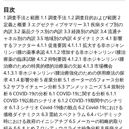
目次
1 調査手法と範囲 1.1 調査手法 1.2 調査目的および範囲 2
定義と概要 3 エグゼクティブサマリー 3.1 疾病タイプ別の
内訳 3.2 薬品クラス別の内訳 3.3 経路別の内訳 3.4 流通チ
ャネル別の内訳 3.5 地域別の内訳 4 ダイナミクス 4.1 影響
するファクター 4.1.1 促進要因 4.1.1.1 拡大する非ホジキン
リンパ腫の薬事承認 4.1.1.2 増加する非ホジキンリンパ腫治
療薬の臨床試験 4.1.2 抑制要因 4.1.2.1 非ホジキンリンパ腫
治療のための特異的標的治療薬の欠如 4.1.3 市場機会
4.1.3.1 非ホジキンリンパ腫治療強化のための併用療法の探
求 4.1.4 影響分析 5 産業分析 5.1 ポーターの5フォース分析
5.2 サプライチェーン分析 5.3 アンメットニーズ 5.4 規制分
析 6 COVID-19の分析 6.1 COVID-19に関する分析 6.1.1
COVID-19以前のシナリオ 6.1.2 COVID-19期間中のシナリ
オ 6.1.3 シナリオ Covid-19後の観点 6.2 Covid-19における
価格ダイナミクス 6.3 需給スペクトラム 6.4 パンデミック
時における政府のイニシアチブ 6.5 メーカーの戦略的取り
組み 6.6 まとめ 7 ロシア・ウクライナ紛争分析 8 疾病タイ