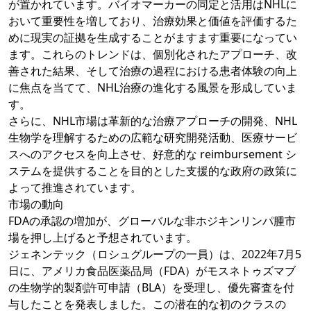
が置かれています。バイオマーカーの同定と活用はNHLに
おいて重要性を増しており、治療効果と価値を評価するた
めに現実の証拠を生成することがますます重要になってい
ます。これらのトレンドは、個別化されたアプローチ、改
善された結果、そして治療の過程における患者体験の向上
に焦点を当てて、NHL治療の進化する風景を形成していま
す。
さらに、NHL市場は革新的な治療アプローチの開発、NHL
生物学を理解するための広範な研究開発活動、医療サービ
スへのアクセスを向上させ、好意的な reimbursement シ
ステムを提供することを目的とした支援的な政府の政策に
よって推進されています。
市場の動向
FDAの承認の増加が、グローバルな非ホジキンリンパ腫市
場を押し上げると予想されています。
ジェネンテック（ロシュグループの一員）は、2022年7月5
日に、アメリカ食品医薬品局（FDA）がモスネトゥズマブ
の生物学的製剤許可申請（BLA）を受理し、優先審査を付
与したことを発表しました。この潜在的な初のクラスの