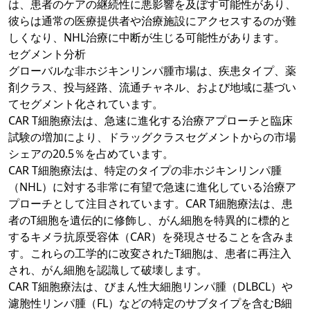
は、患者のケアの継続性に悪影響を及ぼす可能性があり、
彼らは通常の医療提供者や治療施設にアクセスするのが難
しくなり、NHL治療に中断が生じる可能性があります。
セグメント分析
グローバルな非ホジキンリンパ腫市場は、疾患タイプ、薬
剤クラス、投与経路、流通チャネル、および地域に基づい
てセグメント化されています。
CAR T細胞療法は、急速に進化する治療アプローチと臨床
試験の増加により、ドラッグクラスセグメントからの市場
シェアの20.5％を占めています。
CAR T細胞療法は、特定のタイプの非ホジキンリンパ腫
（NHL）に対する非常に有望で急速に進化している治療ア
プローチとして注目されています。CAR T細胞療法は、患
者のT細胞を遺伝的に修飾し、がん細胞を特異的に標的と
するキメラ抗原受容体（CAR）を発現させることを含みま
す。これらの工学的に改変されたT細胞は、患者に再注入
され、がん細胞を認識して破壊します。
CAR T細胞療法は、びまん性大細胞リンパ腫（DLBCL）や
濾胞性リンパ腫（FL）などの特定のサブタイプを含むB細