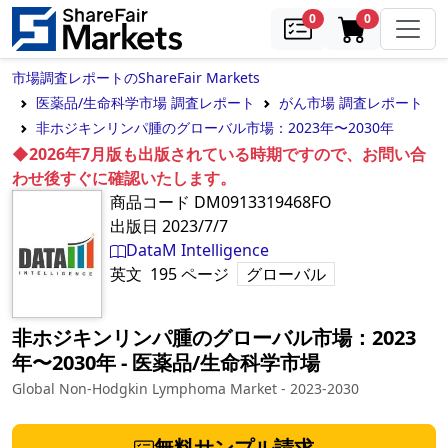
samples
in cart
0
0
市場調査レポートのShareFair Markets
医薬品/生命科学市場 調査レポート
がん市場 調査レポート
非ホジキンリンパ腫のグローバル市場：2023年〜2030年
◆2026年7月版も出版されている時期ですので、お問い合
わせ後すぐに確認いたします。
商品コード
DM0913319468FO
出版日
2023/7/7
DataM Intelligence
英文
195
ページ
グローバル
非ホジキンリンパ腫のグローバル市場：2023
年〜2030年
‐
医薬品/生命科学市場
Global Non-Hodgkin Lymphoma Market - 2023-2030
無料サンプル請求