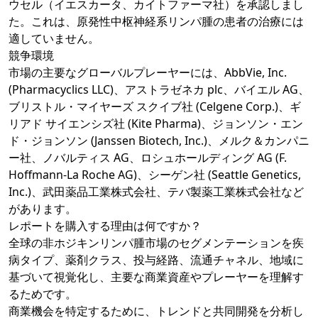
ウセル（イエスカータ、カイトファーマ社）を承認しまし
た。これは、原発性中枢神経系リンパ腫の患者の治療には
適していません。
競争環境
市場の主要なグローバルプレーヤーには、AbbVie, Inc.
(Pharmacyclics LLC)、アストラゼネカ plc、バイエル AG、
ブリストル・マイヤーズ スクイブ社 (Celgene Corp.)、ギ
リアド サイエンシズ社 (Kite Pharma)、ジョンソン・エン
ド・ジョンソン (Janssen Biotech, Inc.)、メルク＆カンパニ
ー社、ノバルティス AG、ロシュホールディング AG (F.
Hoffmann-La Roche AG)、シーゲン社 (Seattle Genetics,
Inc.)、武田薬品工業株式会社、テバ製薬工業株式会社など
があります。
レポートを購入する理由は何ですか？
全球の非ホジキンリンパ腫市場のセグメンテーションを疾
病タイプ、薬剤クラス、投与経路、流通チャネル、地域に
基づいて視覚化し、主要な商業資産やプレーヤーを理解す
るためです。
商業機会を特定するために、トレンドと共同開発を分析し