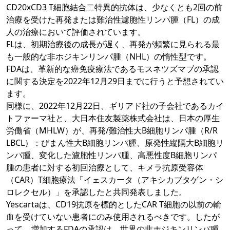
CD20xCD3 T細胞結合二特異的抗体は、少なくとも2回の前
治療を受けた再発または難治性濾胞性リンパ腫（FL）の成
人の治療において評価されています。
FLは、初期治療後の成長が遅く、再発が頻繁に見られる最
も一般的な非ホジキンリンパ腫（NHL）の惰性型です。
FDAは、革新的な癌免疫療法であるモスネツズマブの承認
に関する決定を2022年12月29日までに行うと予想されてい
ます。
同様に、2022年12月22日、ギリアド社の子会社であるカイ
トファーマ社と、大日本住友製薬株式会社は、日本の厚生
労働省（MHLW）が、再発/難治性大B細胞リンパ腫（R/R
LBCL）：びまん性大B細胞リンパ腫、原発性縦隔大B細胞リ
ンパ腫、変化した濾胞性リンパ腫、高悪性度B細胞リンパ
腫の患者に対する初回治療として、キメラ抗原受容体
（CAR）T細胞療法「イェスカータ（アキシカブタゲン・シ
ロレクセル）」を承認したと共同発表しました。
Yescartaは、CD19抗原を標的としたCAR T細胞の以前の輸
血を受けていない患者にのみ使用されるべきです。したが
って、増加するFDAの承認は、世界の非ホジキンリンパ腫