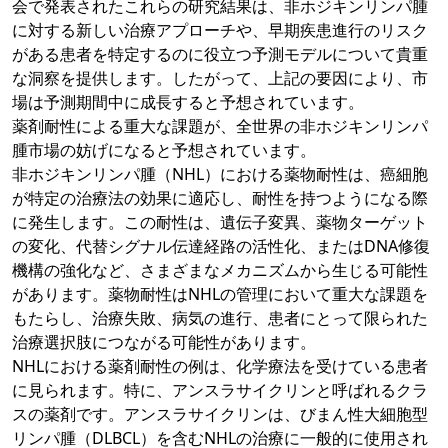
会で発表されたこれらの研究結果は、非ホジキンリンパ腫
に対する新しい治療アプローチや、早期疾患進行のリスク
がある患者を特定するのに役立つ予測モデルについて貴重
な洞察を提供します。したがって、上記の要因により、市
場は予測期間中に成長すると予想されています。
薬剤耐性による重大な課題が、全世界の非ホジキンリンパ
腫市場の妨げになると予想されています。
非ホジキンリンパ腫（NHL）における薬物耐性は、癌細胞
が特定の治療法の効果に適応し、耐性を持つようになる際
に発生します。この耐性は、遺伝子変異、薬物ターゲット
の変化、代替シグナル伝達経路の活性化、またはDNA修復
機構の強化など、さまざまなメカニズムから生じる可能性
があります。薬物耐性はNHLの管理において重大な課題を
もたらし、治療失敗、病気の進行、患者にとって限られた
治療選択肢につながる可能性があります。
NHLにおける薬剤耐性の例は、化学療法を受けている患者
に見られます。特に、アンスラサイクリンと呼ばれるクラ
スの薬剤です。アンスラサイクリンは、びまん性大細胞型
リンパ腫（DLBCL）を含むNHLの治療に一般的に使用され