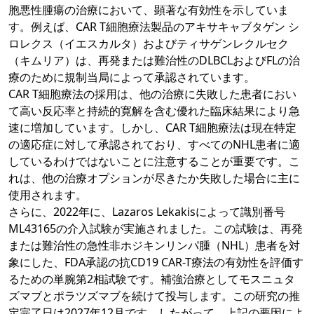
胞悪性腫瘍の治療において、顕著な有効性を示していま
す。例えば、CAR T細胞療法製品のアキサキャブタゲン シ
ロレクス（イエスカルタ）およびティサゲンレクルセク
（キムリア）は、再発または難治性のDLBCLおよびFLの治
療のために規制当局によって承認されています。
CAR T細胞療法の採用は、他の治療に失敗した患者におい
て高い反応率と持続的寛解を含む優れた臨床結果により急
速に増加しています。しかし、CAR T細胞療法は現在特定
の適応症に対して承認されており、すべてのNHL患者に適
しているわけではないことに注意することが重要です。こ
れは、他の治療オプションが尽きたか失敗した場合に主に
使用されます。
さらに、2022年に、Lazaros Lekakisによって識別番号
ML43165の介入試験が実施されました。この試験は、再発
または難治性の急性非ホジキンリンパ腫（NHL）患者を対
象にした、FDA承認の抗CD19 CAR-T療法の有効性を評価す
るための単腕第2相試験です。補強治療としてモスニュタ
ズマブとポラツズマブを続けて投与します。この研究の推
定完了日は2027年12月です。したがって、上記の要因によ