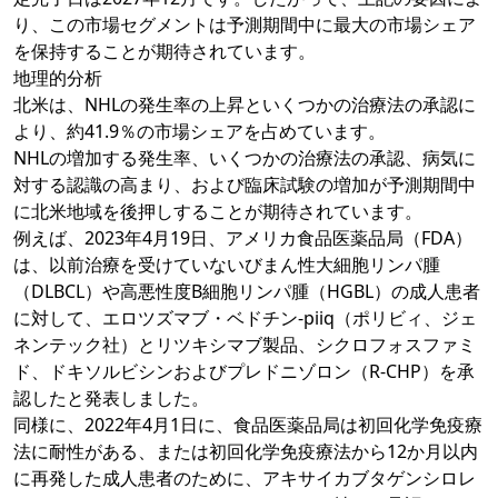
り、この市場セグメントは予測期間中に最大の市場シェア
を保持することが期待されています。
地理的分析
北米は、NHLの発生率の上昇といくつかの治療法の承認に
より、約41.9％の市場シェアを占めています。
NHLの増加する発生率、いくつかの治療法の承認、病気に
対する認識の高まり、および臨床試験の増加が予測期間中
に北米地域を後押しすることが期待されています。
例えば、2023年4月19日、アメリカ食品医薬品局（FDA）
は、以前治療を受けていないびまん性大細胞リンパ腫
（DLBCL）や高悪性度B細胞リンパ腫（HGBL）の成人患者
に対して、エロツズマブ・ベドチン-piiq（ポリビィ、ジェ
ネンテック社）とリツキシマブ製品、シクロフォスファミ
ド、ドキソルビシンおよびプレドニゾロン（R-CHP）を承
認したと発表しました。
同様に、2022年4月1日に、食品医薬品局は初回化学免疫療
法に耐性がある、または初回化学免疫療法から12か月以内
に再発した成人患者のために、アキサイカブタゲンシロレ