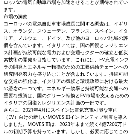
ロッパの電気自動車市場を加速させることが期待されてい
ます。
市場の洞察
ヨーロッパの電気自動車市場成長に関する調査は、イギリ
ス、オランダ、スウェーデン、フランス、スペイン、イタ
リア、ノルウェー、ドイツ、及び他のヨーロッパ地域の評
価を含んでいます。イタリアでは、国の回復とレジリエン
ス計画が持続可能な電力および交通セクターの確立と低炭
素技術の開発を目指しています。これには、EV充電インフ
ラの開発とエネルギー転換のための主要供給チェーンへの
研究開発努力を盛り込むことが含まれています。持続可能
な交通の強化は、イタリアの気候と環境政策における最大
の懸念の一つです。エネルギー効率と持続可能な交通への
重要な投資は、国のグリーン転換とEV市場を支えるための
イタリアの回復とレジリエンス計画の一部です。
さらに、2021年4月にスペインは電気充電可能な車両
（EV）向けの新しいMOVES IIIインセンティブ制度を導入
しました。MOVES IIIは、2023年末まで続く4億7200万ド
ルの初期予算を持っています。しかし、必要に応じてこの