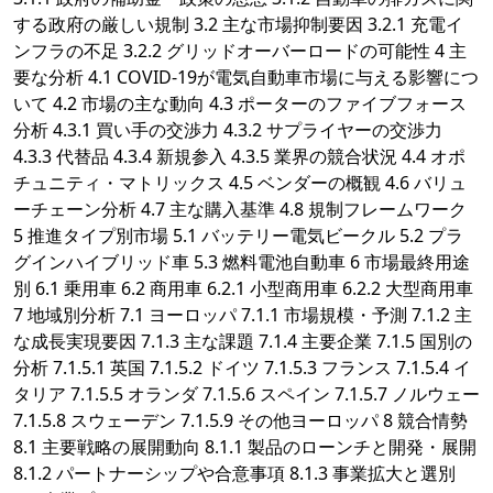
する政府の厳しい規制 3.2 主な市場抑制要因 3.2.1 充電イ
ンフラの不足 3.2.2 グリッドオーバーロードの可能性 4 主
要な分析 4.1 COVID-19が電気自動車市場に与える影響につ
いて 4.2 市場の主な動向 4.3 ポーターのファイブフォース
分析 4.3.1 買い手の交渉力 4.3.2 サプライヤーの交渉力
4.3.3 代替品 4.3.4 新規参入 4.3.5 業界の競合状況 4.4 オポ
チュニティ・マトリックス 4.5 ベンダーの概観 4.6 バリュ
ーチェーン分析 4.7 主な購入基準 4.8 規制フレームワーク
5 推進タイプ別市場 5.1 バッテリー電気ビークル 5.2 プラ
グインハイブリッド車 5.3 燃料電池自動車 6 市場最終用途
別 6.1 乗用車 6.2 商用車 6.2.1 小型商用車 6.2.2 大型商用車
7 地域別分析 7.1 ヨーロッパ 7.1.1 市場規模・予測 7.1.2 主
な成長実現要因 7.1.3 主な課題 7.1.4 主要企業 7.1.5 国別の
分析 7.1.5.1 英国 7.1.5.2 ドイツ 7.1.5.3 フランス 7.1.5.4 イ
タリア 7.1.5.5 オランダ 7.1.5.6 スペイン 7.1.5.7 ノルウェー
7.1.5.8 スウェーデン 7.1.5.9 その他ヨーロッパ 8 競合情勢
8.1 主要戦略の展開動向 8.1.1 製品のローンチと開発・展開
8.1.2 パートナーシップや合意事項 8.1.3 事業拡大と選別