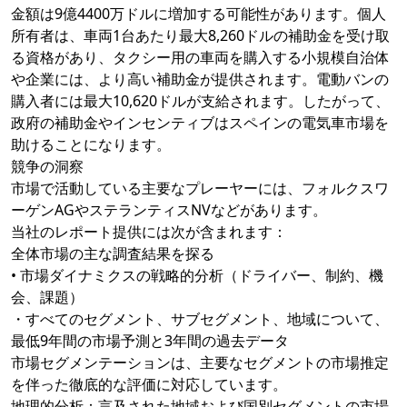
金額は9億4400万ドルに増加する可能性があります。個人
所有者は、車両1台あたり最大8,260ドルの補助金を受け取
る資格があり、タクシー用の車両を購入する小規模自治体
や企業には、より高い補助金が提供されます。電動バンの
購入者には最大10,620ドルが支給されます。したがって、
政府の補助金やインセンティブはスペインの電気車市場を
助けることになります。
競争の洞察
市場で活動している主要なプレーヤーには、フォルクスワ
ーゲンAGやステランティスNVなどがあります。
当社のレポート提供には次が含まれます：
全体市場の主な調査結果を探る
• 市場ダイナミクスの戦略的分析（ドライバー、制約、機
会、課題）
・すべてのセグメント、サブセグメント、地域について、
最低9年間の市場予測と3年間の過去データ
市場セグメンテーションは、主要なセグメントの市場推定
を伴った徹底的な評価に対応しています。
地理的分析：言及された地域および国別セグメントの市場