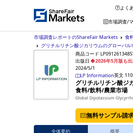
よく
市場調査/
市場調査レポートのShareFair Markets
食
グリチルリチン酸ジカリウムのグローバル市場
商品コード
LP091261348
出版日
◆2026年5月版
2024/5/1
英文
110
LP Information
グリチルリチン酸ジカ
食料/飲料/農業市場
Global Dipotassium Glycyrrh
無料サンプル請
全体要約
概要