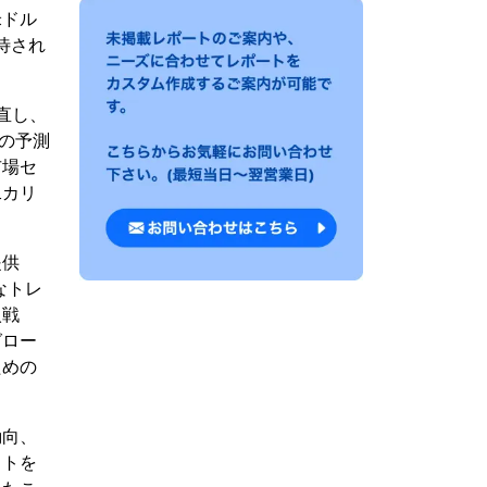
米ドル
待され
見直し、
での予測
市場セ
二カリ
提供
なトレ
入戦
グロー
ための
動向、
ットを