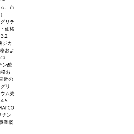
年～
ウム、市
別）
o：グリチ
益・価格
3.2
チン酸ジカ
価格およ
cal：
ルリチン酸
価格お
s：直近の
l：グリ
リウム売
4.5
 MAFCO
ルリチン
要事業概