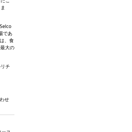
いたこ
しま
elco
場であ
では、食
が最大の
ルリチ
わせ