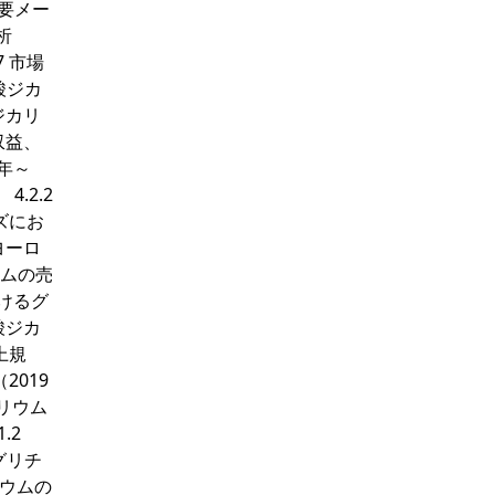
主要メー
析
7 市場
酸ジカ
ジカリ
収益、
9年～
.2.2
ズにお
ヨーロ
ウムの売
おけるグ
酸ジカ
上規
2019
カリウム
.2
グリチ
リウムの