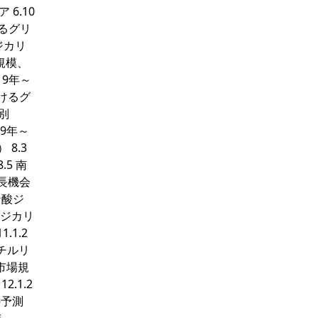
 6.10
けるグリ
ジカリ
規模、
19年～
おけるグ
別
19年～
8.3
5 南
成長機会
ン酸ジ
酸ジカリ
.1.2
リチルリ
市場規
.1.2
の予測