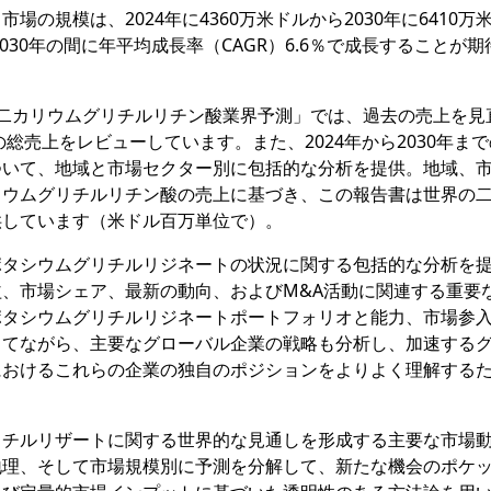
の規模は、2024年に4360万米ドルから2030年に6410万
030年の間に年平均成長率（CAGR）6.6％で成長することが期
究報告書「二カリウムグリチルリチン酸業界予測」では、過去の売上を
の総売上をレビューしています。また、2024年から2030年ま
ついて、地域と市場セクター別に包括的な分析を提供。地域、
リウムグリチルリチン酸の売上に基づき、この報告書は世界の
供しています（米ドル百万単位で）。
ポタシウムグリチルリジネートの状況に関する包括的な分析を
、市場シェア、最新の動向、およびM&A活動に関連する重要
ポタシウムグリチルリジネートポートフォリオと能力、市場参
当てながら、主要なグローバル企業の戦略も分析し、加速する
におけるこれらの企業の独自のポジションをよりよく理解する
リチルリザートに関する世界的な見通しを形成する主要な市場
地理、そして市場規模別に予測を分解して、新たな機会のポケ