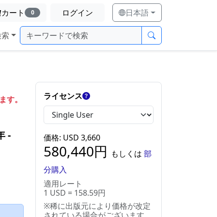
カート
ログイン
日本語
0
検索
ライセンス
します。
年
‐
価格
: USD
3,660
580,440
円
もしくは
部
分購入
適用レート
1 USD = 158.59円
※稀に出版元により価格が改定
）
されている場合がございます。