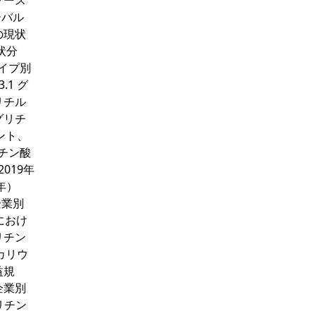
タソース
ーバル
の現状
状分
タイプ別
.1 グ
リチル
グリチ
ント、
リチン酸
019年
年）
企業別
におけ
リチン
カリウ
益規
企業別
リチン