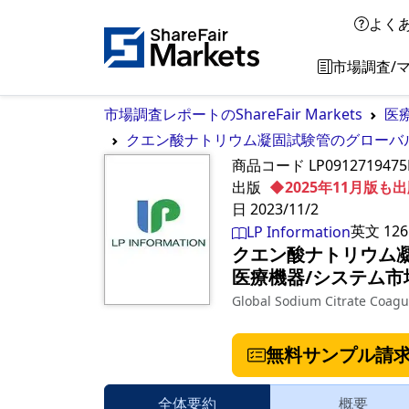
よく
市場調査/
市場調査レポートのShareFair Markets
医
クエン酸ナトリウム凝固試験管のグローバル市
商品コード
LP091271947
出版
◆2025年11月版
日
2023/11/2
英文
126
LP Information
クエン酸ナトリウム凝
医療機器/システム市
Global Sodium Citrate Coagu
無料サンプル請
全体要約
概要