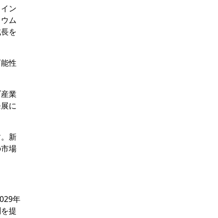
とイン
リウム
成長を
可能性
ブ産業
発展に
す。新
の市場
29年
測を提