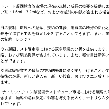
シトレート凝固検査管市場の現在の規模と成長の概要を提供し
別：1.6ml、3.2mlなど）および地域別の内訳が含まれる場
政府の規制、環境への懸念、技術の進歩、消費者の嗜好の変化
成長を促進する要因を特定し分析することができます。また、
ラの制約、レンジア
リウム凝固テスト管市場における競争環境の分析を提供します
戦略、および製品提供が含まれています。また、報告書は新興
ことができます。
ム凝固試験管業界の最新の技術的発展に深く掘り下げることが
管技術の進展、新しい参入者、新しい投資、およびクエン酸ナ
れます。
は、ナトリウムクエン酸凝固テストチューブ市場における顧客の
できます。顧客の購買決定に影響を与える要因や、ナトリウム
まれています。