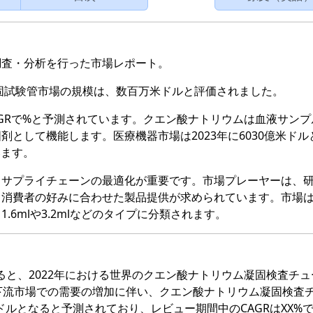
調査・分析を行った市場レポート。
凝固試験管市場の規模は、数百万米ドルと評価されました。
AGRで%と予測されています。クエン酸ナトリウムは血液サンプ
として機能します。医療機器市場は2023年に6030億米ドル
います。
、サプライチェーンの最適化が重要です。市場プレーヤーは、
、消費者の好みに合わせた製品提供が求められています。市場
6mlや3.2mlなどのタイプに分類されます。
新の研究によると、2022年における世界のクエン酸ナトリウム凝固検査チ
下流市場での需要の増加に伴い、クエン酸ナトリウム凝固検査
米ドルとなると予測されており、レビュー期間中のCAGRはXX%