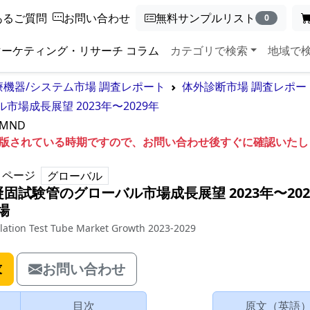
あるご質問
お問い合わせ
無料サンプルリスト
0
マーケティング・リサーチ コラム
カテゴリで検索
地域で
療機器/システム市場 調査レポート
体外診断市場 調査レポー
場成長展望 2023年〜2029年
5MND
も出版されている時期ですので、お問い合わせ後すぐに確認いた
ページ
グローバル
固試験管のグローバル市場成長展望 2023年〜202
場
lation Test Tube Market Growth 2023-2029
求
お問い合わせ
目次
原文（英語