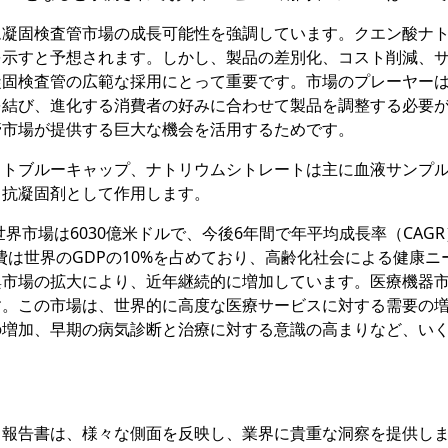
ム凝固検査管市場の成長可能性を強調しています。クエン酸ナ
を示すと予想されます。しかし、製品の差別化、コスト削減、
凝固検査管の広範な採用にとって重要です。市場のプレーヤー
を結び、進化する消費者の好みに合わせて製品を調整する必要
管市場が提供する巨大な機会を活用するためです。
イトブルーキャップ、ナトリウムシトレートは主に血液サンプ
て抗凝固剤として作用します。
界市場は6030億米ドルで、今後6年間で年平均成長率（CAG
費は世界のGDPの10%を占めており、高齢化社会による健康ニ
興市場の拡大により、近年継続的に増加しています。医療機器
す。この市場は、世界的に高度な医療サービスに対する需要の
の増加、早期の病気診断と治療に対する意識の高まりなど、い
る報告書は、様々な側面を反映し、業界に貴重な洞察を提供し