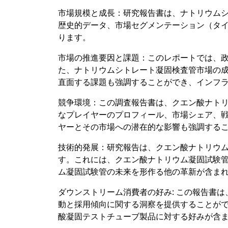
市場規模と成長：研究報告書は、ナトリウム
歴史的データ、市場セグメンテーション（タイプ
ります。
市場の推進要因と課題：このレポートでは、
た、ナトリウムシトレート凝固検査管市場の
直面する課題も強調することができ、インフ
競争環境：この調査報告書は、クエン酸ナト
なプレイヤーのプロフィール、市場シェア、
ヤーとその市場への潜在的な影響も強調する
技術的発展：研究報告は、クエン酸ナトリウ
す。これには、クエン酸ナトリウム凝固試験
ム凝固試験管の未来を形作る他の革新が含ま
ダウンストリーム消費者の好み: この報告書
動と採用傾向に関する洞察を提供することが
酸凝固テストチューブ製品に対する好みが含