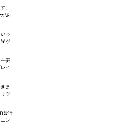
ます。
合があ
といっ
業界が
。主要
プレイ
できま
トリウ
消費行
クエン