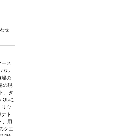
わせ
タソース
ーバル
市場の
市場の現
ント、タ
ローバルに
トリウ
酸ナト
ト、用
ルのクエ