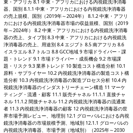
東・アフリカ 8.1 中東・アフリカにおける内視鏡洗浄消毒
器、国別 8.1.1 中東・アフリカにおける内視鏡洗浄消毒器
の売上規模、国別（2019年～2024年） 8.1.2 中東・アフリ
カにおける内視鏡洗浄消毒器市場の収益規模、国別（2019
年～2024年） 8.2 中東・アフリカにおける内視鏡洗浄消毒
器の売上、タイプ別 8.3 中東・アフリカにおける内視鏡洗
浄消毒器の売上、用途別 8.4 エジプト 8.5 南アフリカ 8.6
イスラエル 8.7 トルコ 8.8 GCC地域 9 市場ドライバー・課
題・トレンド 9.1 市場ドライバー・成長機会 9.2 市場課
題・リスク 9.3 業界トレンド 10 製造コスト構造分析 10.1
原料・サプライヤー 10.2 内視鏡洗浄消毒器の製造コスト構
造分析 10.3 内視鏡洗浄消毒器の製造プロセス分析 10.4 内
視鏡洗浄消毒器のインダストリーチェーン構造 11 マーケ
ティング・流通・顧客 11.1 販売チャネル 11.1.1 直接チャ
ネル 11.1.2 間接チャネル 11.2 内視鏡洗浄消毒器の流通業
者 11.3 内視鏡洗浄消毒器の顧客 12 内視鏡洗浄消毒器の世
界市場予測レビュー、地理別 12.1 グローバルにおける内視
鏡洗浄消毒器の市場規模予測、地域別 12.1.1 グローバルの
内視鏡洗浄消毒器、市場予測（地域別）（2025年～2030