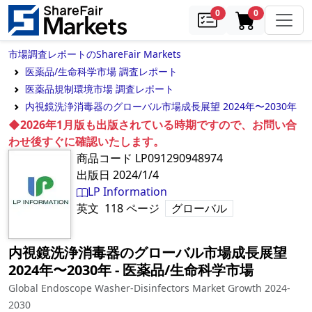
samples
in cart
0
0
市場調査レポートのShareFair Markets
医薬品/生命科学市場 調査レポート
医薬品規制環境市場 調査レポート
内視鏡洗浄消毒器のグローバル市場成長展望 2024年〜2030年
◆2026年1月版も出版されている時期ですので、お問い合
わせ後すぐに確認いたします。
商品コード
LP091290948974
出版日
2024/1/4
LP Information
英文
118
ページ
グローバル
内視鏡洗浄消毒器のグローバル市場成長展望
2024年〜2030年
‐
医薬品/生命科学市場
Global Endoscope Washer-Disinfectors Market Growth 2024-
2030