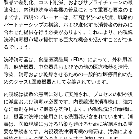
製品の差別化、コスト削減、およびサプライチェーンの最
適化は、内視鏡洗浄消毒機の普及にとって重要な要素のま
まです。市場のプレーヤーは、研究開発への投資、戦略的
パートナーシップの構築、および進化する消費者の好みに
合わせた提供を行う必要があります。これにより、内視鏡
洗浄消毒機市場が提供する巨大な機会を活かすことができ
るでしょう。
洗浄消毒器は、食品医薬品局（FDA）によって、外科用器
具、麻酔機器、中空器具およびその他の医療機器を清掃、
除染、消毒および乾燥させるための一般的な医療目的のた
めのクラスII医療機器として定義されています。
内視鏡は複数の患者に対して実施され、プロセスの間や後
に滅菌および消毒が必要です。内視鏡洗浄消毒機は、強力
な消毒剤を用いて機器を洗浄します。内視鏡洗浄消毒機に
は、機器の洗浄に使用される洗面器が含まれています。消
毒は、医療現場における汚染を避けるために実施される重
要な手続きです。内視鏡洗浄消毒機の需要は、汚染による
感染の拡大への関心の高まりと共に増加しています。