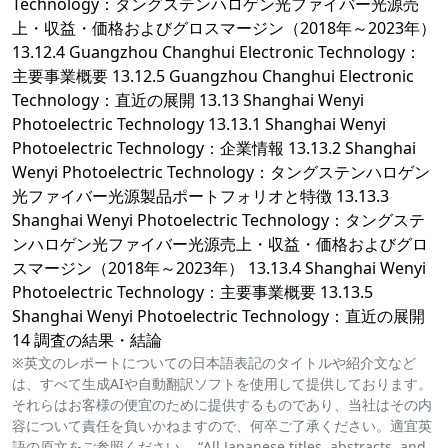
Technology：タングステンハロゲン光ファイバー光源売
上・収益・価格およびグロスマージン（2018年～2023年）
13.12.4 Guangzhou Changhui Electronic Technology：
主要事業概要 13.12.5 Guangzhou Changhui Electronic
Technology：直近の展開 13.13 Shanghai Wenyi
Photoelectric Technology 13.13.1 Shanghai Wenyi
Photoelectric Technology：企業情報 13.13.2 Shanghai
Wenyi Photoelectric Technology：タングステンハロゲン
光ファイバー光源製品ポートフォリオと特徴 13.13.3
Shanghai Wenyi Photoelectric Technology：タングステ
ンハロゲン光ファイバー光源売上・収益・価格およびグロ
スマージン（2018年～2023年） 13.13.4 Shanghai Wenyi
Photoelectric Technology：主要事業概要 13.13.5
Shanghai Wenyi Photoelectric Technology：直近の展開
14 調査の結果・結論
※英文のレポートについての日本語表記のタイトルや紹介文など
は、すべて生成AIや自動翻訳ソフトを使用して提供しております。
それらはお客様の便宜のために提供するものであり、当社はその内
容について責任を負いかねますので、何卒ご了承ください。適宜英
語の原文をご参照ください。 “All Japanese titles, abstracts, and