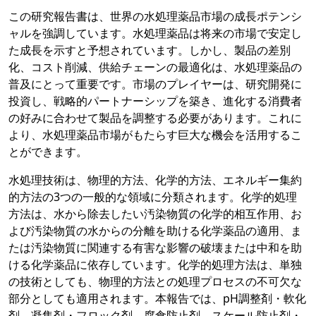
この研究報告書は、世界の水処理薬品市場の成長ポテンシ
ャルを強調しています。水処理薬品は将来の市場で安定し
た成長を示すと予想されています。しかし、製品の差別
化、コスト削減、供給チェーンの最適化は、水処理薬品の
普及にとって重要です。市場のプレイヤーは、研究開発に
投資し、戦略的パートナーシップを築き、進化する消費者
の好みに合わせて製品を調整する必要があります。これに
より、水処理薬品市場がもたらす巨大な機会を活用するこ
とができます。
水処理技術は、物理的方法、化学的方法、エネルギー集約
的方法の3つの一般的な領域に分類されます。化学的処理
方法は、水から除去したい汚染物質の化学的相互作用、お
よび汚染物質の水からの分離を助ける化学薬品の適用、ま
たは汚染物質に関連する有害な影響の破壊または中和を助
ける化学薬品に依存しています。化学的処理方法は、単独
の技術としても、物理的方法との処理プロセスの不可欠な
部分としても適用されます。本報告では、pH調整剤・軟化
剤、凝集剤・フロック剤、腐食防止剤、スケール防止剤・