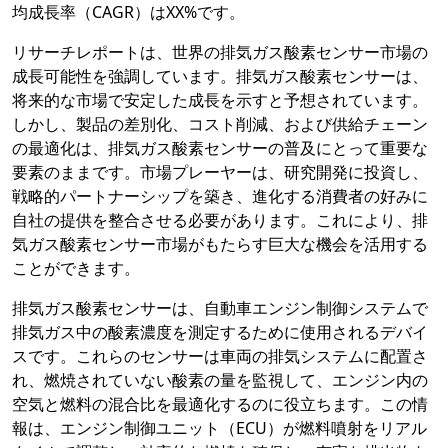
均成長率（CAGR）はXX%です。
リサーチレポートは、世界の排気ガス酸素センサー市場の
成長可能性を強調しています。排気ガス酸素センサーは、
将来的な市場で安定した成長を示すと予想されています。
しかし、製品の差別化、コスト削減、および供給チェーン
の最適化は、排気ガス酸素センサーの普及にとって重要な
要素のままです。市場プレーヤーは、研究開発に投資し、
戦略的パートナーシップを築き、進化する消費者の好みに
自社の提供を整合させる必要があります。これにより、排
気ガス酸素センサー市場がもたらす巨大な機会を活用する
ことができます。
排気ガス酸素センサーは、自動車エンジン制御システムで
排気ガス中の酸素濃度を測定するために使用されるデバイ
スです。これらのセンサーは車両の排気システムに配置さ
れ、燃焼されていない酸素の量を監視して、エンジン内の
空気と燃料の混合比を最適化するのに役立ちます。この情
報は、エンジン制御ユニット（ECU）が燃料噴射をリアル