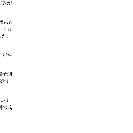
好みが
政策と
ネトロ
また、
可能性
場予測
が含ま
ていま
場の成