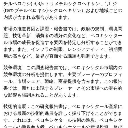
チルペロキシ)-3,3,5-トリメチルシクロヘキサン、1,1-ジ-
(tert-ブチルペロキシ)-シクロヘキサン）および地域ごとの
内訳が含まれる場合があります。
市場の推進要因と課題：報告書では、政府の規制、環境問
題、技術革新、消費者の嗜好の変化など、ペロキシケター
ル市場の成長を促進する要因を特定し分析することができ
ます。また、インフラの制限、レンジアナイティ、初期費
用の高さなど、業界が直面する課題も強調できます。
競争環境：この調査報告書では、ペロキシケタル市場内の
競争環境の分析を提供します。主要プレーヤーのプロフィ
ール、市場シェア、戦略、商品提供を含みます。この報告
書では、新たに出現するプレーヤーとその市場への潜在的
な影響も強調されることがあります。
技術的進展：この研究報告書は、ペロキシケタール産業に
おける最新の技術的進展を詳しく掘り下げることができま
す。これには、ペロキシケタール技術の進歩、ペロキシケ
タールの新規参入者、ペロキシケタールの新規投資、及び