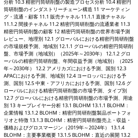
分析 10.3 精密円筒研削盤の製造プロセス分析 10.4 精密円
筒研削盤のインダストリーチェーン構造 11 マーケティン
グ・流通・顧客 11.1 販売チャネル 11.1.1 直接チャネル
11.1.2 間接チャネル 11.2 精密円筒研削盤の流通業者 11.3
精密円筒研削盤の顧客 12 精密円筒研削盤の世界市場予測
レビュー、地理別 12.1 グローバルにおける精密円筒研削盤
の市場規模予測、地域別 12.1.1 グローバルの精密円筒研削
盤、市場予測（地域別）（2025年～2030年） 12.1.2 グロ
ーバルの精密円筒研削盤、年間収益予測（地域別）（2025
年～2030年） 12.2 アメリカズにおける予測、国別 12.3
APACにおける予測、地域別 12.4 ヨーロッパにおける予
測、国別 12.5 中東・アフリカにおける予測、国別 12.6 グ
ローバルにおける精密円筒研削盤の市場予測、タイプ別
12.7 グローバルにおける精密円筒研削盤の市場予測、用途
別 13 キープレイヤー分析 13.1 BLOHM 13.1.1 BLOHM：
企業情報 13.1.2 BLOHM：精密円筒研削盤製品ポートフォ
リオと特徴 13.1.3 BLOHM：精密円筒研削盤売上・収益・
価格およびグロスマージン（2019年～2024年） 13.1.4
BLOHM：主要事業概要 13.1.5 BLOHM：直近の展開 13.2