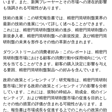
います。また、新興プレーヤーとその市場への潜在的影響
も強調される可能性があります。
技術の進展：この研究報告書では、精密円筒研削盤業界の
最新の技術の進展について詳しく述べることができます。
これには、精密円筒研削盤技術の進歩、精密円筒研削盤の
新規参入者、精密円筒研削盤への新規投資、及び精密円筒
研削盤の未来を形作るその他の革新が含まれます。
ダウンストリームの消費者好み：このレポートは、精密円
筒研削盤市場における顧客の消費行動や採用傾向について
光を当てることができます。顧客の購入決定に影響を与え
る要因、精密円筒研削盤製品への好みを含んでいます。
政府の政策とインセンティブ：研究報告は、精密円筒研削
盤市場に対する政府の政策とインセンティブの影響を分析
しています。これには、規制の枠組み、助成金、税のイン
センティブ、および精密円筒研削盤市場の促進を目的とし
たその他の措置の評価が含まれる可能性があります。ま
た、報告書は市場成長を促進する上でのこれらの政策の効