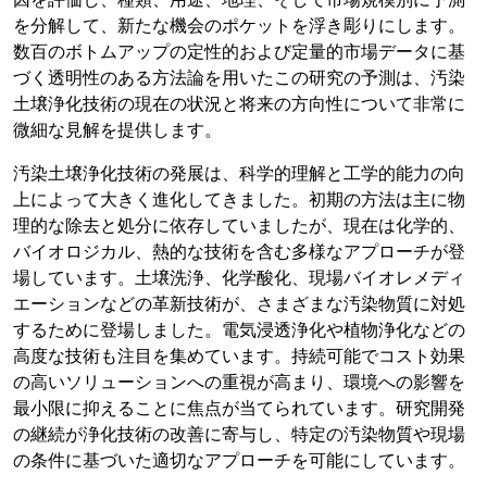
を分解して、新たな機会のポケットを浮き彫りにします。
数百のボトムアップの定性的および定量的市場データに基
づく透明性のある方法論を用いたこの研究の予測は、汚染
土壌浄化技術の現在の状況と将来の方向性について非常に
微細な見解を提供します。
汚染土壌浄化技術の発展は、科学的理解と工学的能力の向
上によって大きく進化してきました。初期の方法は主に物
理的な除去と処分に依存していましたが、現在は化学的、
バイオロジカル、熱的な技術を含む多様なアプローチが登
場しています。土壌洗浄、化学酸化、現場バイオレメディ
エーションなどの革新技術が、さまざまな汚染物質に対処
するために登場しました。電気浸透浄化や植物浄化などの
高度な技術も注目を集めています。持続可能でコスト効果
の高いソリューションへの重視が高まり、環境への影響を
最小限に抑えることに焦点が当てられています。研究開発
の継続が浄化技術の改善に寄与し、特定の汚染物質や現場
の条件に基づいた適切なアプローチを可能にしています。