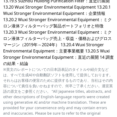
13.19.5 Suzhou Huilong Purification Filter：直近の展開
13.20 Wuxi Stronger Environmental Equipment 13.20.1
Wuxi Stronger Environmental Equipment：企業情報
13.20.2 Wuxi Stronger Environmental Equipment：ミク
ロン液体フィルターバッグ製品ポートフォリオと特徴
13.20.3 Wuxi Stronger Environmental Equipment：ミク
ロン液体フィルターバッグ売上・収益・価格およびグロス
マージン（2019年～2024年） 13.20.4 Wuxi Stronger
Environmental Equipment：主要事業概要 13.20.5 Wuxi
Stronger Environmental Equipment：直近の展開 14 調査
の結果・結論
※英文のレポートについての日本語表記のタイトルや紹介文など
は、すべて生成AIや自動翻訳ソフトを使用して提供しております。
それらはお客様の便宜のために提供するものであり、当社はその内
容について責任を負いかねますので、何卒ご了承ください。適宜英
語の原文をご参照ください。 “All Japanese titles, abstracts, and
other descriptions of English-language reports were created
using generative AI and/or machine translation. These are
provided for your convenience only and may contain errors
and inaccuracies. Please be sure to refer to the original