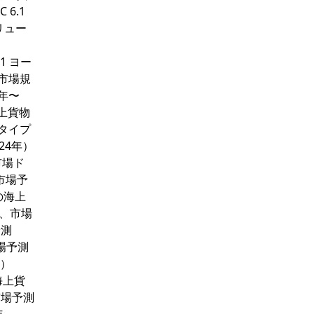
 6.1
リュー
.1 ヨー
ン市場規
9年〜
海上貨物
、タイプ
24年）
 市場ド
市場予
の海上
ン、市場
予測
場予測
年）
海上貨
市場予測