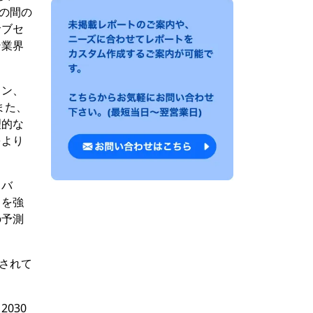
年の間の
サブセ
ン業界
ョン、
また、
理的な
をより
イバ
トを強
の予測
定されて
030