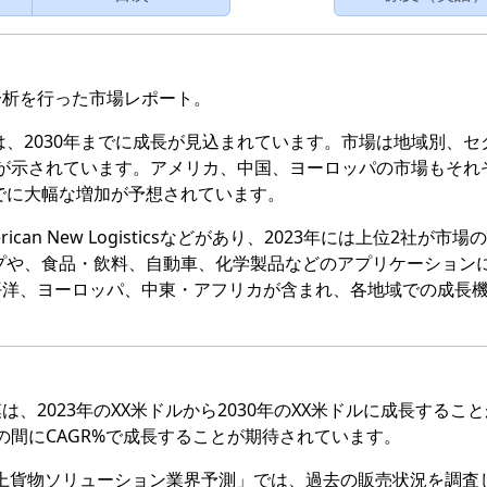
分析を行った市場レポート。
は、2030年までに成長が見込まれています。市場は地域別、セ
予測が示されています。アメリカ、中国、ヨーロッパの市場もそれ
までに大幅な増加が予想されています。
erican New Logisticsなどがあり、2023年には上位2社が市
タイプや、食品・飲料、自動車、化学製品などのアプリケーション
平洋、ヨーロッパ、中東・アフリカが含まれ、各地域での成長
、2023年のXX米ドルから2030年のXX米ドルに成長するこ
での間にCAGR%で成長することが期待されています。
究報告書「海上貨物ソリューション業界予測」では、過去の販売状況を調査