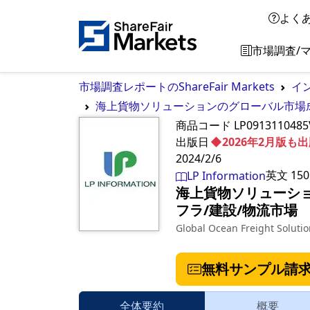
よく
市場調査/
市場調査レポートのShareFair Markets
イ
海上貨物ソリューションのグローバル市場成長展
商品コード
LP091311048
出版日
◆2026年2月版
2024/2/6
英文
150
LP Information
海上貨物ソリューション
フラ/建設/物流市場
Global Ocean Freight Soluti
無料サンプル請
全体要約
概要