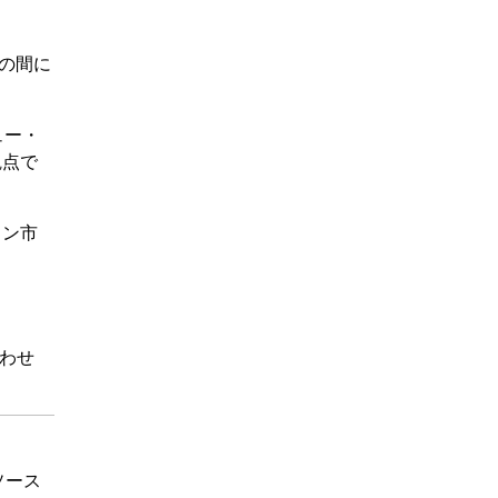
での間に
ュー・
観点で
ョン市
わせ
タソース