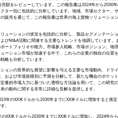
販売額をレビューしています。この報告書は2024年から2030
セクター別に包括的に分析しています。地域、市場セクター、
ンの販売を通じて、この報告書は世界の海上貨物ソリューショ
ソリューションの状況を包括的に分析し、製品セグメンテーシ
よびM&A活動に関連する主要なトレンドを強調しています。
のポートフォリオや能力、市場参入戦略、市場ポジション、地
リューション市場が加速する中で、これらの企業の独自の位置
の戦略も分析しています。
ーションの世界的な展望に影響を与える主要な市場動向、ドラ
理、および市場規模別に予測を分解して、新たな機会のポケッ
び定量的市場入力に基づいた透明な方法論を用いて、この研究
将来の動向に関する非常に詳細な見解を提供します。
23年のXX米ドルから2030年までにXX米ドルに増加すると推
です。
XX米ドルから2030年までにXX米ドルに増加し、2024年から2