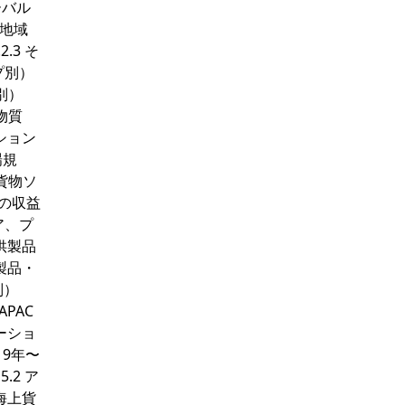
ーバル
（地域
2.3 そ
プ別）
プ別）
学物質
ーション
場規
貨物ソ
場の収益
ア、プ
供製品
新製品・
別）
PAC
ーショ
19年〜
.2 ア
海上貨