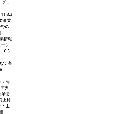
益・グロ
1.8.3
主要事業
ン分野の
年）
n：企業情報
リューシ
10.5
ety：海
e
cs：海
：主要
s：企業情
s：海上貨
cs：主
情報