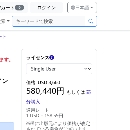
カート
ログイン
日本語
0
検索
ート
ライセンス
します。
イン
価格
: USD
3,660
580,440
円
もしくは
部
分購入
適用レート
1 USD = 158.59円
※稀に出版元により価格が改定
）
されている場合がございます。