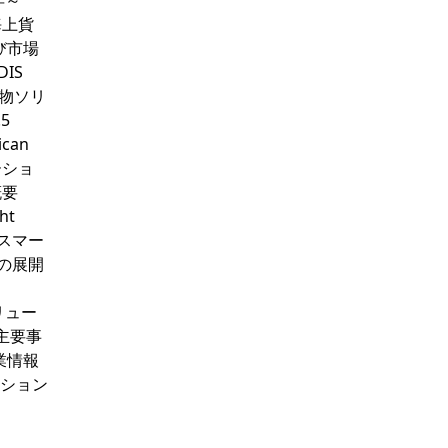
年～
：海上貨
び市場
DIS
貨物ソリ
5
ican
ューショ
概要
ht
ロスマー
直近の展開
ソリュー
：主要事
：企業情報
ューション