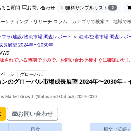
あるご質問
お問い合わせ
無料サンプルリスト
0
マーケティング・リサーチ コラム
カテゴリで検索
地域で
ンフラ/建設/物流市場 調査レポート
港湾/空港市場 調査レポ
望 2024年〜2030年
5VW9
も出版されている時期ですので、お問い合わせ後すぐに確認いた
ページ
グローバル
のグローバル市場成長展望 2024年〜2030年
‐
ons Market Growth (Status and Outlook) 2024-2030
求
お問い合わせ
目次
原文（英語