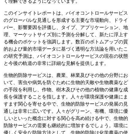
く理解できるようになっています。
このインサイトレポートは、バイオコントロールサービス
のグローバルな見通しを形成する主要な市場動向、ドライ
バー、影響要因を評価し、タイプ、アプリケーション、地
理、マーケットサイズ別に予測を分解して、新たに浮上す
る機会のポケットを強調します。数百のボトムアップの質
的および量的市場データに基づく透明な方法論を用いたこ
の研究予測は、バイオコントロールサービスの現在の状態
と今後の軌道の非常に詳細な見解を提供します。
生物的防除サービスは、農業、林業及びその他の分野にお
いて、害虫や病気を防ぐために生物的天敵や生物農薬など
の手段を利用し、作物、樹木及びその他の植物の健康な成
長を保護することを指します。人々が環境保護や健康にま
すます関心を寄せる中で、生物的防除サービスの発展の見
通しは非常に広いです。人々がグリーン、有機、環境に優
しいといった概念に対する関心を高め続ける中で、生物的
防除サービスの需要も継続的に増加するでしょう。環境に
優しく安全な防除方法として、生物的防除は化学農薬の使