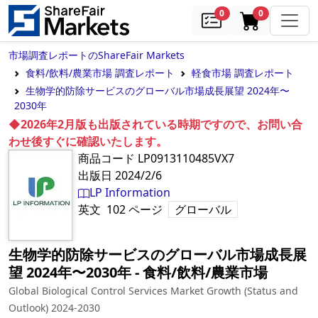
samples
in cart
0
0
市場調査レポートのShareFair Markets
食料/飲料/農業市場 調査レポート
軽食市場 調査レポート
生物学的防除サービスのグローバル市場成長展望 2024年〜
2030年
◆2026年2月版も出版されている時期ですので、お問い合
わせ後すぐに確認いたします。
商品コード
LP0913110485VX7
出版日
2024/2/6
LP Information
英文
102
ページ
グローバル
生物学的防除サービスのグローバル市場成長展
望 2024年〜2030年
‐
食料/飲料/農業市場
Global Biological Control Services Market Growth (Status and
Outlook) 2024-2030