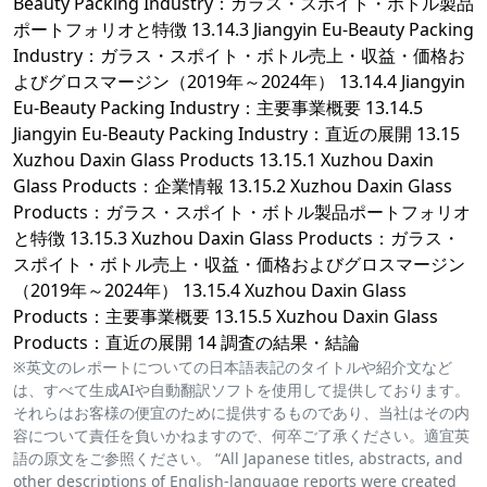
Beauty Packing Industry：ガラス・スポイト・ボトル製品
ポートフォリオと特徴 13.14.3 Jiangyin Eu-Beauty Packing
Industry：ガラス・スポイト・ボトル売上・収益・価格お
よびグロスマージン（2019年～2024年） 13.14.4 Jiangyin
Eu-Beauty Packing Industry：主要事業概要 13.14.5
Jiangyin Eu-Beauty Packing Industry：直近の展開 13.15
Xuzhou Daxin Glass Products 13.15.1 Xuzhou Daxin
Glass Products：企業情報 13.15.2 Xuzhou Daxin Glass
Products：ガラス・スポイト・ボトル製品ポートフォリオ
と特徴 13.15.3 Xuzhou Daxin Glass Products：ガラス・
スポイト・ボトル売上・収益・価格およびグロスマージン
（2019年～2024年） 13.15.4 Xuzhou Daxin Glass
Products：主要事業概要 13.15.5 Xuzhou Daxin Glass
Products：直近の展開 14 調査の結果・結論
※英文のレポートについての日本語表記のタイトルや紹介文など
は、すべて生成AIや自動翻訳ソフトを使用して提供しております。
それらはお客様の便宜のために提供するものであり、当社はその内
容について責任を負いかねますので、何卒ご了承ください。適宜英
語の原文をご参照ください。 “All Japanese titles, abstracts, and
other descriptions of English-language reports were created