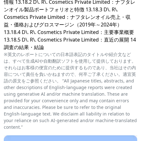
情報 13.18.2 D\. R\. Cosmetics Private Limited：ナフタレ
ンオイル製品ポートフォリオと特徴 13.18.3 D\. R\.
Cosmetics Private Limited：ナフタレンオイル売上・収
益・価格およびグロスマージン（2019年～2024年）
13.18.4 D\. R\. Cosmetics Private Limited：主要事業概要
13.18.5 D\. R\. Cosmetics Private Limited：直近の展開 14
調査の結果・結論
※英文のレポートについての日本語表記のタイトルや紹介文など
は、すべて生成AIや自動翻訳ソフトを使用して提供しております。
それらはお客様の便宜のために提供するものであり、当社はその内
容について責任を負いかねますので、何卒ご了承ください。適宜英
語の原文をご参照ください。 “All Japanese titles, abstracts, and
other descriptions of English-language reports were created
using generative AI and/or machine translation. These are
provided for your convenience only and may contain errors
and inaccuracies. Please be sure to refer to the original
English-language text. We disclaim all liability in relation to
your reliance on such AI-generated and/or machine-translated
content.”