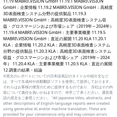
11.19 MABRI\.VISION GmbH 11.19.1 MABRI\.VISION
GmbH：企業情報 11.19.2 MABRI\.VISION GmbH：高精度
3D表面検査システム分野の提供製品 11.19.3
MABRI\.VISION GmbH：高精度3D表面検査システム収
益・グロスマージンおよび市場シェア（2019年～2024年）
11.19.4 MABRI\.VISION GmbH：主要事業概要 11.19.5
MABRI\.VISION GmbH：直近の展開 11.20 KLA 11.20.1
KLA：企業情報 11.20.2 KLA：高精度3D表面検査システム
分野の提供製品 11.20.3 KLA：高精度3D表面検査システム
収益・グロスマージンおよび市場シェア（2019年～2024
年） 11.20.4 KLA：主要事業概要 11.20.5 KLA：直近の展開
12 調査の結果・結論
※英文のレポートについての日本語表記のタイトルや紹介文など
は、すべて生成AIや自動翻訳ソフトを使用して提供しております。
それらはお客様の便宜のために提供するものであり、当社はその内
容について責任を負いかねますので、何卒ご了承ください。適宜英
語の原文をご参照ください。 “All Japanese titles, abstracts, and
other descriptions of English-language reports were created
using generative AI and/or machine translation. These are
provided for your convenience only and may contain errors