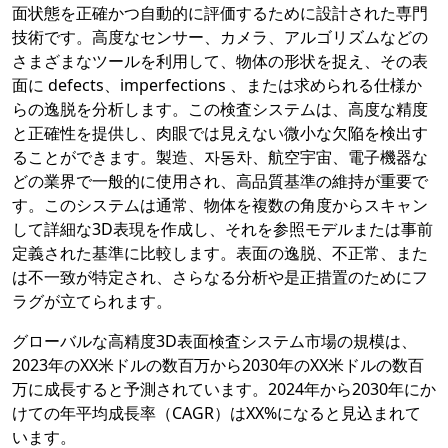
面状態を正確かつ自動的に評価するために設計された専門
技術です。高度なセンサー、カメラ、アルゴリズムなどの
さまざまなツールを利用して、物体の形状を捉え、その表
面に defects、imperfections 、または求められる仕様か
らの逸脱を分析します。この検査システムは、高度な精度
と正確性を提供し、肉眼では見えない微小な欠陥を検出す
ることができます。製造、자동차、航空宇宙、電子機器な
どの業界で一般的に使用され、高品質基準の維持が重要で
す。このシステムは通常、物体を複数の角度からスキャン
して詳細な3D表現を作成し、それを参照モデルまたは事前
定義された基準に比較します。表面の逸脱、不正常、また
は不一致が特定され、さらなる分析や是正措置のためにフ
ラグが立てられます。
グローバルな高精度3D表面検査システム市場の規模は、
2023年のXX米ドルの数百万から2030年のXX米ドルの数百
万に成長すると予測されています。2024年から2030年にか
けての年平均成長率（CAGR）はXX%になると見込まれて
います。