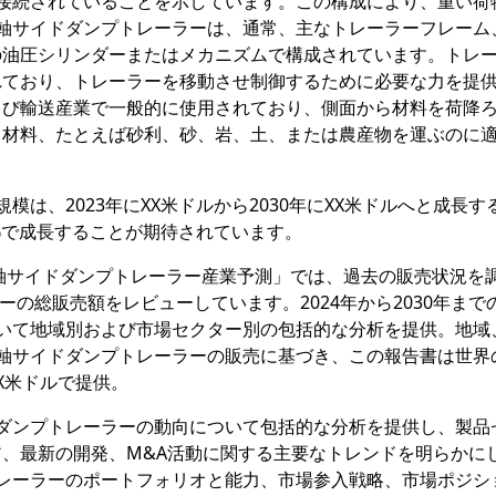
接続されていることを示しています。この構成により、重い荷
軸サイドダンプトレーラーは、通常、主なトレーラーフレーム
の油圧シリンダーまたはメカニズムで構成されています。トレ
れており、トレーラーを移動させ制御するために必要な力を提
よび輸送産業で一般的に使用されており、側面から材料を荷降
ク材料、たとえば砂利、砂、岩、土、または農産物を運ぶのに
は、2023年にXX米ドルから2030年にXX米ドルへと成長す
GR%で成長することが期待されています。
調査報告書「2軸サイドダンプトレーラー産業予測」では、過去の販売状況を
ーの総販売額をレビューしています。2024年から2030年まで
いて地域別および市場セクター別の包括的な分析を提供。地域
軸サイドダンプトレーラーの販売に基づき、この報告書は世界
X米ドルで提供。
ダンプトレーラーの動向について包括的な分析を提供し、製品
、最新の開発、M&A活動に関する主要なトレンドを明らかに
レーラーのポートフォリオと能力、市場参入戦略、市場ポジシ