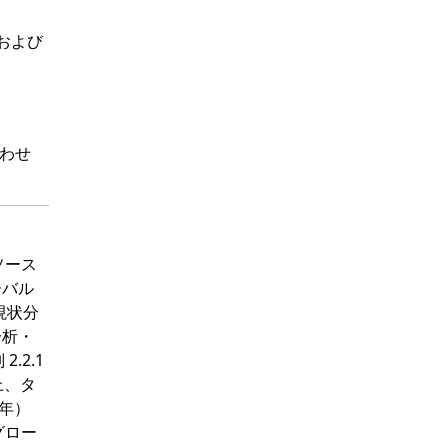
および
わせ
タソース
ーバル
現状分
分析・
.2.1
上、タ
4年）
グロー