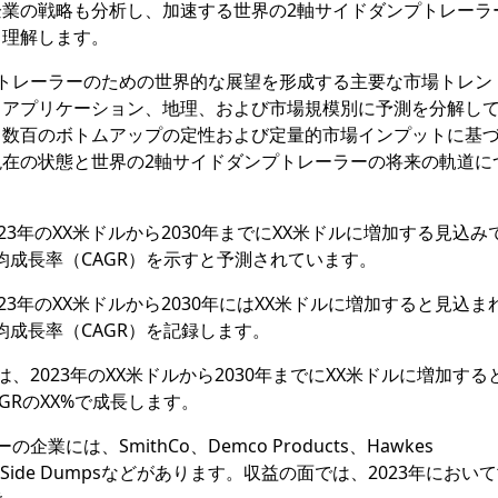
業の戦略も分析し、加速する世界の2軸サイドダンプトレーラ
く理解します。
トレーラーのための世界的な展望を形成する主要な市場トレン
、アプリケーション、地理、および市場規模別に予測を分解し
。数百のボトムアップの定性および定量的市場インプットに基
在の状態と世界の2軸サイドダンプトレーラーの将来の軌道に
3年のXX米ドルから2030年までにXX米ドルに増加する見込み
年平均成長率（CAGR）を示すと予測されています。
3年のXX米ドルから2030年にはXX米ドルに増加すると見込ま
平均成長率（CAGR）を記録します。
2023年のXX米ドルから2030年までにXX米ドルに増加する
AGRのXX%で成長します。
は、SmithCo、Demco Products、Hawkes
ailers、Jet Side Dumpsなどがあります。収益の面では、2023年にお