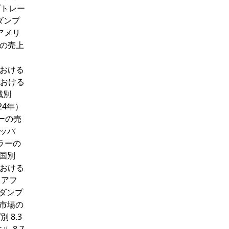
プトレー
ダンプ
アメリ
ーの売上
における
Cにおける
域別
24年）
ラーの売
ロッパ
ラーの
、国別
における
・アフ
ドダンプ
ー市場の
 8.3