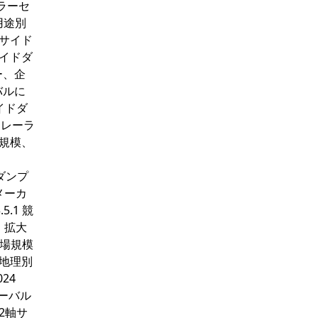
ーラーセ
、用途別
軸サイド
サイドダ
ー、企
バルに
イドダ
トレーラ
益規模、
ドダンプ
メーカ
.1 競
A、拡大
市場規模
、地理別
24
ローバル
2軸サ