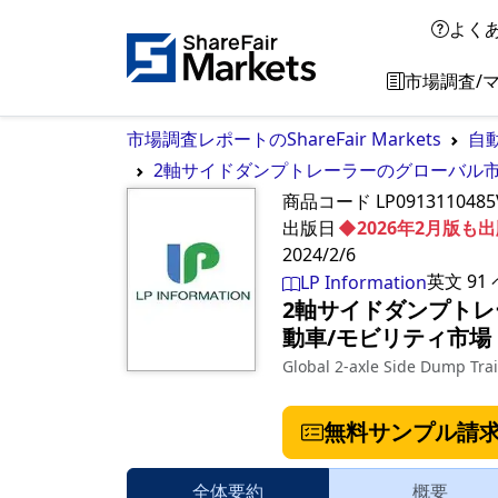
よく
市場調査/
市場調査レポートのShareFair Markets
自
2軸サイドダンプトレーラーのグローバル市場成
商品コード
LP0913110485
出版日
◆2026年2月版
2024/2/6
英文
91
LP Information
2軸サイドダンプトレー
動車/モビリティ市場
Global 2-axle Side Dump Tra
無料サンプル請
全体要約
概要