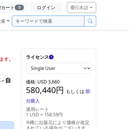
カート
ログイン
日本語
0
検索
ライセンス
します。
年
‐
自
価格
: USD
3,660
580,440
円
もしくは
部
分購入
適用レート
1 USD = 158.59円
※稀に出版元により価格が改定
）
されている場合がございます。