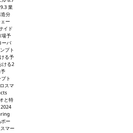
 8.7
.3 業
構造分
チェー
軸サイド
市場予
ローバ
ダンプト
おける予
おける2
場予
ダンプト
グロスマ
cts
リオと特
2024
ring
製品ポー
ロスマー