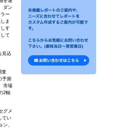
物を運
、ダン
ーラー
供しま
ろしす
適して
る見込
調査
の予測
、市場
の2軸
セグメ
してい
ョン、