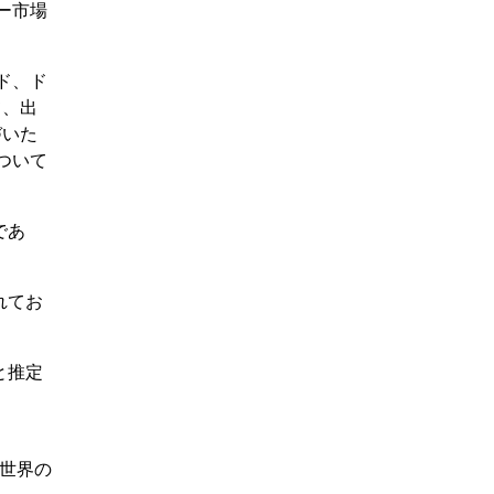
ー市場
ド、ド
て、出
づいた
ついて
であ
れてお
と推定
いて世界の