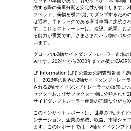
セットの車輪があり、各セットが1つの車軸に
搬する際の荷重分配と安定性が向上します。2
プベッド、荷物を横に傾けてダンプするため
は通常、半トラックである牽引車両に接続さ
す。これらのトレーラーは、建設、鉱業、お
る能力が重要です。さまざまなバラ物やバル
います。
グローバル2軸サイドダンプトレーラー市場の規模
みです。2024年から2030年までの間にCA
LP Information (LPI) の最新の
し、2023年の世界の2軸サイドダンプトレーラ
される2軸サイドダンプトレーラーの販売につ
セクターおよびサブセクター別に分類された2
サイドダンプトレーラー産業の詳細な分析をX
このインサイトレポートは、世界の2軸サイド
ンテーション、企業の形成、収益、市場シェア
ます。このレポートでは、2軸サイドダンプト