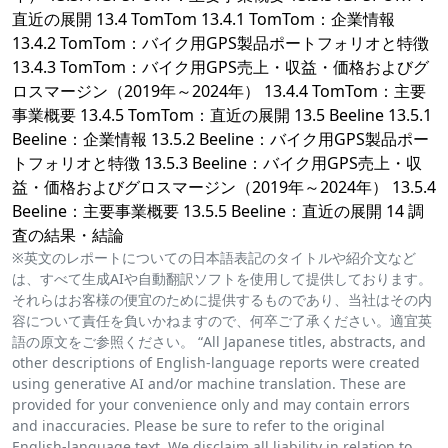
直近の展開 13.4 TomTom 13.4.1 TomTom：企業情報
13.4.2 TomTom：バイク用GPS製品ポートフォリオと特徴
13.4.3 TomTom：バイク用GPS売上・収益・価格およびグ
ロスマージン（2019年～2024年） 13.4.4 TomTom：主要
事業概要 13.4.5 TomTom：直近の展開 13.5 Beeline 13.5.1
Beeline：企業情報 13.5.2 Beeline：バイク用GPS製品ポー
トフォリオと特徴 13.5.3 Beeline：バイク用GPS売上・収
益・価格およびグロスマージン（2019年～2024年） 13.5.4
Beeline：主要事業概要 13.5.5 Beeline：直近の展開 14 調
査の結果・結論
※英文のレポートについての日本語表記のタイトルや紹介文など
は、すべて生成AIや自動翻訳ソフトを使用して提供しております。
それらはお客様の便宜のために提供するものであり、当社はその内
容について責任を負いかねますので、何卒ご了承ください。適宜英
語の原文をご参照ください。 “All Japanese titles, abstracts, and
other descriptions of English-language reports were created
using generative AI and/or machine translation. These are
provided for your convenience only and may contain errors
and inaccuracies. Please be sure to refer to the original
English-language text. We disclaim all liability in relation to