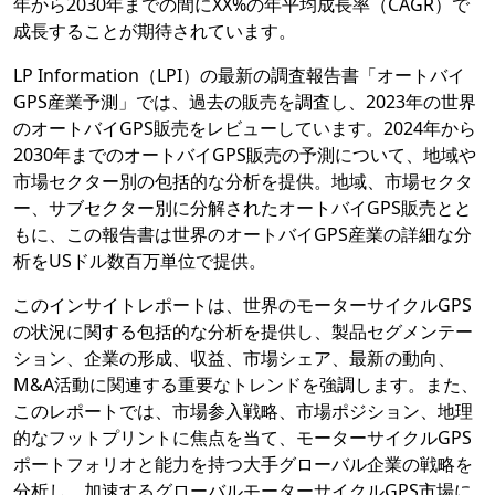
年から2030年までの間にXX%の年平均成長率（CAGR）で
成長することが期待されています。
LP Information（LPI）の最新の調査報告書「オートバイ
GPS産業予測」では、過去の販売を調査し、2023年の世界
のオートバイGPS販売をレビューしています。2024年から
2030年までのオートバイGPS販売の予測について、地域や
市場セクター別の包括的な分析を提供。地域、市場セクタ
ー、サブセクター別に分解されたオートバイGPS販売とと
もに、この報告書は世界のオートバイGPS産業の詳細な分
析をUSドル数百万単位で提供。
このインサイトレポートは、世界のモーターサイクルGPS
の状況に関する包括的な分析を提供し、製品セグメンテー
ション、企業の形成、収益、市場シェア、最新の動向、
M&A活動に関連する重要なトレンドを強調します。また、
このレポートでは、市場参入戦略、市場ポジション、地理
的なフットプリントに焦点を当て、モーターサイクルGPS
ポートフォリオと能力を持つ大手グローバル企業の戦略を
分析し、加速するグローバルモーターサイクルGPS市場に