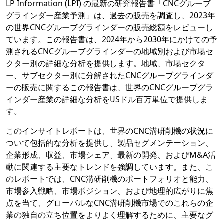
LP Information (LPI) の最新の研究報告書「CNCグルーブ
グラインダー産業予測」は、過去の販売を調査し、2023年
の世界CNCグルーブグラインダーの販売総額をレビューし
ています。この報告書は、2024年から2030年にかけての予
測されるCNCグルーブグラインダーの地域別および市場セ
クター別の詳細な分析を提供します。地域、市場セクタ
ー、サブセクター別に分解されたCNCグルーブグラインダ
ーの販売に関するこの報告書は、世界のCNCグルーブグラ
インダー産業の詳細な分析をUSドル百万単位で提供しま
す。
このインサイトレポートは、世界のCNC溝研削機の状況に
ついて包括的な分析を提供し、製品セグメンテーション、
企業形成、収益、市場シェア、最新の開発、およびM&A活
動に関連する主要なトレンドを強調しています。また、こ
のレポートでは、CNC溝研削機のポートフォリオと能力、
市場参入戦略、市場ポジション、および地理的広がりに焦
点を当て、グローバルなCNC溝研削機市場でのこれらの企
業の独自の立ち位置をよりよく理解するために、主要なグ