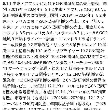
8.1.1 中東・アフリカにおけるCNC溝研削盤の売上規模、国
別（2019年～2024年） 8.1.2 中東・アフリカにおけるCNC
溝研削盤市場の収益規模、国別（2019年～2024年） 8.2 中
東・アフリカにおけるCNC溝研削盤の売上、タイプ別 8.3
中東・アフリカにおけるCNC溝研削盤の売上、用途別 8.4
エジプト 8.5 南アフリカ 8.6 イスラエル 8.7 トルコ 8.8 GCC
地域 9 市場ドライバー・課題・トレンド 9.1 市場ドライバ
ー・成長機会 9.2 市場課題・リスク 9.3 業界トレンド 10 製
造コスト構造分析 10.1 原料・サプライヤー 10.2 CNC溝研
削盤の製造コスト構造分析 10.3 CNC溝研削盤の製造プロセ
ス分析 10.4 CNC溝研削盤のインダストリーチェーン構造
11 マーケティング・流通・顧客 11.1 販売チャネル 11.1.1
直接チャネル 11.1.2 間接チャネル 11.2 CNC溝研削盤の流
通業者 11.3 CNC溝研削盤の顧客 12 CNC溝研削盤の世界市
場予測レビュー、地理別 12.1 グローバルにおけるCNC溝研
削盤の市場規模予測、地域別 12.1.1 グローバルのCNC溝研
削盤、市場予測（地域別）（2025年～2030年） 12.1.2 グ
ローバルのCNC溝研削盤、年間収益予測（地域別）（2025
年～2030年） 12.2 アメリカズにおける予測、国別 12.3