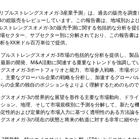
究報告書「トリプルストレングスオメガ-3産業予測」は、過去の販売を調
-3の総販売をレビューしています。この報告書は、地域別およ
リプルストレングスオメガ-3の販売予測に関する包括的な分析を提
市場セクター、サブセクター別に分解されており、この報告書
析をXX米ドル百万単位で提供。
プルストレングスオメガ-3市場の包括的な分析を提供し、製
最新の開発、M&A活動に関連する重要なトレンドを強調して
グスオメガ-3ポートフォリオと能力、市場参入戦略、市場ポ
ら、主要なグローバル企業の戦略を分析し、加速するグローバ
れらの企業の独自のポジションをよりよく理解するためのもの
グスオメガ-3の世界的な展望を形作る主要な市場動向、ドラ
ーション、地理、そして市場規模別に予測を分解して、新たな
の定性的および定量的な市場入力に基づく透明性のある方法論
グスオメガ-3の現在の状態と将来の軌道に対する非常に細や