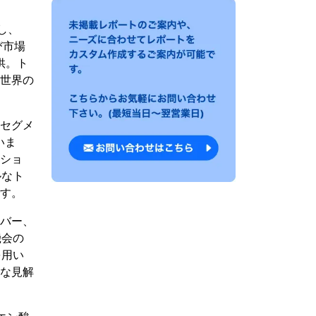
査し、
び市場
供。ト
は世界の
品セグメ
いま
ジショ
ルなト
です。
イバー、
機会の
を用い
かな見解