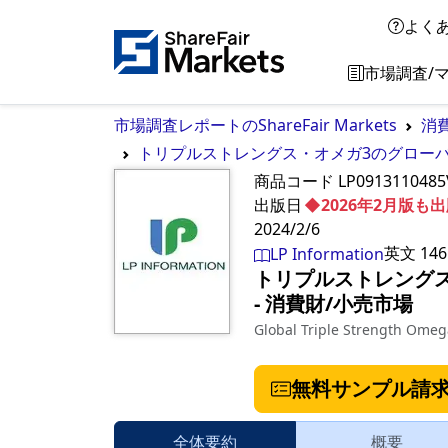
よく
市場調査/
市場調査レポートのShareFair Markets
消
トリプルストレングス・オメガ3のグローバル市
商品コード
LP0913110485
出版日
◆2026年2月版
2024/2/6
英文
146
LP Information
トリプルストレングス・
‐
消費財/小売市場
Global Triple Strength Ome
無料サンプル請
全体要約
概要