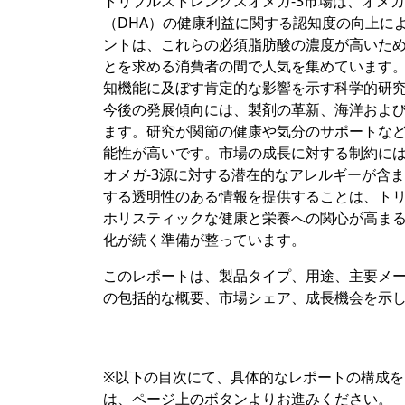
トリプルストレングスオメガ-3市場は、オメガ
（DHA）の健康利益に関する認知度の向上に
ントは、これらの必須脂肪酸の濃度が高いた
とを求める消費者の間で人気を集めています。
知機能に及ぼす肯定的な影響を示す科学的研究
今後の発展傾向には、製剤の革新、海洋および
ます。研究が関節の健康や気分のサポートな
能性が高いです。市場の成長に対する制約に
オメガ-3源に対する潜在的なアレルギーが含
する透明性のある情報を提供することは、トリ
ホリスティックな健康と栄養への関心が高まる
化が続く準備が整っています。
このレポートは、製品タイプ、用途、主要メー
の包括的な概要、市場シェア、成長機会を示
※以下の目次にて、具体的なレポートの構成
は、ページ上のボタンよりお進みください。