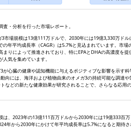
調査・分析を行った市場レポート。
市場規模は13億111万ドルで、2030年には19億3,330万ド
までの年平均成長率（CAGR）は5.7%と見込まれています。市場
高まりによって推進されており、特にEPAとDHAの高濃度を提
が人気を集めています。
3が心臓の健康や認知機能に与えるポジティブな影響を示す科
動向には、海洋および植物由来のオメガ3の持続可能な調達や
ートなどの新たな健康効果が研究されることで、さらなる応用
2023年の13億111百万ドルから2030年には19億333百
4年から2030年にかけて年平均成長率は5.7%になると期待