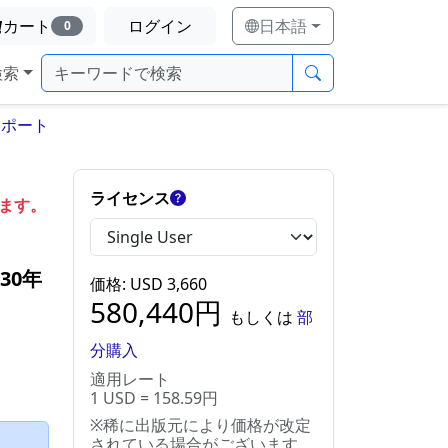
カート
ログイン
日本語
0
検索
レポート
ライセンス
します。
30年
価格
: USD
3,660
580,440
円
もしくは
部
分購入
適用レート
1 USD = 158.59円
※稀に出版元により価格が改定
）
されている場合がございます。