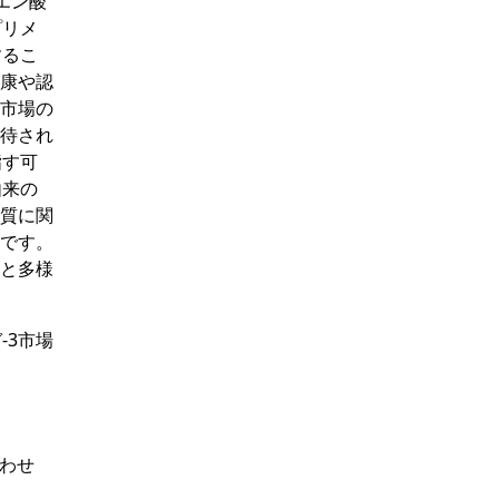
エン酸
プリメ
するこ
健康や認
。市場の
期待され
指す可
由来の
品質に関
欠です。
展と多様
-3市場
わせ