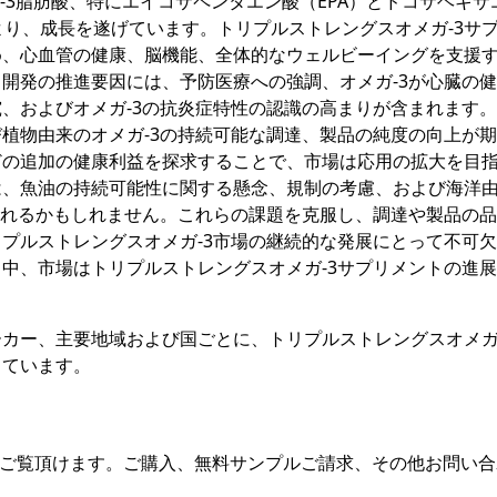
-3脂肪酸、特にエイコサペンタエン酸（EPA）とドコサヘキサ
より、成長を遂げています。トリプルストレングスオメガ-3サ
め、心血管の健康、脳機能、全体的なウェルビーイングを支援
開発の推進要因には、予防医療への強調、オメガ-3が心臓の
、およびオメガ-3の抗炎症特性の認識の高まりが含まれます
植物由来のオメガ-3の持続可能な調達、製品の純度の向上が
どの追加の健康利益を探求することで、市場は応用の拡大を目
は、魚油の持続可能性に関する懸念、規制の考慮、および海洋
まれるかもしれません。これらの課題を克服し、調達や製品の
プルストレングスオメガ-3市場の継続的な発展にとって不可
中、市場はトリプルストレングスオメガ-3サプリメントの進
カー、主要地域および国ごとに、トリプルストレングスオメガ
しています。
をご覧頂けます。ご購入、無料サンプルご請求、その他お問い合