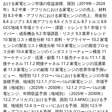
おける家電ヒンジ市場の収益規模、国別（2019年～2024
年） 8.2 中東・アフリカにおける家電ヒンジの売上、材料
別 8.3 中東・アフリカにおける家電ヒンジの売上、用途別
8.4 エジプト 8.5 南アフリカ 8.6 イスラエル 8.7 トルコ 8.8
GCC地域 9 市場ドライバー・課題・トレンド 9.1 市場ドラ
イバー・成長機会 9.2 市場課題・リスク 9.3 業界トレンド
10 製造コスト構造分析 10.1 原料・サプライヤー 10.2 家電
ヒンジの製造コスト構造分析 10.3 家電ヒンジの製造プロセ
ス分析 10.4 家電ヒンジのインダストリーチェーン構造 11
マーケティング・流通・顧客 11.1 販売チャネル 11.1.1 直
接チャネル 11.1.2 間接チャネル 11.2 家電ヒンジの流通業
者 11.3 家電ヒンジの顧客 12 家電ヒンジの世界市場予測レ
ビュー、地理別 12.1 グローバルにおける家電ヒンジの市場
規模予測、地域別 12.1.1 グローバルの家電ヒンジ、市場予
測（地域別）（2025年～2030年） 12.1.2 グローバルの家
電ヒンジ、年間収益予測（地域別）（2025年～2030年）
12.2 アメリカズにおける予測、国別 12.3 APACにおける予
測、地域別 12.4 ヨーロッパにおける予測、国別 12.5 中
東・アフリカにおける予測、国別 12.6 グローバルにおける