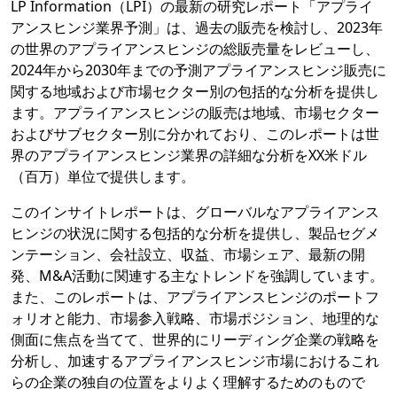
LP Information（LPI）の最新の研究レポート「アプライ
アンスヒンジ業界予測」は、過去の販売を検討し、2023年
の世界のアプライアンスヒンジの総販売量をレビューし、
2024年から2030年までの予測アプライアンスヒンジ販売に
関する地域および市場セクター別の包括的な分析を提供し
ます。アプライアンスヒンジの販売は地域、市場セクター
およびサブセクター別に分かれており、このレポートは世
界のアプライアンスヒンジ業界の詳細な分析をXX米ドル
（百万）単位で提供します。
このインサイトレポートは、グローバルなアプライアンス
ヒンジの状況に関する包括的な分析を提供し、製品セグメ
ンテーション、会社設立、収益、市場シェア、最新の開
発、M&A活動に関連する主なトレンドを強調しています。
また、このレポートは、アプライアンスヒンジのポートフ
ォリオと能力、市場参入戦略、市場ポジション、地理的な
側面に焦点を当てて、世界的にリーディング企業の戦略を
分析し、加速するアプライアンスヒンジ市場におけるこれ
らの企業の独自の位置をよりよく理解するためのもので