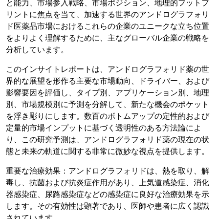
と能力、市場参入戦略、市場ポジション、地理的フットプ
リントに焦点を当て、加速する世界のアンドログラフォリ
ド医薬品市場におけるこれらの企業のユニークな立ち位置
をよりよく理解するために、主なグローバル企業の戦略を
分析しています。
このインサイトレポートは、アンドログラフォリド薬の世
界的な展望を形作る主要な市場動向、ドライバー、および
影響要因を評価し、タイプ別、アプリケーション別、地理
別、市場規模別に予測を分解して、新たな機会のポケット
を浮き彫りにします。数百のボトムアップの定性的および
定量的市場インプットに基づく透明性のある方法論によ
り、この研究予測は、アンドログラフォリド薬の現在の状
態と未来の軌道に関する非常に微妙な視点を提供します。
重要な治療効果：アンドログラフォリドは、熱を取り、解
毒し、抗菌および抗炎症作用があり、上気道感染症、消化
器感染症、尿路感染症などの感染症に良好な治療効果を示
します。その有効性は顕著であり、医師や患者に広く認識
されています。