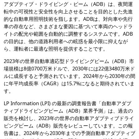
アダプティブ・ドライビング・ビーム（ADB）は、夜間運
転中の可視性と安全性を向上させることを目的とした先進
的な自動車用照明技術を指します。ADBは、対向車や先行
車の存在など、さまざまな要因に基づいて車両のヘッドラ
イトの配光や範囲を自動的に調整するシステムです。ADB
の目的は、他の道路利用者への眩惑を最小限に抑えなが
ら、運転者に最適な照明を提供することです。
2023年の世界自動車適応型ドライビングビーム（ADB）市
場規模は8億0700万米ドルで、2030年には22億3480万米ド
ルに成長すると予測されています。2024年から2030年の間
に年平均成長率（CAGR）は15.7%になると期待されていま
す。
LP Information (LPI) の最新の調査報告書「自動車アダプ
ティブドライビングビーム（ADB）業界予測」は、過去の
販売を検討し、2023年の世界の自動車アダプティブドライ
ビングビーム（ADB）販売をレビューしています。この報
告書は、2024年から2030年までの予測自動車アダプティブ