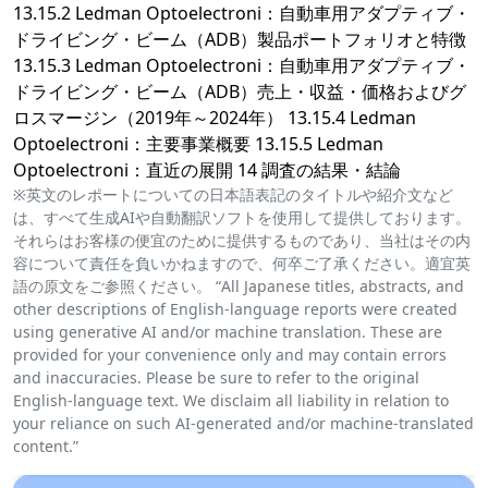
13.15.2 Ledman Optoelectroni：自動車用アダプティブ・
ドライビング・ビーム（ADB）製品ポートフォリオと特徴
13.15.3 Ledman Optoelectroni：自動車用アダプティブ・
ドライビング・ビーム（ADB）売上・収益・価格およびグ
ロスマージン（2019年～2024年） 13.15.4 Ledman
Optoelectroni：主要事業概要 13.15.5 Ledman
Optoelectroni：直近の展開 14 調査の結果・結論
※英文のレポートについての日本語表記のタイトルや紹介文など
は、すべて生成AIや自動翻訳ソフトを使用して提供しております。
それらはお客様の便宜のために提供するものであり、当社はその内
容について責任を負いかねますので、何卒ご了承ください。適宜英
語の原文をご参照ください。 “All Japanese titles, abstracts, and
other descriptions of English-language reports were created
using generative AI and/or machine translation. These are
provided for your convenience only and may contain errors
and inaccuracies. Please be sure to refer to the original
English-language text. We disclaim all liability in relation to
your reliance on such AI-generated and/or machine-translated
content.”