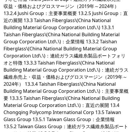
収益・価格およびグロスマージン（2019年～2024年）
13.2.4 Jushi Group：主要事業概要 13.2.5 Jushi Group：直
近の展開 13.3 Taishan Fiberglass\(China National
Building Material Group Corporation Ltd\.\) 13.3.1
Taishan Fiberglass\(China National Building Material
Group Corporation Ltd\.\)：企業情報 13.3.2 Taishan
Fiberglass\(China National Building Material Group
Corporation Ltd\.\)：連続ガラス繊維糸製品ポートフォリ
オと特徴 13.3.3 Taishan Fiberglass\(China National
Building Material Group Corporation Ltd\.\)：連続ガラス
繊維糸売上・収益・価格およびグロスマージン（2019年～
2024年） 13.3.4 Taishan Fiberglass\(China National
Building Material Group Corporation Ltd\.\)：主要事業概
要 13.3.5 Taishan Fiberglass\(China National Building
Material Group Corporation Ltd\.\)：直近の展開 13.4
Chongqing Polycomp International Corp 13.5 Taiwan
Glass Group 13.5.1 Taiwan Glass Group：企業情報
13.5.2 Taiwan Glass Group：連続ガラス繊維糸製品ポート