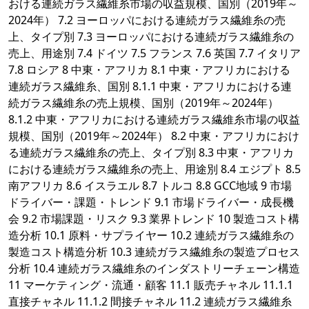
おける連続ガラス繊維糸市場の収益規模、国別（2019年～
2024年） 7.2 ヨーロッパにおける連続ガラス繊維糸の売
上、タイプ別 7.3 ヨーロッパにおける連続ガラス繊維糸の
売上、用途別 7.4 ドイツ 7.5 フランス 7.6 英国 7.7 イタリア
7.8 ロシア 8 中東・アフリカ 8.1 中東・アフリカにおける
連続ガラス繊維糸、国別 8.1.1 中東・アフリカにおける連
続ガラス繊維糸の売上規模、国別（2019年～2024年）
8.1.2 中東・アフリカにおける連続ガラス繊維糸市場の収益
規模、国別（2019年～2024年） 8.2 中東・アフリカにおけ
る連続ガラス繊維糸の売上、タイプ別 8.3 中東・アフリカ
における連続ガラス繊維糸の売上、用途別 8.4 エジプト 8.5
南アフリカ 8.6 イスラエル 8.7 トルコ 8.8 GCC地域 9 市場
ドライバー・課題・トレンド 9.1 市場ドライバー・成長機
会 9.2 市場課題・リスク 9.3 業界トレンド 10 製造コスト構
造分析 10.1 原料・サプライヤー 10.2 連続ガラス繊維糸の
製造コスト構造分析 10.3 連続ガラス繊維糸の製造プロセス
分析 10.4 連続ガラス繊維糸のインダストリーチェーン構造
11 マーケティング・流通・顧客 11.1 販売チャネル 11.1.1
直接チャネル 11.1.2 間接チャネル 11.2 連続ガラス繊維糸