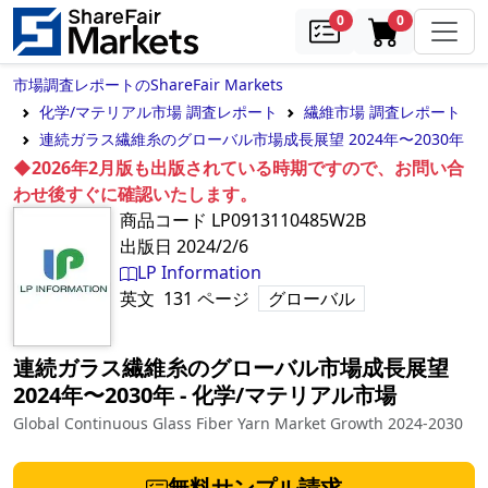
samples
in cart
0
0
市場調査レポートのShareFair Markets
化学/マテリアル市場 調査レポート
繊維市場 調査レポート
連続ガラス繊維糸のグローバル市場成長展望 2024年〜2030年
◆2026年2月版も出版されている時期ですので、お問い合
わせ後すぐに確認いたします。
商品コード
LP0913110485W2B
出版日
2024/2/6
LP Information
英文
131
ページ
グローバル
連続ガラス繊維糸のグローバル市場成長展望
2024年〜2030年
‐
化学/マテリアル市場
Global Continuous Glass Fiber Yarn Market Growth 2024-2030
無料サンプル請求