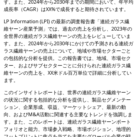
す。また、2024年から2030年までの期間において、年平均
成長率（CAGR）はXX%で成長すると期待されています。
LP Information (LPI) の最新の調査報告書「連続ガラス繊
維ヤーン産業予測」では、過去の売上を分析し、2023年の
全世界の連続ガラス繊維ヤーンの売上をレビューしていま
す。また、2024年から2030年にかけての予測される連続ガ
ラス繊維ヤーンの売上について、地域や市場セクターごと
の包括的な分析を提供。この報告書では、地域、市場セク
ター、およびサブセクターごとに分けられた連続ガラス繊
維ヤーンの売上を、XX米ドル百万単位で詳細に分析してい
ます。
このインサイトレポートは、世界の連続ガラス繊維ヤーン
の状況に関する包括的な分析を提供し、製品セグメンテー
ション、企業形成、収益、マーケットシェア、最新の動
向、およびM&A活動に関連する主要なトレンドを強調しま
す。また、このレポートは、連続ガラス繊維ヤーンポート
フォリオと能力、市場参入戦略、市場ポジション、地理的
フットプリントに焦点を当てた主要なグローバル企業の戦