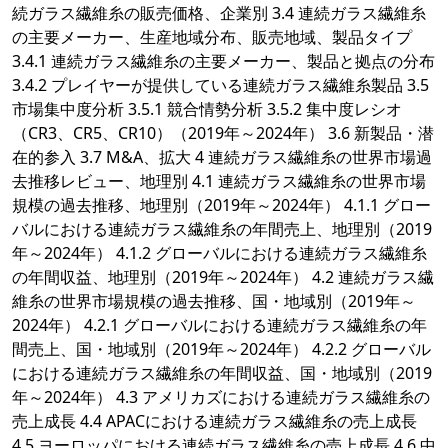
続ガラス繊維糸の販売価格、企業別 3.4 連続ガラス繊維糸
の主要メーカー、生産地域分布、販売地域、製品タイプ
3.4.1 連続ガラス繊維糸の主要メーカー、製品と拠点の分布
3.4.2 プレイヤーが提供している連続ガラス繊維糸製品 3.5
市場集中度分析 3.5.1 競合情勢分析 3.5.2 集中度レシオ
（CR3、CR5、CR10）（2019年～2024年） 3.6 新製品・潜
在的参入 3.7 M&A、拡大 4 連続ガラス繊維糸の世界市場過
去推移レビュー、地理別 4.1 連続ガラス繊維糸の世界市場
規模の過去推移、地理別（2019年～2024年） 4.1.1 グロー
バルにおける連続ガラス繊維糸の年間売上、地理別（2019
年～2024年） 4.1.2 グローバルにおける連続ガラス繊維糸
の年間収益、地理別（2019年～2024年） 4.2 連続ガラス繊
維糸の世界市場規模の過去推移、国・地域別（2019年～
2024年） 4.2.1 グローバルにおける連続ガラス繊維糸の年
間売上、国・地域別（2019年～2024年） 4.2.2 グローバル
における連続ガラス繊維糸の年間収益、国・地域別（2019
年～2024年） 4.3 アメリカズにおける連続ガラス繊維糸の
売上成長 4.4 APACにおける連続ガラス繊維糸の売上成長
4.5 ヨーロッパにおける連続ガラス繊維糸の売上成長 4.6 中