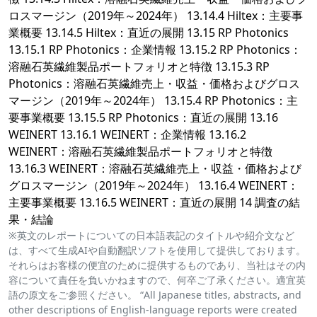
ロスマージン（2019年～2024年） 13.14.4 Hiltex：主要事
業概要 13.14.5 Hiltex：直近の展開 13.15 RP Photonics
13.15.1 RP Photonics：企業情報 13.15.2 RP Photonics：
溶融石英繊維製品ポートフォリオと特徴 13.15.3 RP
Photonics：溶融石英繊維売上・収益・価格およびグロス
マージン（2019年～2024年） 13.15.4 RP Photonics：主
要事業概要 13.15.5 RP Photonics：直近の展開 13.16
WEINERT 13.16.1 WEINERT：企業情報 13.16.2
WEINERT：溶融石英繊維製品ポートフォリオと特徴
13.16.3 WEINERT：溶融石英繊維売上・収益・価格および
グロスマージン（2019年～2024年） 13.16.4 WEINERT：
主要事業概要 13.16.5 WEINERT：直近の展開 14 調査の結
果・結論
※英文のレポートについての日本語表記のタイトルや紹介文など
は、すべて生成AIや自動翻訳ソフトを使用して提供しております。
それらはお客様の便宜のために提供するものであり、当社はその内
容について責任を負いかねますので、何卒ご了承ください。適宜英
語の原文をご参照ください。 “All Japanese titles, abstracts, and
other descriptions of English-language reports were created