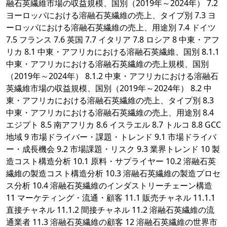
融石英繊維市場の収益規模、国別（2019年～2024年） 7.2
ヨーロッパにおける溶融石英繊維の売上、タイプ別 7.3 ヨ
ーロッパにおける溶融石英繊維の売上、用途別 7.4 ドイツ
7.5 フランス 7.6 英国 7.7 イタリア 7.8 ロシア 8 中東・アフ
リカ 8.1 中東・アフリカにおける溶融石英繊維、国別 8.1.1
中東・アフリカにおける溶融石英繊維の売上規模、国別
（2019年～2024年） 8.1.2 中東・アフリカにおける溶融石
英繊維市場の収益規模、国別（2019年～2024年） 8.2 中
東・アフリカにおける溶融石英繊維の売上、タイプ別 8.3
中東・アフリカにおける溶融石英繊維の売上、用途別 8.4
エジプト 8.5 南アフリカ 8.6 イスラエル 8.7 トルコ 8.8 GCC
地域 9 市場ドライバー・課題・トレンド 9.1 市場ドライバ
ー・成長機会 9.2 市場課題・リスク 9.3 業界トレンド 10 製
造コスト構造分析 10.1 原料・サプライヤー 10.2 溶融石英
繊維の製造コスト構造分析 10.3 溶融石英繊維の製造プロセ
ス分析 10.4 溶融石英繊維のインダストリーチェーン構造
11 マーケティング・流通・顧客 11.1 販売チャネル 11.1.1
直接チャネル 11.1.2 間接チャネル 11.2 溶融石英繊維の流
通業者 11.3 溶融石英繊維の顧客 12 溶融石英繊維の世界市