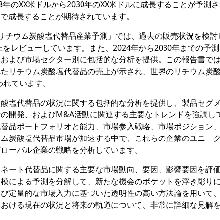
3年のXX米ドルから2030年のXX米ドルに成長することが予測
GR%で成長することが期待されています。
究報告書「リチウム炭酸塩代替品産業予測」では、過去の販売状況を検討
上をレビューしています。また、2024年から2030年までの予
別および市場セクター別に包括的な分析を提供。この報告書で
れたリチウム炭酸塩代替品の売上が示され、世界のリチウム炭
われています。
炭酸塩代替品の状況に関する包括的な分析を提供し、製品セグ
の開発、およびM&A活動に関連する主要なトレンドを強調し
代替品ポートフォリオと能力、市場参入戦略、市場ポジション
ウム炭酸塩代替品市場が加速する中で、これらの企業のユニー
グローバル企業の戦略を分析しています。
ボネート代替品に関する主要な市場動向、要因、影響要因を評
規模による予測を分解して、新たな機会のポケットを浮き彫り
よび定量的な市場入力に基づいた透明性の高い方法論を用いて
における現在の状況と将来の軌道について、非常に詳細な見解