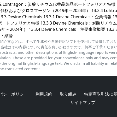
 13.2.2 Lohtragon：炭酸リチウム代替品製品ポートフォリオと特徴 13
およびグロスマージン（2019年～2024年） 13.2.4 Lohtra
Devine Chemicals 13.3.1 Devine Chemicals：企業情報 13.
ポートフォリオと特徴 13.3.3 Devine Chemicals：炭酸リチ
年） 13.3.4 Devine Chemicals：主要事業概要 13.3.
結果・結論
紹介文などは、すべて生成AIや自動翻訳ソフトを使用して提供してお
、当社はその内容について責任を負いかねますので、何卒ご了承くださ
cts, and other descriptions of English-language reports wer
lation. These are provided for your convenience only and may con
the original English-language text. We disclaim all liability in rela
e-translated content.”
バシーポリシー
利用規約
取り組み
特定商取引法に
サイトマップ