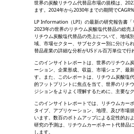
世界の炭酸リチウム代替品市場の規模は、202
ます。2024年から2030年までの期間でCA
LP Information（LPI）の最新の研
2023年の世界のリチウム炭酸塩代替品の総売
リチウム炭酸塩代替品の売上について、地域
域、市場セクター、サブセクター別に分けら
替品産業の詳細な分析がUSドル百万単位で行
このインサイトレポートは、世界のリチウム
ーション、企業形成、収益、市場シェア、最新
す。また、このレポートは、リチウム炭酸塩
的フットプリントに焦点を当て、世界のリチ
ジションをよりよく理解するために、主要な
このインサイトレポートでは、リチウムカー
タイプ、アプリケーション、地理、及び市場
います。数百のボトムアップによる定性的お
研究の予測は、リチウムカーボネート代替品
します。