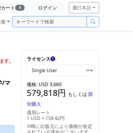
カート
ログイン
日本語
0
検索
ライセンス
します。
学/マ
価格
: USD
3,660
579,818
円
もしくは
部
分購入
適用レート
1 USD = 158.42円
※稀に出版元により価格が改定
）
されている場合がございます。