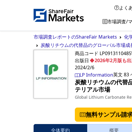
よく
市場調査/
市場調査レポートのShareFair Markets
化
炭酸リチウムの代替品のグローバル市場成長展望
商品コード
LP091311048
出版日
◆2026年2月版
2024/2/6
英文
83
LP Information
炭酸リチウムの代替品の
テリアル市場
Global Lithium Carbonate R
無料サンプル請
全体要約
概要