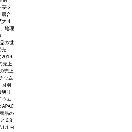
業別
主要メ
 競合
拡大 4
移、地理
）
替品の世
間売
2019
品の売上
品の売上
リチウム
、国別
炭酸リ
リチウム
APAC
代替品の
 6.8
1.1 ヨ