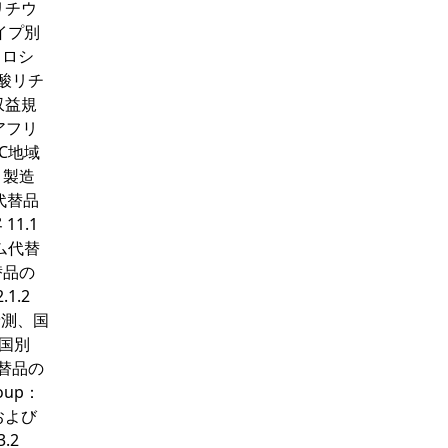
リチウ
イプ別
 ロシ
炭酸リチ
収益規
アフリ
CC地域
 製造
代替品
1.1
ウム代替
替品の
1.2
予測、国
、国別
代替品の
oup：
および
.2