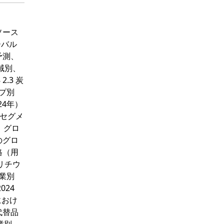
タソース
ーバル
予測、
地域別、
2.3 炭
プ別
24年）
品セグメ
1 グロ
のグロ
格（用
リチウ
業別
024
におけ
代替品