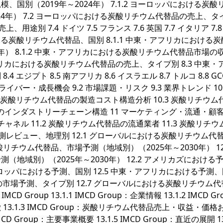
別（2019年～2024年） 7.1.2 ヨーロッパにおける炭酸
24年） 7.2 ヨーロッパにおける炭酸リチウム代替品の売上、タ
別 7.4 ドイツ 7.5 フランス 7.6 英国 7.7 イタリア 7.8
おける炭酸リチウム代替品、国別 8.1.1 中東・アフリカにおける
年） 8.1.2 中東・アフリカにおける炭酸リチウム代替品市場の
・アフリカにおける炭酸リチウム代替品の売上、タイプ別 8.3 中東・
ジプト 8.5 南アフリカ 8.6 イスラエル 8.7 トルコ 8.8 G
イバー・成長機会 9.2 市場課題・リスク 9.3 業界トレンド 10
.2 炭酸リチウム代替品の製造コスト構造分析 10.3 炭酸リチウム
のインダストリーチェーン構造 11 マーケティング・流通・顧客 1
 間接チャネル 11.2 炭酸リチウム代替品の流通業者 11.3 炭酸リチ
測レビュー、地理別 12.1 グローバルにおける炭酸リチウム代
酸リチウム代替品、市場予測（地域別）（2025年～2030年） 12.
地域別）（2025年～2030年） 12.2 アメリカズにおける
4 ヨーロッパにおける予測、国別 12.5 中東・アフリカにおける予測
の市場予測、タイプ別 12.7 グローバルにおける炭酸リチウム
Group 13.1.1 IMCD Group：企業情報 13.1.2 IMCD Gr
.1.3 IMCD Group：炭酸リチウム代替品売上・収益・価格
CD Group：主要事業概要 13.1.5 IMCD Group：直近の展開 13