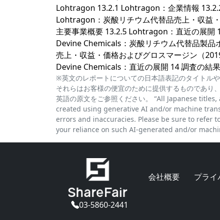
Lohtragon 13.2.1 Lohtragon：企業情報
Lohtragon：炭酸リチウム代替品売上・収益・価格
主要事業概要 13.2.5 Lohtragon：直近の展開 13.3 
Devine Chemicals：炭酸リチウム代替品製品
売上・収益・価格およびグロスマージン（2019年～2024
Devine Chemicals：直近の展開 14 調査の
※英文のレポートについての日本語表記のタイトルや
それらはお客様の便宜のために提供するものであり
英語の原文をご参照ください。 “All Japanese titles, abstra
created using generative AI and/or machine trans
errors and inaccuracies. Please be sure to refer to 
your reliance on such AI-generated and/or machin
会社概要
プライ
03-5860-2441