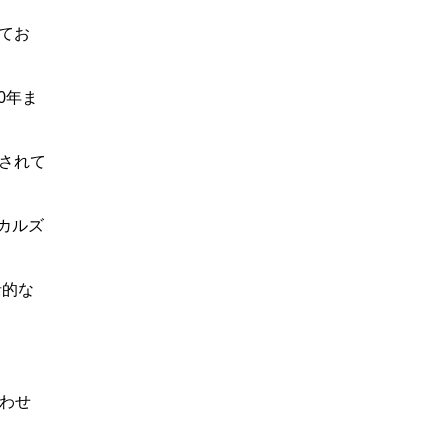
れてお
0年ま
定されて
カルズ
括的な
わせ