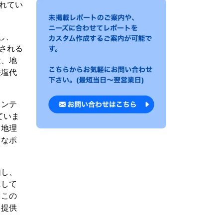
されてい
し、
測される
は、地
酸塩代
メンテ
ていま
、地理
クなポ
価し、
にして
、この
を提供