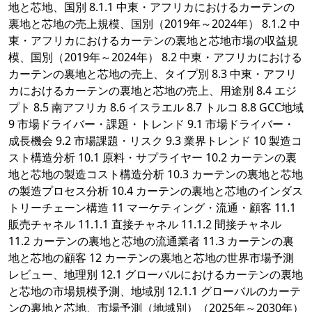
地と芯地、国別 8.1.1 中東・アフリカにおけるカーテンの
裏地と芯地の売上規模、国別（2019年～2024年） 8.1.2 中
東・アフリカにおけるカーテンの裏地と芯地市場の収益規
模、国別（2019年～2024年） 8.2 中東・アフリカにおける
カーテンの裏地と芯地の売上、タイプ別 8.3 中東・アフリ
カにおけるカーテンの裏地と芯地の売上、用途別 8.4 エジ
プト 8.5 南アフリカ 8.6 イスラエル 8.7 トルコ 8.8 GCC地域
9 市場ドライバー・課題・トレンド 9.1 市場ドライバー・
成長機会 9.2 市場課題・リスク 9.3 業界トレンド 10 製造コ
スト構造分析 10.1 原料・サプライヤー 10.2 カーテンの裏
地と芯地の製造コスト構造分析 10.3 カーテンの裏地と芯地
の製造プロセス分析 10.4 カーテンの裏地と芯地のインダス
トリーチェーン構造 11 マーケティング・流通・顧客 11.1
販売チャネル 11.1.1 直接チャネル 11.1.2 間接チャネル
11.2 カーテンの裏地と芯地の流通業者 11.3 カーテンの裏
地と芯地の顧客 12 カーテンの裏地と芯地の世界市場予測
レビュー、地理別 12.1 グローバルにおけるカーテンの裏地
と芯地の市場規模予測、地域別 12.1.1 グローバルのカーテ
ンの裏地と芯地、市場予測（地域別）（2025年～2030年）