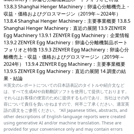
13.8.3 Shanghai Henger Machinery：卵遠心分離機売上・
収益・価格およびグロスマージン（2019年～2024年）
13.8.4 Shanghai Henger Machinery：主要事業概要 13.8.5
Shanghai Henger Machinery：直近の展開 13.9 ZENYER
Egg Machinery 13.9.1 ZENYER Egg Machinery：企業情報
13.9.2 ZENYER Egg Machinery：卵遠心分離機製品ポート
フォリオと特徴 13.9.3 ZENYER Egg Machinery：卵遠心分
離機売上・収益・価格およびグロスマージン（2019年～
2024年） 13.9.4 ZENYER Egg Machinery：主要事業概要
13.9.5 ZENYER Egg Machinery：直近の展開 14 調査の結
果・結論
※英文のレポートについての日本語表記のタイトルや紹介文など
は、すべて生成AIや自動翻訳ソフトを使用して提供しております。
それらはお客様の便宜のために提供するものであり、当社はその内
容について責任を負いかねますので、何卒ご了承ください。適宜英
語の原文をご参照ください。 “All Japanese titles, abstracts, and
other descriptions of English-language reports were created
using generative AI and/or machine translation. These are
provided for your convenience only and may contain errors