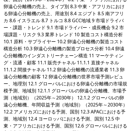
卵遠心分離機の売上、タイプ別 8.3 中東・アフリカにおけ
る卵遠心分離機の売上、用途別 8.4 エジプト 8.5 南アフリ
カ 8.6 イスラエル 8.7 トルコ 8.8 GCC地域 9 市場ドライバ
ー・課題・トレンド 9.1 市場ドライバー・成長機会 9.2 市
場課題・リスク 9.3 業界トレンド 10 製造コスト構造分析
10.1 原料・サプライヤー 10.2 卵遠心分離機の製造コスト
構造分析 10.3 卵遠心分離機の製造プロセス分析 10.4 卵遠
心分離機のインダストリーチェーン構造 11 マーケティン
グ・流通・顧客 11.1 販売チャネル 11.1.1 直接チャネル
11.1.2 間接チャネル 11.2 卵遠心分離機の流通業者 11.3 卵
遠心分離機の顧客 12 卵遠心分離機の世界市場予測レビュ
ー、地理別 12.1 グローバルにおける卵遠心分離機の市場規
模予測、地域別 12.1.1 グローバルの卵遠心分離機、市場予
測（地域別）（2025年～2030年） 12.1.2 グローバルの卵
遠心分離機、年間収益予測（地域別）（2025年～2030年）
12.2 アメリカズにおける予測、国別 12.3 APACにおける予
測、地域別 12.4 ヨーロッパにおける予測、国別 12.5 中
東・アフリカにおける予測、国別 12.6 グローバルにおける