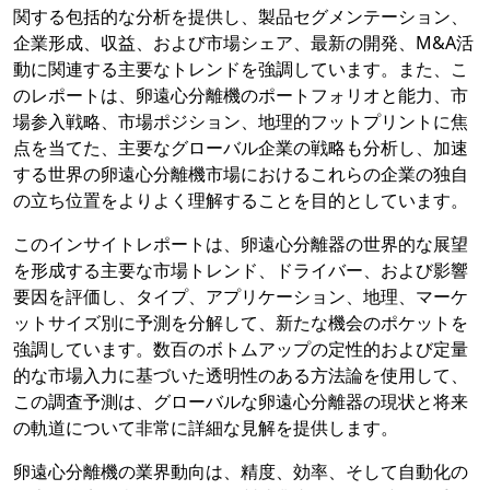
関する包括的な分析を提供し、製品セグメンテーション、
企業形成、収益、および市場シェア、最新の開発、M&A活
動に関連する主要なトレンドを強調しています。また、こ
のレポートは、卵遠心分離機のポートフォリオと能力、市
場参入戦略、市場ポジション、地理的フットプリントに焦
点を当てた、主要なグローバル企業の戦略も分析し、加速
する世界の卵遠心分離機市場におけるこれらの企業の独自
の立ち位置をよりよく理解することを目的としています。
このインサイトレポートは、卵遠心分離器の世界的な展望
を形成する主要な市場トレンド、ドライバー、および影響
要因を評価し、タイプ、アプリケーション、地理、マーケ
ットサイズ別に予測を分解して、新たな機会のポケットを
強調しています。数百のボトムアップの定性的および定量
的な市場入力に基づいた透明性のある方法論を使用して、
この調査予測は、グローバルな卵遠心分離器の現状と将来
の軌道について非常に詳細な見解を提供します。
卵遠心分離機の業界動向は、精度、効率、そして自動化の