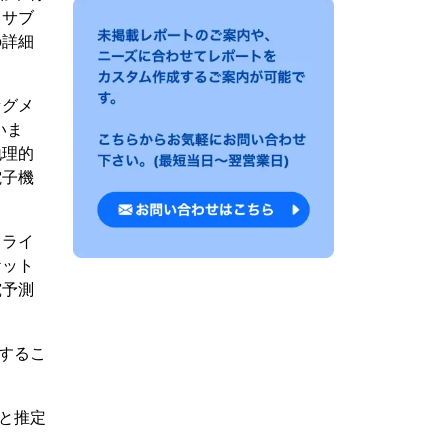
、サブ
の詳細
セグメ
いま
地理的
電子機
ドライ
ケット
究予測
加するこ
ると推定