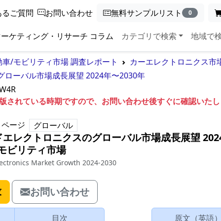
あるご質問
お問い合わせ
無料サンプルリスト
0
マーケティング・リサーチ コラム
カテゴリで検索
地域で
動車/モビリティ市場 調査レポート
カーエレクトロニクス市場
ーバル市場成長展望 2024年〜2030年
5W4R
も出版されている時期ですので、お問い合わせ後すぐに確認いた
ページ
グローバル
エレクトロニクスのグローバル市場成長展望 202
/モビリティ市場
lectronics Market Growth 2024-2030
求
お問い合わせ
目次
原文（英語