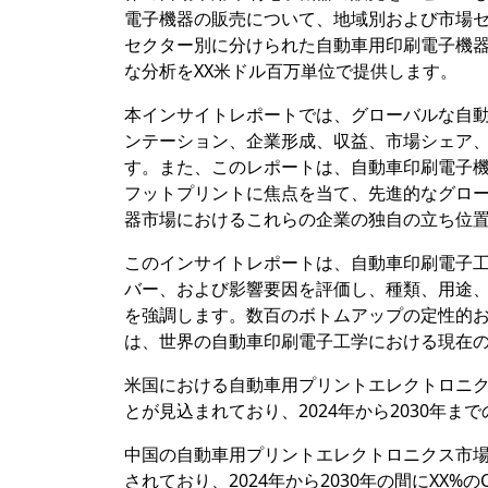
電子機器の販売について、地域別および市場
セクター別に分けられた自動車用印刷電子機
な分析をXX米ドル百万単位で提供します。
本インサイトレポートでは、グローバルな自
ンテーション、企業形成、収益、市場シェア、
す。また、このレポートは、自動車印刷電子
フットプリントに焦点を当て、先進的なグロ
器市場におけるこれらの企業の独自の立ち位
このインサイトレポートは、自動車印刷電子
バー、および影響要因を評価し、種類、用途
を強調します。数百のボトムアップの定性的
は、世界の自動車印刷電子工学における現在
米国における自動車用プリントエレクトロニクス
とが見込まれており、2024年から2030年ま
中国の自動車用プリントエレクトロニクス市場は
されており、2024年から2030年の間にXX%