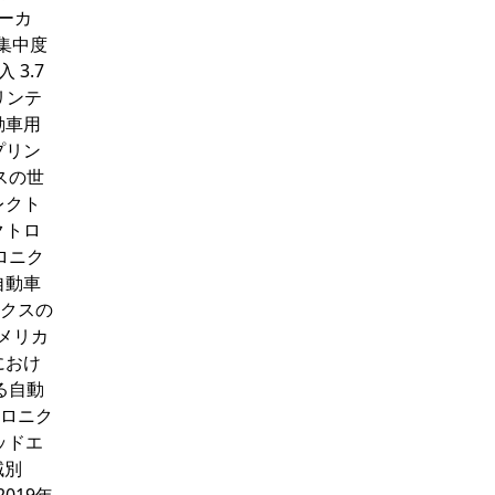
ーカ
場集中度
 3.7
リンテ
動車用
プリン
スの世
レクト
クトロ
ロニク
自動車
ニクスの
アメリカ
におけ
る自動
トロニク
テッドエ
域別