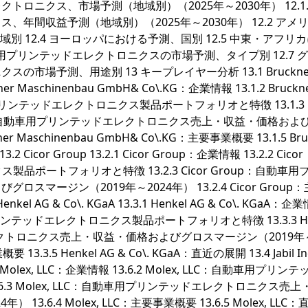
クトロニクス、市場予測（地域別）（2025年～2030年） 12.1.
年間収益予測（地域別）（2025年～2030年） 12.2 アメ
地域別 12.4 ヨーロッパにおける予測、国別 12.5 中東・アフリ
車用プリンテッドエレクトロニクスの市場予測、タイプ別 12.7 
市場予測、用途別 13 キープレイヤー分析 13.1 Bruckne
kner Maschinenbau GmbH& Co\.KG：企業情報 13.1.2 Bruckn
動車用プリンテッドエレクトロニクス製品ポートフォリオと特徴 13.1.3
& Co\.KG：自動車用プリンテッドエレクトロニクス売上・収益・価格およ
r Maschinenbau GmbH& Co\.KG：主要事業概要 13.1.5 Bru
 Cicor Group 13.2.1 Cicor Group：企業情報 13.2.2 Cicor
品ポートフォリオと特徴 13.2.3 Cicor Group：自動車用
ージン（2019年～2024年） 13.2.4 Cicor Group
nkel AG & Co\. KGaA 13.3.1 Henkel AG & Co\. KGaA：企
自動車用プリンテッドエレクトロニクス製品ポートフォリオと特徴 13.3.3 He
ドエレクトロニクス売上・収益・価格およびグロスマージン（2019年～
要 13.3.5 Henkel AG & Co\. KGaA：直近の展開 13.4 Jabil Inc
 13.6.1 Molex, LLC：企業情報 13.6.2 Molex, LLC：自動車用プリン
.3 Molex, LLC：自動車用プリンテッドエレクトロニクス売上
.6.4 Molex, LLC：主要事業概要 13.6.5 Molex, LLC