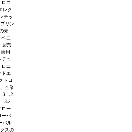
トロニ
ドエレク
リンテッ
車用プリン
の売
レベニ
、販売
 乗用
ンテッ
トロニ
ッドエ
クトロ
タ、企業
.1.2
3.2
グロー
ローバ
ーバル
ニクスの