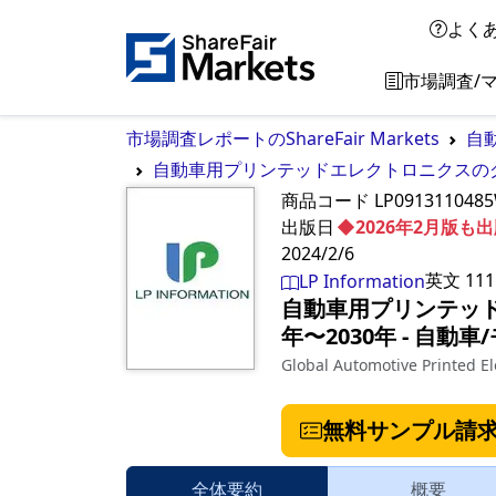
よく
市場調査/
市場調査レポートのShareFair Markets
自
自動車用プリンテッドエレクトロニクスのグロ
商品コード
LP091311048
出版日
◆2026年2月版
2024/2/6
英文
111
LP Information
自動車用プリンテッド
年〜2030年
‐
自動車
Global Automotive Printed E
無料サンプル請
全体要約
概要