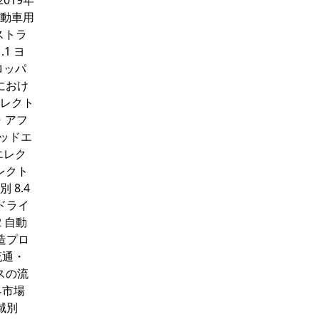
019年
自動車用
ーストラ
1 ヨ
ロッパ
におけ
エレクト
東・アフ
テッドエ
エレク
レクト
8.4
場ドライ
2 自動
造プロ
流通・
クスの流
界市場
域別