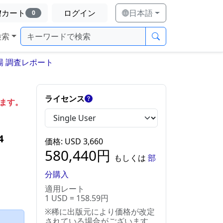
カート
ログイン
日本語
0
検索
 調査レポート
ライセンス
します。
4
価格
: USD
3,660
580,440
円
もしくは
部
分購入
適用レート
1 USD = 158.59円
※稀に出版元により価格が改定
）
されている場合がございます。