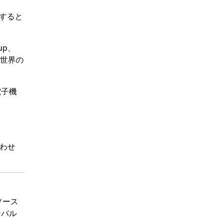
加すると
up、
には世界の
電子機
わせ
タソース
ーバル