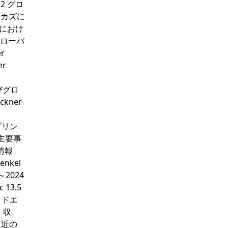
2 グロ
リカズに
カにおけ
グローバ
r
er
びグロ
ckner
プリン
：主要事
業情報
nkel
2024
 13.5
テッドエ
・収
：直近の