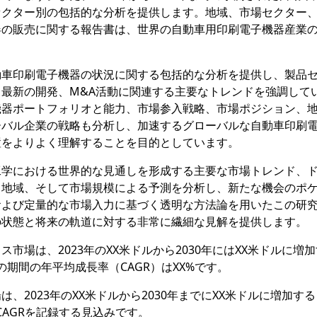
セクター別の包括的な分析を提供します。地域、市場セクター
器の販売に関する報告書は、世界の自動車用印刷電子機器産業
動車印刷電子機器の状況に関する包括的な分析を提供し、製品
最新の開発、M&A活動に関連する主要なトレンドを強調して
機器ポートフォリオと能力、市場参入戦略、市場ポジション、
ーバル企業の戦略も分析し、加速するグローバルな自動車印刷
置をよりよく理解することを目的としています。
工学における世界的な見通しを形成する主要な市場トレンド、
、地域、そして市場規模による予測を分析し、新たな機会のポ
および定量的な市場入力に基づく透明な方法論を用いたこの研
の状態と将来の軌道に対する非常に繊細な見解を提供します。
市場は、2023年のXX米ドルから2030年にはXX米ドルに増
での期間の年平均成長率（CAGR）はXX%です。
、2023年のXX米ドルから2030年までにXX米ドルに増加す
のCAGRを記録する見込みです。