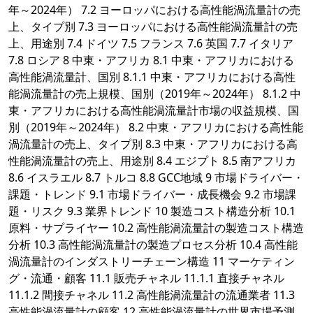
年～2024年） 7.2 ヨーロッパにおける高性能渦流量計の売
上、タイプ別 7.3 ヨーロッパにおける高性能渦流量計の売
上、用途別 7.4 ドイツ 7.5 フランス 7.6 英国 7.7 イタリア
7.8 ロシア 8 中東・アフリカ 8.1 中東・アフリカにおける
高性能渦流量計、国別 8.1.1 中東・アフリカにおける高性
能渦流量計の売上規模、国別（2019年～2024年） 8.1.2 中
東・アフリカにおける高性能渦流量計市場の収益規模、国
別（2019年～2024年） 8.2 中東・アフリカにおける高性能
渦流量計の売上、タイプ別 8.3 中東・アフリカにおける高
性能渦流量計の売上、用途別 8.4 エジプト 8.5 南アフリカ
8.6 イスラエル 8.7 トルコ 8.8 GCC地域 9 市場ドライバー・
課題・トレンド 9.1 市場ドライバー・成長機会 9.2 市場課
題・リスク 9.3 業界トレンド 10 製造コスト構造分析 10.1
原料・サプライヤー 10.2 高性能渦流量計の製造コスト構造
分析 10.3 高性能渦流量計の製造プロセス分析 10.4 高性能
渦流量計のインダストリーチェーン構造 11 マーケティン
グ・流通・顧客 11.1 販売チャネル 11.1.1 直接チャネル
11.1.2 間接チャネル 11.2 高性能渦流量計の流通業者 11.3
高性能渦流量計の顧客 12 高性能渦流量計の世界市場予測