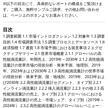
※以下の目次にて、具体的なレポートの構成をご覧頂けま
す。ご購入、無料サンプルご請求、その他お問い合わせ
は、ページ上のボタンよりお進みください。
目次
1 調査範囲 1.1 市場イントロダクション 1.2 対象年 1.3 調査
目的 1.4 市場調査手法 1.5 調査プロセスとデータソース 1.6
経済指標 1.7 通貨 1.8 市場予測における留意事項 2 エグゼ
クティブサマリー 2.1 世界市場概要 2.1.1 グローバルの高
性能渦流量計、年間売上、2019年～2030年 2.1.2 高性能渦
流量計の世界市場の現状分析・将来予測、地理別、2019
年、2023年および2030年 2.1.3 高性能渦流量計の世界市場
の現状分析・将来予測、国・地域別、2019年、2023年およ
び2030年 2.2 高性能渦流量計セグメント、タイプ別 2.2.1
インライン渦流量計 2.2.2 挿入渦流量計 2.2.3 その他 2.3 高
性能渦流量計の売上、タイプ別 2.3.1 グローバルにおける
高性能渦流量計の売上・市場シェア、タイプ別（2019年～
2024年） 2.3.2 高性能渦流量計のグローバルレベニュー・