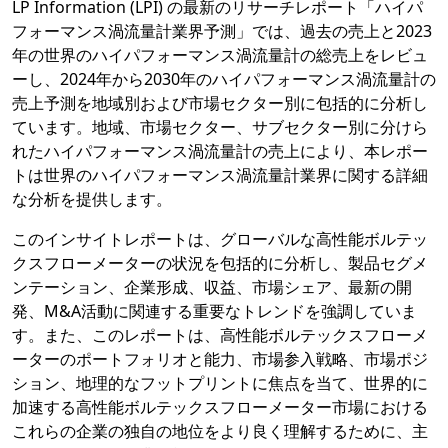
LP Information (LPI) の最新のリサーチレポート「ハイパ
フォーマンス渦流量計業界予測」では、過去の売上と2023
年の世界のハイパフォーマンス渦流量計の総売上をレビュ
ーし、2024年から2030年のハイパフォーマンス渦流量計の
売上予測を地域別および市場セクター別に包括的に分析し
ています。地域、市場セクター、サブセクター別に分けら
れたハイパフォーマンス渦流量計の売上により、本レポー
トは世界のハイパフォーマンス渦流量計業界に関する詳細
な分析を提供します。
このインサイトレポートは、グローバルな高性能ボルテッ
クスフローメーターの状況を包括的に分析し、製品セグメ
ンテーション、企業形成、収益、市場シェア、最新の開
発、M&A活動に関連する重要なトレンドを強調していま
す。また、このレポートは、高性能ボルテックスフローメ
ーターのポートフォリオと能力、市場参入戦略、市場ポジ
ション、地理的なフットプリントに焦点を当て、世界的に
加速する高性能ボルテックスフローメーター市場における
これらの企業の独自の地位をより良く理解するために、主