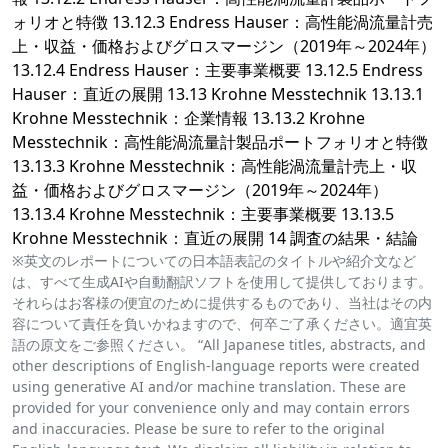
ォリオと特徴 13.12.3 Endress Hauser：高性能渦流量計売
上・収益・価格およびグロスマージン（2019年～2024年）
13.12.4 Endress Hauser：主要事業概要 13.12.5 Endress
Hauser：直近の展開 13.13 Krohne Messtechnik 13.13.1
Krohne Messtechnik：企業情報 13.13.2 Krohne
Messtechnik：高性能渦流量計製品ポートフォリオと特徴
13.13.3 Krohne Messtechnik：高性能渦流量計売上・収
益・価格およびグロスマージン（2019年～2024年）
13.13.4 Krohne Messtechnik：主要事業概要 13.13.5
Krohne Messtechnik：直近の展開 14 調査の結果・結論
※英文のレポートについての日本語表記のタイトルや紹介文など
は、すべて生成AIや自動翻訳ソフトを使用して提供しております。
それらはお客様の便宜のために提供するものであり、当社はその内
容について責任を負いかねますので、何卒ご了承ください。適宜英
語の原文をご参照ください。 “All Japanese titles, abstracts, and
other descriptions of English-language reports were created
using generative AI and/or machine translation. These are
provided for your convenience only and may contain errors
and inaccuracies. Please be sure to refer to the original