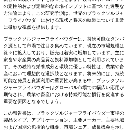
の定性的および定量的な市場インプットに基づいた透明な
方法論により、この研究予測は、世界のブラックソルジャ
ーフライパウダーにおける現状と将来の軌道について非常
に微妙な視点を提供します。
ブラックソルジャーフライパウダーは、持続可能なタンパ
ク源として市場で注目を集めています。現在の市場規模は
徐々に拡大しており、販売は着実に増加しています。主に
家畜や水産業の高品質な飼料添加物として利用されていま
す。その独特な栄養成分と環境に優しい特性は、農業や畜
産において理想的な選択肢となります。将来的には、持続
可能な発展と資源利用の重要性が高まる中、ブラックソル
ジャーフライパウダーはグローバル市場での幅広い応用が
期待され、農業や畜産における持続可能な慣行を促進する
重要な要因となるでしょう。
この報告書は、ブラックソルジャーフライパウダー市場の
製品タイプ、アプリケーション、主要メーカー、主要地域
および国別の包括的な概要、市場シェア、成長機会を示し