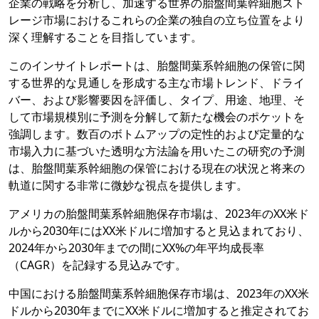
企業の戦略を分析し、加速する世界の胎盤間葉幹細胞スト
レージ市場におけるこれらの企業の独自の立ち位置をより
深く理解することを目指しています。
このインサイトレポートは、胎盤間葉系幹細胞の保管に関
する世界的な見通しを形成する主な市場トレンド、ドライ
バー、および影響要因を評価し、タイプ、用途、地理、そ
して市場規模別に予測を分解して新たな機会のポケットを
強調します。数百のボトムアップの定性的および定量的な
市場入力に基づいた透明な方法論を用いたこの研究の予測
は、胎盤間葉系幹細胞の保管における現在の状況と将来の
軌道に関する非常に微妙な視点を提供します。
アメリカの胎盤間葉系幹細胞保存市場は、2023年のXX米ド
ルから2030年にはXX米ドルに増加すると見込まれており、
2024年から2030年までの間にXX%の年平均成長率
（CAGR）を記録する見込みです。
中国における胎盤間葉系幹細胞保存市場は、2023年のXX米
ドルから2030年までにXX米ドルに増加すると推定されてお