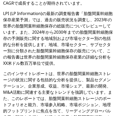
CAGRで成長することが期待されています。
LPI (LP Information)の最新の調査報告書「胎盤間葉幹細胞
保存産業予測」では、過去の販売状況を調査し、2023年の
世界の胎盤間葉幹細胞保存の総販売についてレビューして
います。また、2024年から2030年までの胎盤間葉幹細胞保
存の予測販売に関する地域別および市場セクター別の包括
的な分析を提供します。地域、市場セクター、サブセクタ
ー別に分類された胎盤間葉幹細胞保存の販売について、こ
の報告書は世界の胎盤間葉幹細胞保存産業の詳細な分析を
XX米ドル数百万単位で提供。
このインサイトレポートは、世界の胎盤間葉幹細胞ストレ
ージの状況に関する包括的な分析を提供し、製品セグメン
テーション、企業形成、収益、市場シェア、最新の開発、
M&A活動に関連する主要なトレンドを強調しています。ま
た、このレポートでは、胎盤間葉幹細胞ストレージのポー
トフォリオと能力、市場参入戦略、市場ポジション、地理
的フットプリントに焦点を当て、リーディンググローバル