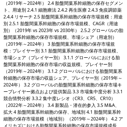
（2019年～2024年） 2.4 胎盤間葉系幹細胞の保存セグメン
ト、用途別 2.4.1 細胞療法 2.4.2 再生医療 2.4.3 免疫調節薬
2.4.4 リサーチ 2.5 胎盤間葉系幹細胞の保存市場規模：用途
別 2.5.1 胎盤間葉系幹細胞の保存市場規模、CAGR（用途
別）（2019年 vs 2023年 vs 2030年） 2.5.2 グローバルの胎
盤間葉系幹細胞の保存市場規模、市場シェア（用途別）
（2019年～2024年） 3 胎盤間葉系幹細胞の保存市場規
模：プレイヤー別 3.1 胎盤間葉系幹細胞の保存市場規模、
市場シェア（プレイヤー別） 3.1.1 グローバルにおける胎
盤間葉系幹細胞の保存市場の収益規模、プレイヤー別
（2019年～2024年） 3.1.2 グローバルにおける胎盤間葉系
幹細胞の保存市場の収益シェア、プレイヤー別（2019年～
2024年） 3.2 グローバルの胎盤間葉系幹細胞の保存市場キ
ープレイヤー拠点および提供製品 3.3 市場集中度分析 3.3.1
競合情勢分析 3.3.2 集中度レシオ（CR3、CR5、CR10）
（2022年～2024年） 3.4 新製品・潜在的参入 3.5 M&A、
拡大 4 胎盤間葉系幹細胞の保存、地域別 4.1 胎盤間葉系幹
細胞の保存市場規模（地域別）（2019年～2024年） 4.2 ア
メリカズにおける胎盤間葉系幹細胞の保存市場規模成長