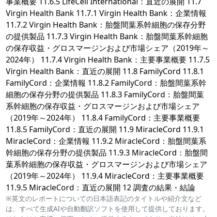
事業概要 11.6.5 LifeCell International：直近の展開 11.7
Virgin Health Bank 11.7.1 Virgin Health Bank：企業情報
11.7.2 Virgin Health Bank：胎盤間葉系幹細胞の保存分野
の提供製品 11.7.3 Virgin Health Bank：胎盤間葉系幹細胞
の保存収益・グロスマージンおよび市場シェア（2019年～
2024年） 11.7.4 Virgin Health Bank：主要事業概要 11.7.5
Virgin Health Bank：直近の展開 11.8 FamilyCord 11.8.1
FamilyCord：企業情報 11.8.2 FamilyCord：胎盤間葉系幹
細胞の保存分野の提供製品 11.8.3 FamilyCord：胎盤間葉
系幹細胞の保存収益・グロスマージンおよび市場シェア
（2019年～2024年） 11.8.4 FamilyCord：主要事業概要
11.8.5 FamilyCord：直近の展開 11.9 MiracleCord 11.9.1
MiracleCord：企業情報 11.9.2 MiracleCord：胎盤間葉系
幹細胞の保存分野の提供製品 11.9.3 MiracleCord：胎盤間
葉系幹細胞の保存収益・グロスマージンおよび市場シェア
（2019年～2024年） 11.9.4 MiracleCord：主要事業概要
11.9.5 MiracleCord：直近の展開 12 調査の結果・結論
※英文のレポートについての日本語表記のタイトルや紹介文など
は、すべて生成AIや自動翻訳ソフトを使用して提供しております。