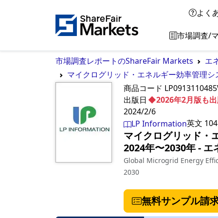
よく
市場調査/
市場調査レポートのShareFair Markets
エ
マイクログリッド・エネルギー効率管理システ
商品コード
LP091311048
出版日
◆2026年2月版
2024/2/6
英文
104
LP Information
マイクログリッド・
2024年〜2030年
‐
エ
Global Microgrid Energy Eff
2030
無料サンプル請