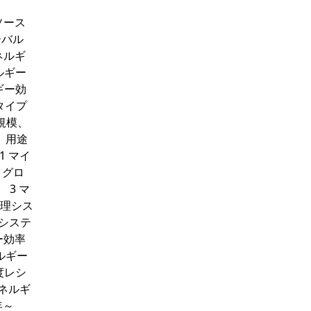
タソース
ーバル
ネルギ
ネルギー
ギー効
タイプ
場規模、
、用途
1 マイ
 グロ
3 マ
管理シス
理システ
ー効率
ルギー
度レシ
エネルギ
年～