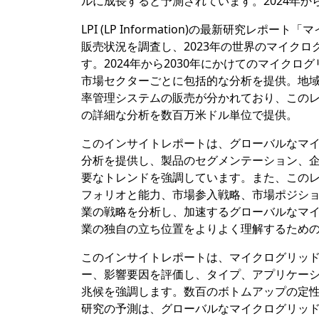
ルに成長すると予測されています。2024年から
LPI (LP Information)の最新研究
販売状況を調査し、2023年の世界のマイク
す。2024年から2030年にかけてのマイク
市場セクターごとに包括的な分析を提供。地
率管理システムの販売が分かれており、この
の詳細な分析を数百万米ドル単位で提供。
このインサイトレポートは、グローバルなマ
分析を提供し、製品のセグメンテーション、企
要なトレンドを強調しています。また、この
フォリオと能力、市場参入戦略、市場ポジシ
業の戦略を分析し、加速するグローバルなマ
業の独自の立ち位置をよりよく理解するため
このインサイトレポートは、マイクログリッ
ー、影響要因を評価し、タイプ、アプリケー
兆候を強調します。数百のボトムアップの定
研究の予測は、グローバルなマイクログリッ