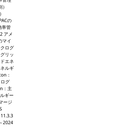
率管理
別）
別）
PACの
効率管
2 アメ
のマイ
イクログ
ログリッ
ッドエネ
エネルギ
ton：
クログ
on：主
エネルギー
スマージ
S
.3.3
2024