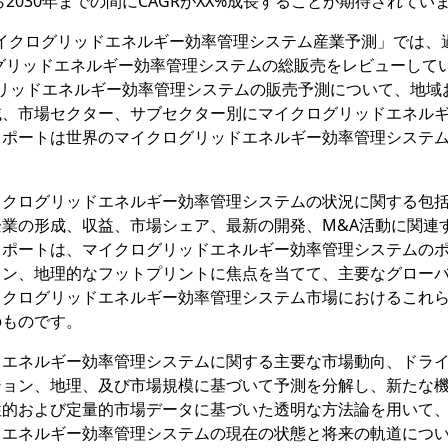
2030年までの間にCAGRがXX%成長することが期待されてい
レポート「マイクログリッドエネルギー効率管理システム産業予測」では
ログリッドエネルギー効率管理システムの総販売をレビューして
ログリッドエネルギー効率管理システムの販売予測について、地域
域、市場セクター、サブセクター別にマイクログリッドエネル
レポートは世界のマイクログリッドエネルギー効率管理システ
イクログリッドエネルギー効率管理システムの状況に関する包
業の形成、収益、市場シェア、最新の開発、M&A活動に関連
レポートは、マイクログリッドエネルギー効率管理システムの
ョン、地理的なフットプリントに焦点を当てて、主要なグロー
イクログリッドエネルギー効率管理システム市場におけるこれ
のものです。
ドエネルギー効率管理システムに関する主要な市場動向、ドラ
ション、地理、及び市場規模に基づいて予測を分解し、新たな
性的および定量的市場データに基づいた透明な方法論を用いて
ドエネルギー効率管理システムの現在の状態と将来の軌道につ