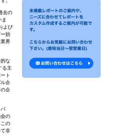
ます。
、過去の
いま
および
ギー効
ム業界
括的な
する主
ポート
バル企
らの企
イバ
機会の
、この
いて非