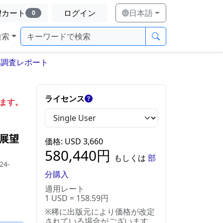
カート
ログイン
日本語
0
検索
 調査レポート
ライセンス
します。
展望
価格
: USD
3,660
580,440
円
もしくは
部
24-
分購入
適用レート
1 USD = 158.59円
※稀に出版元により価格が改定
されている場合がございます。