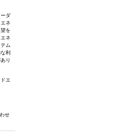
ローダ
。エネ
展望を
はエネ
ステム
的な利
があり
ッドエ
わせ