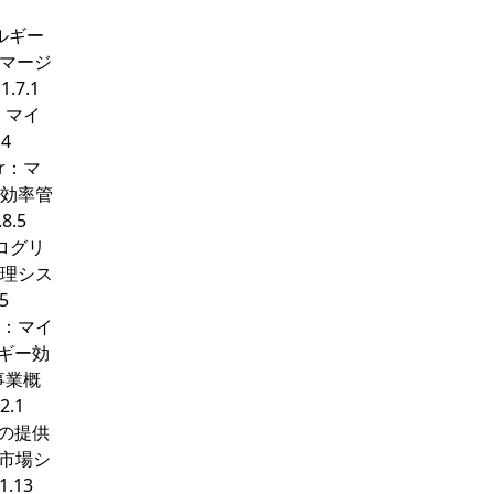
エネルギー
スマージ
.7.1
a：マイ
4
er：マ
ー効率管
.5
イクログリ
管理シス
5
rgy：マイ
ルギー効
要事業概
2.1
分野の提供
び市場シ
1.13