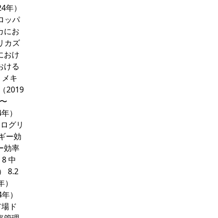
24年）
ーロッパ
カにお
リカズ
におけ
おける
 メキ
2019
年〜
4年）
イクログリ
ルギー効
ー効率
8 中
8.2
年）
4年）
 市場ド