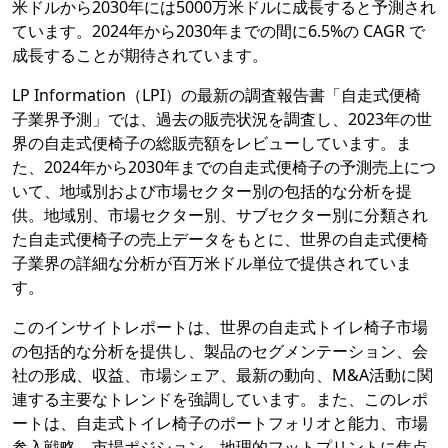
米ドルから2030年には5000万米ドルに成長すると予測され
ています。2024年から2030年までの間に6.5%の CAGR で
成長することが期待されています。
LP Information（LPI）の最新の調査報告書「自走式便椅
子業界予測」では、過去の販売状況を調査し、2023年の世
界の自走式便椅子の総販売額をレビューしています。ま
た、2024年から2030年までの自走式便椅子の予測売上につ
いて、地域別および市場セクター別の包括的な分析を提
供。地域別、市場セクター別、サブセクター別に分類され
た自走式便椅子の売上データをもとに、世界の自走式便椅
子業界の詳細な分析が百万米ドル単位で提供されていま
す。
このインサイトレポートは、世界の自走式トイレ椅子市場
の包括的な分析を提供し、製品のセグメンテーション、会
社の形成、収益、市場シェア、最新の動向、M&A活動に関
連する主要なトレンドを強調しています。また、このレポ
ートは、自走式トイレ椅子のポートフォリオと能力、市場
参入戦略、市場ポジション、地理的フットプリントに焦点