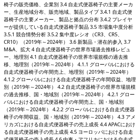
椅子の販売価格、企業別 3.4 自走式便器椅子の主要メーカ
ー、生産地域分布、販売地域、製品タイプ 3.4.1 自走式便
器椅子の主要メーカー、製品と拠点の分布 3.4.2 プレイヤ
ーが提供している自走式便器椅子製品 3.5 市場集中度分析
3.5.1 競合情勢分析 3.5.2 集中度レシオ（CR3、CR5、
CR10）（2019年～2024年） 3.6 新製品・潜在的参入 3.7
M&A、拡大 4 自走式便器椅子の世界市場過去推移レビュ
ー、地理別 4.1 自走式便器椅子の世界市場規模の過去推
移、地理別（2019年～2024年） 4.1.1 グローバルにおける
自走式便器椅子の年間売上、地理別（2019年～2024年）
4.1.2 グローバルにおける自走式便器椅子の年間収益、地理
別（2019年～2024年） 4.2 自走式便器椅子の世界市場規模
の過去推移、国・地域別（2019年～2024年） 4.2.1 グロー
バルにおける自走式便器椅子の年間売上、国・地域別
（2019年～2024年） 4.2.2 グローバルにおける自走式便器
椅子の年間収益、国・地域別（2019年～2024年） 4.3 アメ
リカズにおける自走式便器椅子の売上成長 4.4 APACにおけ
る自走式便器椅子の売上成長 4.5 ヨーロッパにおける自走
式便器椅子の売上成長 4.6 中東・アフリカにおける自走式