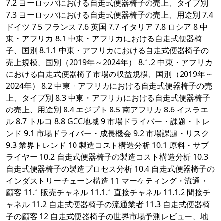
7.2 ヨーロッパにおける自走式便器椅子の売上、タイプ別
7.3 ヨーロッパにおける自走式便器椅子の売上、用途別 7.4
ドイツ 7.5 フランス 7.6 英国 7.7 イタリア 7.8 ロシア 8 中
東・アフリカ 8.1 中東・アフリカにおける自走式便器椅
子、国別 8.1.1 中東・アフリカにおける自走式便器椅子の
売上規模、国別（2019年～2024年） 8.1.2 中東・アフリカ
における自走式便器椅子市場の収益規模、国別（2019年～
2024年） 8.2 中東・アフリカにおける自走式便器椅子の売
上、タイプ別 8.3 中東・アフリカにおける自走式便器椅子
の売上、用途別 8.4 エジプト 8.5 南アフリカ 8.6 イスラエ
ル 8.7 トルコ 8.8 GCC地域 9 市場ドライバー・課題・トレ
ンド 9.1 市場ドライバー・成長機会 9.2 市場課題・リスク
9.3 業界トレンド 10 製造コスト構造分析 10.1 原料・サプ
ライヤー 10.2 自走式便器椅子の製造コスト構造分析 10.3
自走式便器椅子の製造プロセス分析 10.4 自走式便器椅子の
インダストリーチェーン構造 11 マーケティング・流通・
顧客 11.1 販売チャネル 11.1.1 直接チャネル 11.1.2 間接チ
ャネル 11.2 自走式便器椅子の流通業者 11.3 自走式便器椅
子の顧客 12 自走式便器椅子の世界市場予測レビュー、地