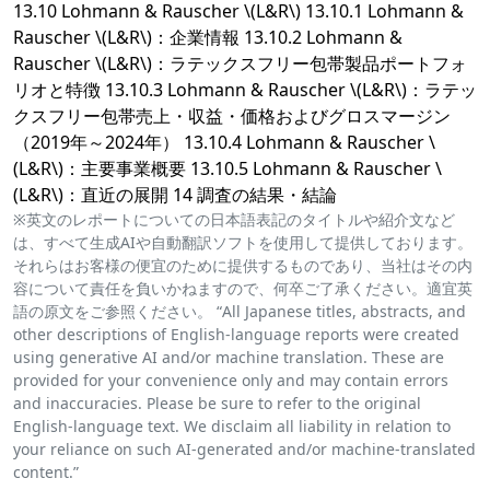
13.10 Lohmann & Rauscher \(L&R\) 13.10.1 Lohmann &
Rauscher \(L&R\)：企業情報 13.10.2 Lohmann &
Rauscher \(L&R\)：ラテックスフリー包帯製品ポートフォ
リオと特徴 13.10.3 Lohmann & Rauscher \(L&R\)：ラテッ
クスフリー包帯売上・収益・価格およびグロスマージン
（2019年～2024年） 13.10.4 Lohmann & Rauscher \
(L&R\)：主要事業概要 13.10.5 Lohmann & Rauscher \
(L&R\)：直近の展開 14 調査の結果・結論
※英文のレポートについての日本語表記のタイトルや紹介文など
は、すべて生成AIや自動翻訳ソフトを使用して提供しております。
それらはお客様の便宜のために提供するものであり、当社はその内
容について責任を負いかねますので、何卒ご了承ください。適宜英
語の原文をご参照ください。 “All Japanese titles, abstracts, and
other descriptions of English-language reports were created
using generative AI and/or machine translation. These are
provided for your convenience only and may contain errors
and inaccuracies. Please be sure to refer to the original
English-language text. We disclaim all liability in relation to
your reliance on such AI-generated and/or machine-translated
content.”