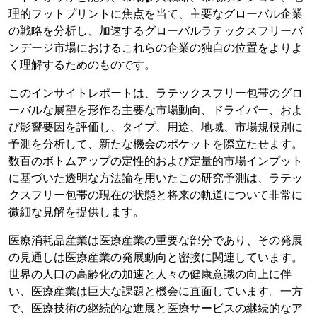
理的フットプリントに焦点を当て、主要なグローバル企業
の戦略を分析し、加速するグローバルラテックスフリーバ
ンデージ市場におけるこれらの企業の独自の位置をよりよ
く理解するためのものです。
このインサイトレポートは、ラテックスフリー包帯のグロ
ーバルな展望を形作る主要な市場動向、ドライバー、およ
び影響要因を評価し、タイプ、用途、地域、市場規模別に
予測を分析して、新たな機会のポケットを際立たせます。
数百のボトムアップの定性的および定量的市場インプット
に基づいた透明な方法論を用いたこの研究予測は、ラテッ
クスフリー包帯の現在の状態と将来の軌道について非常に
微細な見解を提供します。
医療消耗品産業は医療産業の重要な部分であり、その発展
の見通しは医療産業の発展動向と密接に関連しています。
世界の人口の高齢化の加速と人々の健康意識の向上に伴
い、医療産業は巨大な課題と機会に直面しています。一方
で、医療技術の継続的な進展と医療サービスの継続的なア