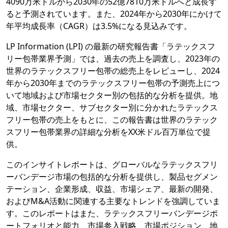
4090万米ドルから2030年の52億7810万米ドルへと成長す
ると予測されています。また、2024年から2030年にかけて
年平均成長率（CAGR）は3.5%になる見込みです。
LP Information (LPI) の最新の研究報告書「ラテックスフ
リー包帯業界予測」では、過去の売上を調査し、2023年の
世界のラテックスフリー包帯の総売上をレビューし、2024
年から2030年までのラテックスフリー包帯の予測売上につ
いて地域および市場セクター別の包括的な分析を提供。地
域、市場セクター、サブセクター別に分かれたラテックス
フリー包帯の売上をもとに、この報告書は世界のラテック
スフリー包帯業界の詳細な分析をXX米ドル百万単位で提
供。
このインサイトレポートは、グローバルなラテックスフリ
ーバンデージ市場の包括的な分析を提供し、製品セグメン
テーション、企業形成、収益、市場シェア、最新の開発、
およびM&A活動に関連する主要なトレンドを強調していま
す。このレポートはまた、ラテックスフリーバンデージポ
ートフォリオと能力、市場参入戦略、市場ポジション、地