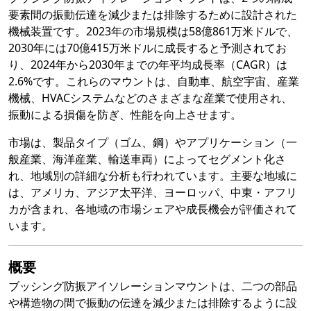
要素間の振動伝達を減少または排除するために設計された
機械装置です。2023年の市場規模は58億861万米ドルで、
2030年には70億415万米ドルに成長すると予測されてお
り、2024年から2030年までの年平均成長率（CAGR）は
2.6%です。これらのマウントは、自動車、航空宇宙、産業
機械、HVACシステムなどのさまざまな産業で使用され、
振動による損傷を防ぎ、性能を向上させます。
市場は、製品タイプ（ゴム、鋼）やアプリケーション（一
般産業、海洋産業、輸送車両）によってセグメント化さ
れ、地域別の詳細な分析も行われています。主要な地域に
は、アメリカ、アジア太平洋、ヨーロッパ、中東・アフリ
カが含まれ、各地域の市場シェアや成長機会が評価されて
います。
概要
ブッシング防振アイソレーションマウントは、二つの部品
や構造物の間で振動の伝達を減少または排除するように設