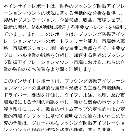
本インサイトレポートは、世界のブッシング防振アイソレ
ーションマウントの状況に関する包括的な分析を提供し、
製品セグメンテーション、企業形成、収益、市場シェア、
最新の開発、M&A活動に関連する重要なトレンドを強調し
ています。また、このレポートは、ブッシング防振アイソ
レーションマウントのポートフォリオと能力、市場参入戦
略、市場ポジション、地理的な展開に焦点を当て、主要な
グローバル企業の戦略を分析し、加速する世界のブッシン
グ防振アイソレーションマウント市場におけるこれらの企
業の独自の立ち位置をより深く理解します。
このインサイトレポートは、ブッシング防振アイソレーシ
ョンマウントの世界的な展望を形成する主要な市場動向、
ドライバー、要因を評価し、タイプ、用途、地理、及び市
場規模による予測の内訳を示し、新たな機会のポケットを
浮き彫りにします。数百のボトムアップの定性的および定
量的市場インプットに基づく透明な方法論を用いたこの研
究の予測は、グローバルなブッシング防振アイソレーショ
ンマウントの現在の状態と将来の軌道に関する非常にニュ