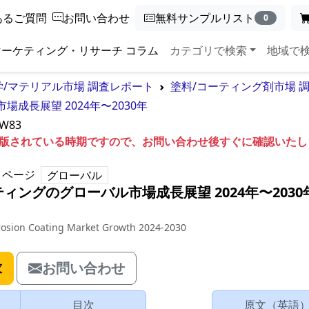
あるご質問
お問い合わせ
無料サンプルリスト
0
マーケティング・リサーチ コラム
カテゴリで検索
地域で
学/マテリアル市場 調査レポート
塗料/コーティング剤市場 
成長展望 2024年〜2030年
5W83
も出版されている時期ですので、お問い合わせ後すぐに確認いた
ページ
グローバル
ィングのグローバル市場成長展望 2024年〜2030
rosion Coating Market Growth 2024-2030
求
お問い合わせ
目次
原文（英語