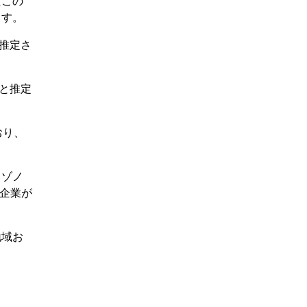
たこの
ます。
と推定さ
ると推定
おり、
クゾノ
大企業が
地域お