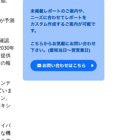
樹脂、
とが予測
を確認
030年
を提供
この報
メンテ
ていま
ョン、
ポキシ
ライバ
たな機