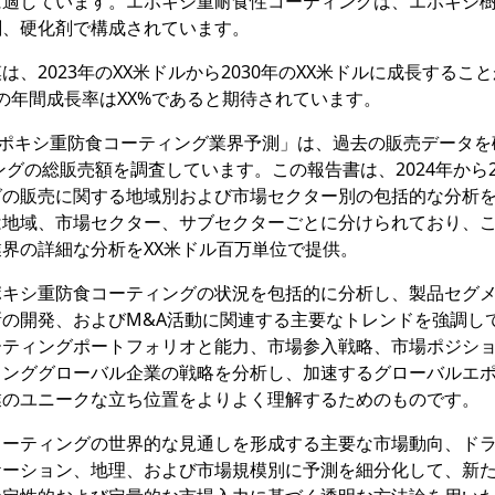
に適しています。エポキシ重耐食性コーティングは、エポキシ
剤、硬化剤で構成されています。
、2023年のXX米ドルから2030年のXX米ドルに成長するこ
での年間成長率はXX%であると期待されています。
研究報告書「エポキシ重防食コーティング業界予測」は、過去の販売データ
ングの総販売額を調査しています。この報告書は、2024年から2
グの販売に関する地域別および市場セクター別の包括的な分析
は地域、市場セクター、サブセクターごとに分けられており、
界の詳細な分析をXX米ドル百万単位で提供。
ポキシ重防食コーティングの状況を包括的に分析し、製品セグ
の開発、およびM&A活動に関連する主要なトレンドを強調し
ーティングポートフォリオと能力、市場参入戦略、市場ポジシ
ィンググローバル企業の戦略を分析し、加速するグローバルエ
業のユニークな立ち位置をよりよく理解するためのものです。
コーティングの世界的な見通しを形成する主要な市場動向、ド
ケーション、地理、および市場規模別に予測を細分化して、新