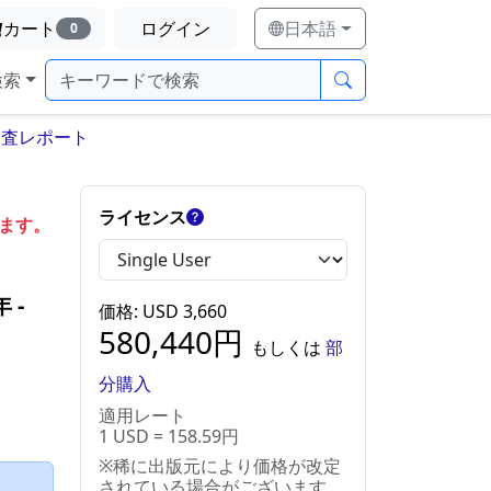
カート
ログイン
日本語
0
検索
調査レポート
ライセンス
します。
年
‐
価格
: USD
3,660
580,440
円
もしくは
部
分購入
適用レート
1 USD = 158.59円
※稀に出版元により価格が改定
）
されている場合がございます。