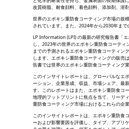
と化学的耐食性を持ち、金属表面の長期保護
改質樹脂、耐食顔料、着色顔料、添加剤、溶
世界のエポキシ重防食コーティング市場の規模は
されています。また、2024年から2030年ま
LP Information (LPI) の最新の
し、2023年の世界のエポキシ重防食コーティ
までの予測されるエポキシ重防食コーティン
します。エポキシ重防食コーティングの販売
告書では世界のエポキシ重防食コーティング業
このインサイトレポートは、グローバルなエ
ーション、企業形成、収益、市場シェア、最新
す。このレポートはまた、エポキシ重防食コ
地理的フットプリントに焦点を当て、リーデ
重防食コーティング市場におけるこれらの企
このインサイトレポートは、エポキシ重防食
ーおよび影響要因を評価し、タイプ、アプリ