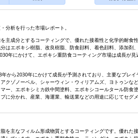
査・分析を行った市場レポート。
脂を主成分とするコーティングで、優れた接着性と化学的耐食
成分はエポキシ樹脂、改良樹脂、防食顔料、着色顔料、添加剤
2030年にかけて、エポキシ重防食コーティング市場は成長が見
3年から2030年にかけて成長が予測されており、主要なプレイ
、アクゾノーベル、シャーウィン・ウィリアムズ、ヨトゥンな
イマー、エポキシミカ鉄中間塗料、エポキシコールタール防食
イプに分かれ、産業、海運業、輸送業などの用途に応じてセグ
樹脂を主なフィルム形成物質とするコーティングです。優れた