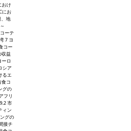
におけ
ACにお
模、地
年～
食コーテ
湾 7 ヨ
防食コー
の収益
ヨーロ
 ロシア
けるエ
防食コ
ングの
南アフリ
.2 市
ーティン
ィングの
 間接チ