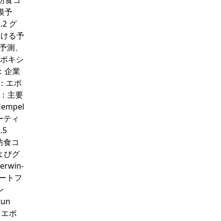
重防食コ
模予
2 グ
おける予
る予測、
エポキシ
s：企業
s：エポ
s：主要
Hempel
ーティ
.5
重防食コ
よびグ
rwin-
品ポートフ
ン
tun
：エポ