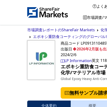
よく
市場調査/
市場調査レポートのShareFair Markets
化
エポキシ重防食コーティングのグローバル市場
商品コード
LP091311048
出版日
◆2026年2月版
2024/2/6
英文
118
LP Information
エポキシ重防食コーテ
化学/マテリアル市場
Global Epoxy Heavy Anti-Cor
無料サンプル請
全体要約
概要