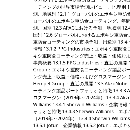
ャネル 11.2 エポキシ重防食コーティングの流
ーティングの世界市場予測レビュー、地理別 1
測、地域別 12.1.1 グローバルのエポキシ重防食
ローバルのエポキシ重防食コーティング、年間収益
測、国別 12.3 APACにおける予測、地域別 
国別 12.6 グローバルにおけるエポキシ重防
重防食コーティングの市場予測、用途別 13 キープレイヤー分
情報 13.1.2 PPG Industries：エポキシ重
キシ重防食コーティング売上・収益・価格およびグロスマ
事業概要 13.1.5 PPG Industries：直近の展開 13
Group：エポキシ重防食コーティング製品ポートフ
ング売上・収益・価格およびグロスマージン（2019年～2
Hempel Group：直近の展開 13.3 AkzoNobe
ーティング製品ポートフォリオと特徴 13.3.3
ロスマージン（2019年～2024年） 13.3.4 AkzoN
Williams 13.4.1 Sherwin-Williams
ォリオと特徴 13.4.3 Sherwin-Will
（2019年～2024年） 13.4.4 Sherwin-Willia
13.5.1 Jotun：企業情報 13.5.2 Jotu