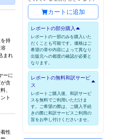
カートに追加
レポートの部分購入
レポートの一部のみを購入いた
性を持
だくことも可能です。価格はご
、溶
希望の章や内容によって異なり
込まれ
出版元への都度の確認が必要と
なります。
ヤーに
レポートの無料和訳サービ
どが含
ス
塗料、
レポートご購入後、和訳サービ
メント
スを無料でご利用いただけま
す。ご希望の際は、ご購入手続
きの際に和訳サービスご利用の
旨をお申し付けくださいませ。
接着性