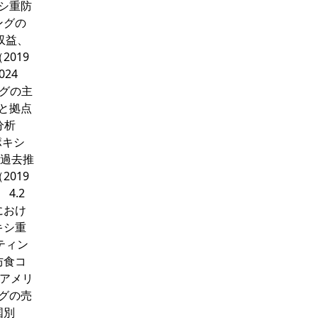
キシ重防
ングの
収益、
2019
24
ングの主
品と拠点
分析
エポキシ
の過去推
2019
4.2
におけ
キシ重
ティン
防食コ
 アメリ
ングの売
国別