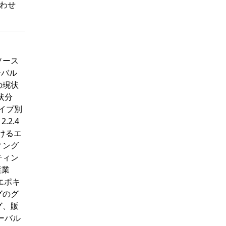
わせ
タソース
ーバル
の現状
状分
タイプ別
.2.4
おけるエ
ィング
ティン
産業
のエポキ
グのグ
グ、販
ーバル