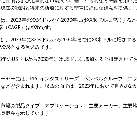
の定性的および定量的な市場入力に基づく透明な方法論を用い
の現在の状態と将来の軌道に対する非常に詳細な視点を提供し
、2023年のXX米ドルから2030年にはXX米ドルに増加する
率（CAGR）はXX%です。
、2023年にXX米ドルから2030年までにXX米ドルに増加す
RがXX%となる見込みです。
3年のUSドルから2030年にはUSドルに増加すると推定されて
ーヤーには、PPGインダストリーズ、ヘンペルグループ、ア
などが含まれます。収益の面では、2023年において世界の2
グ市場の製品タイプ、アプリケーション、主要メーカー、主要
成長機会を示しています。