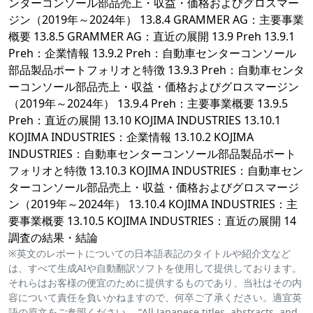
ンターコンソール部品売上・収益・価格およびグロスマー
ジン（2019年～2024年） 13.8.4 GRAMMER AG：主要事業
概要 13.8.5 GRAMMER AG：直近の展開 13.9 Preh 13.9.1
Preh：企業情報 13.9.2 Preh：自動車センターコンソール
部品製品ポートフォリオと特徴 13.9.3 Preh：自動車センタ
ーコンソール部品売上・収益・価格およびグロスマージン
（2019年～2024年） 13.9.4 Preh：主要事業概要 13.9.5
Preh：直近の展開 13.10 KOJIMA INDUSTRIES 13.10.1
KOJIMA INDUSTRIES：企業情報 13.10.2 KOJIMA
INDUSTRIES：自動車センターコンソール部品製品ポート
フォリオと特徴 13.10.3 KOJIMA INDUSTRIES：自動車セン
ターコンソール部品売上・収益・価格およびグロスマージ
ン（2019年～2024年） 13.10.4 KOJIMA INDUSTRIES：主
要事業概要 13.10.5 KOJIMA INDUSTRIES：直近の展開 14
調査の結果・結論
※英文のレポートについての日本語表記のタイトルや紹介文など
は、すべて生成AIや自動翻訳ソフトを使用して提供しております。
それらはお客様の便宜のために提供するものであり、当社はその内
容について責任を負いかねますので、何卒ご了承ください。適宜英
語の原文をご参照ください。 “All Japanese titles, abstracts, and