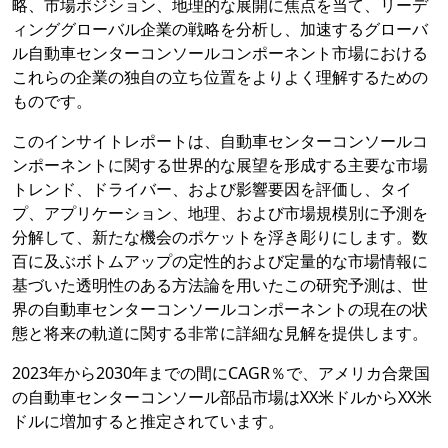
略、市場ポジション、地理的な展開に焦点を当て、リーデ
ィンググローバル企業の戦略を分析し、加速するグローバ
ル自動車センターコンソールコンポーネント市場における
これらの企業の独自の立ち位置をよりよく理解するための
ものです。
このインサイトレポートは、自動車センターコンソールコ
ンポーネントに関する世界的な展望を形成する主要な市場
トレンド、ドライバー、および影響要因を評価し、タイ
プ、アプリケーション、地理、および市場規模別に予測を
分解して、新たな機会のポケットを浮き彫りにします。数
百に及ぶボトムアップの定性的および定量的な市場情報に
基づいた透明性のある方法論を用いたこの研究予測は、世
界の自動車センターコンソールコンポーネントの現在の状
態と将来の軌道に関する非常に詳細な見解を提供します。
2023年から2030年までの間にCAGR％で、アメリカ合衆国
の自動車センターコンソール部品市場はXX米ドルからXX米
ドルに増加すると推定されています。