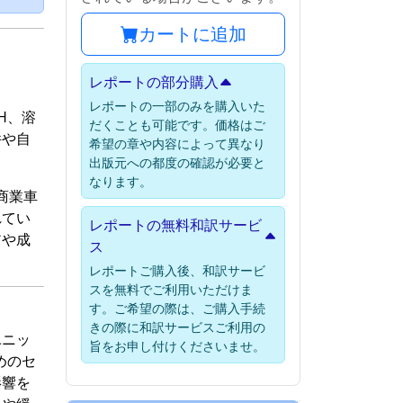
カートに追加
レポートの部分購入
レポートの一部のみを購入いた
H、溶
だくことも可能です。価格はご
件や自
希望の章や内容によって異なり
出版元への都度の確認が必要と
なります。
商業車
れてい
レポートの無料和訳サービ
アや成
ス
レポートご購入後、和訳サービ
スを無料でご利用いただけま
す。ご希望の際は、ご購入手続
きの際に和訳サービスご利用の
ユニッ
旨をお申し付けくださいませ。
めのセ
影響を