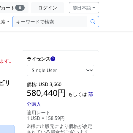
カート
ログイン
日本語
0
検索
ライセンス
します。
ビリ
価格
: USD
3,660
580,440
円
もしくは
部
分購入
適用レート
1 USD = 158.59円
※稀に出版元により価格が改定
）
されている場合がございます。