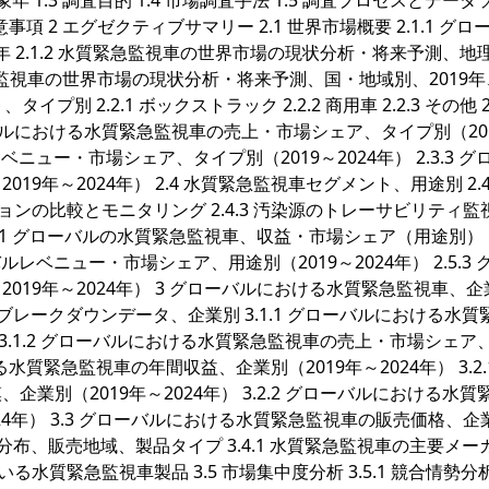
対象年 1.3 調査目的 1.4 市場調査手法 1.5 調査プロセスとデー
留意事項 2 エグゼクティブサマリー 2.1 世界市場概要 2.1.1 グロ
年 2.1.2 水質緊急監視車の世界市場の現状分析・将来予測、地
水質緊急監視車の世界市場の現状分析・将来予測、国・地域別、2019年、
プ別 2.2.1 ボックストラック 2.2.2 商用車 2.2.3 その他 2
ーバルにおける水質緊急監視車の売上・市場シェア、タイプ別（20
レベニュー・市場シェア、タイプ別（2019～2024年） 2.3.3 グ
年～2024年） 2.4 水質緊急監視車セグメント、用途別 2.4.
ョンの比較とモニタリング 2.4.3 汚染源のトレーサビリティ監視 2
.5.1 グローバルの水質緊急監視車、収益・市場シェア（用途別）（
バルレベニュー・市場シェア、用途別（2019～2024年） 2.5.3 
19年～2024年） 3 グローバルにおける水質緊急監視車、企
ブレークダウンデータ、企業別 3.1.1 グローバルにおける水質
 3.1.2 グローバルにおける水質緊急監視車の売上・市場シェア
ける水質緊急監視車の年間収益、企業別（2019年～2024年） 3.2.
別（2019年～2024年） 3.2.2 グローバルにおける水質
24年） 3.3 グローバルにおける水質緊急監視車の販売価格、企
分布、販売地域、製品タイプ 3.4.1 水質緊急監視車の主要メー
水質緊急監視車製品 3.5 市場集中度分析 3.5.1 競合情勢分析 3