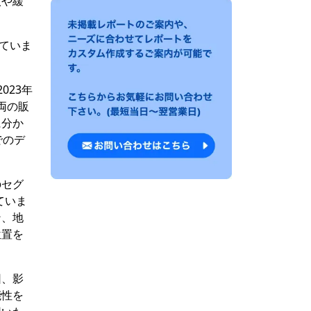
入や緩
れていま
023年
両の販
に分か
でのデ
のセグ
ていま
ン、地
位置を
因、影
能性を