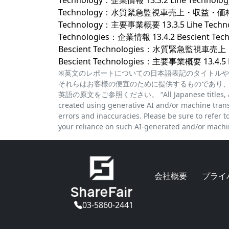
Technology：企業情報 13.3.2 Lihe Tec
Technology：水質緊急監視車売上・収益・価格お
Technology：主要事業概要 13.3.5 Lihe Technol
Technologies：企業情報 13.4.2 Bescie
Bescient Technologies：水質緊急監視
Bescient Technologies：主要事業概要 13.4
※英文のレポートについての日本語表記のタイトルや
それらはお客様の便宜のために提供するものであり
英語の原文をご参照ください。 “All Japanese titles, abstra
created using generative AI and/or machine trans
errors and inaccuracies. Please be sure to refer to 
your reliance on such AI-generated and/or machin
会社概要
プライ
03-5860-2441