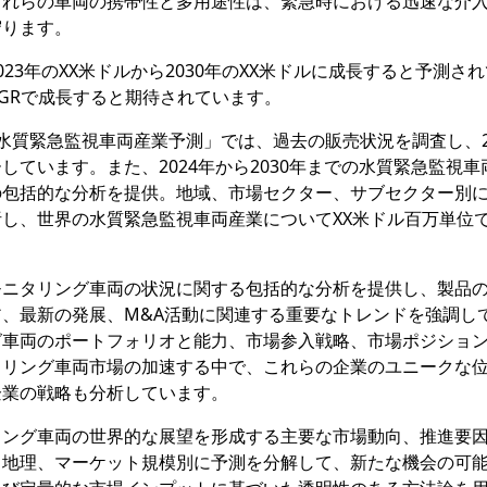
これらの車両の携帯性と多用途性は、緊急時における迅速な介
守ります。
23年のXX米ドルから2030年のXX米ドルに成長すると予測さ
CAGRで成長すると期待されています。
究報告書「水質緊急監視車両産業予測」では、過去の販売状況を調査し、2
ています。また、2024年から2030年までの水質緊急監視車
の包括的な分析を提供。地域、市場セクター、サブセクター別
し、世界の水質緊急監視車両産業についてXX米ドル百万単位
モニタリング車両の状況に関する包括的な分析を提供し、製品
、最新の発展、M&A活動に関連する重要なトレンドを強調し
グ車両のポートフォリオと能力、市場参入戦略、市場ポジショ
タリング車両市場の加速する中で、これらの企業のユニークな
企業の戦略も分析しています。
リング車両の世界的な展望を形成する主要な市場動向、推進要
、地理、マーケット規模別に予測を分解して、新たな機会の可