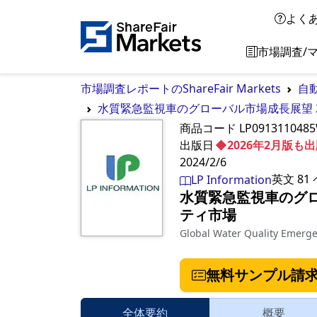
よく
市場調査/
市場調査レポートのShareFair Markets
自
水質緊急監視車のグローバル市場成長展望 20
商品コード
LP091311048
出版日
◆2026年2月版
2024/2/6
英文
81
LP Information
水質緊急監視車のグロー
ティ市場
Global Water Quality Emerg
無料サンプル請
全体要約
概要