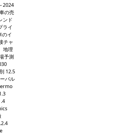
2024
視車の売
トレンド
サプライ
車のイ
間接チャ
ー、地理
市場予測
30
12.5
ローバル
ermo
.3
.4
ics
徴
2.4
e