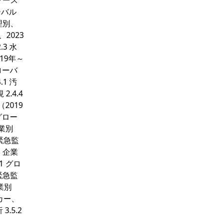
タソース
ーバル
理別、
2023
.3 水
19年～
ローバ
1 汚
.4.4
2019
グロー
業別
緊急監
、企業
1 グロ
緊急監
業別
カー、
.5.2