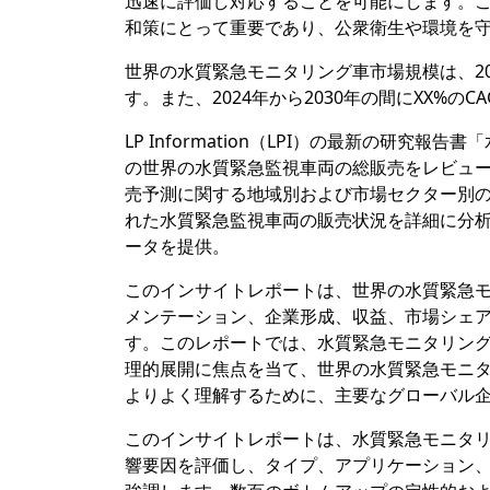
迅速に評価し対応することを可能にします。
和策にとって重要であり、公衆衛生や環境を
世界の水質緊急モニタリング車市場規模は、20
す。また、2024年から2030年の間にXX%の
LP Information（LPI）の最新の研
の世界の水質緊急監視車両の総販売をレビューし
売予測に関する地域別および市場セクター別
れた水質緊急監視車両の販売状況を詳細に分析
ータを提供。
このインサイトレポートは、世界の水質緊急
メンテーション、企業形成、収益、市場シェア
す。このレポートでは、水質緊急モニタリン
理的展開に焦点を当て、世界の水質緊急モニ
よりよく理解するために、主要なグローバル
このインサイトレポートは、水質緊急モニタ
響要因を評価し、タイプ、アプリケーション