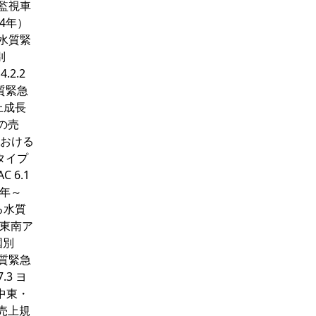
急監視車
4年）
る水質緊
別
2.2
質緊急
上成長
の売
における
タイプ
 6.1
9年～
ける水質
 東南ア
国別
水質緊急
3 ヨ
 中東・
の売上規