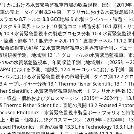
東・アフリカにおける水質緊急監視車市場の収益規模、国別（2019年～
視車の売上、タイプ別 8.3 中東・アフリカにおける水質緊急監
 イスラエル 8.7 トルコ 8.8 GCC地域 9 市場ドライバー・課題・
リスク 9.3 業界トレンド 10 製造コスト構造分析 10.1 原料・
 10.3 水質緊急監視車の製造プロセス分析 10.4 水質緊急監視
顧客 11.1 販売チャネル 11.1.1 直接チャネル 11.1.2 
3 水質緊急監視車の顧客 12 水質緊急監視車の世界市場予測レビュ
市場規模予測、地域別 12.1.1 グローバルの水質緊急監視車、
 グローバルの水質緊急監視車、年間収益予測（地域別）（2025年～20
3 APACにおける予測、地域別 12.4 ヨーロッパにおける予測、国別 
ローバルにおける水質緊急監視車の市場予測、タイプ別 12.7 グ
分析 13.1 Thermo Fisher Scientific 13.1.1 Th
rmo Fisher Scientific：水質緊急監視車製品ポートフォリオと特徴 13.1
監視車売上・収益・価格およびグロスマージン（2019年～2024年） 13.1
 Thermo Fisher Scientific：直近の展開 13.2 Focused Photon
3.2.2 Focused Photonics：水質緊急監視車製品ポートフォリオと特
急監視車売上・収益・価格およびグロスマージン（2019年～2024年） 13.
ed Photonics：直近の展開 13.3 Lihe Technology 13.3.1 Lih