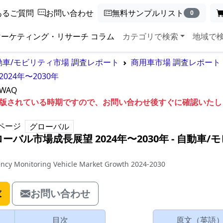
あるご質問
お問い合わせ
無料サンプルリスト
0
マーケティング・リサーチ コラム
カテゴリで検索
地域で
動車/モビリティ市場 調査レポート
商用車市場 調査レポート
24年〜2030年
5WAQ
も出版されている時期ですので、お問い合わせ後すぐに確認いた
ページ
グローバル
バル市場成長展望 2024年〜2030年
‐
自動車/モ
ency Monitoring Vehicle Market Growth 2024-2030
求
お問い合わせ
目次
原文（英語