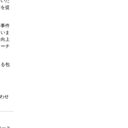
用いた
解を提
染事件
ていま
を向上
ローチ
よる包
わせ