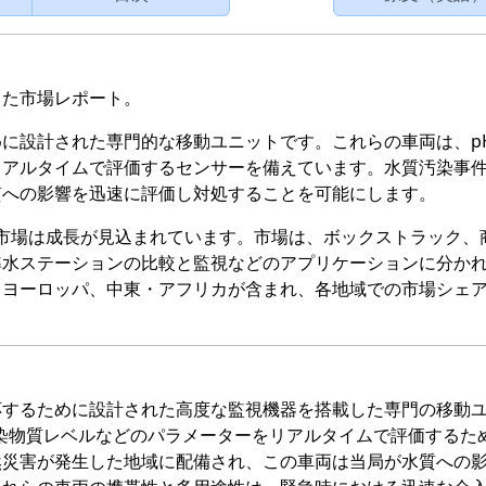
った市場レポート。
に設計された専門的な移動ユニットです。これらの車両は、p
リアルタイムで評価するセンサーを備えています。水質汚染事
質への影響を迅速に評価し対処することを可能にします。
視車市場は成長が見込まれています。市場は、ボックストラック、
準水ステーションの比較と監視などのアプリケーションに分か
、ヨーロッパ、中東・アフリカが含まれ、各地域での市場シェ
応するために設計された高度な監視機器を搭載した専門の移動
染物質レベルなどのパラメーターをリアルタイムで評価するた
然災害が発生した地域に配備され、この車両は当局が水質への