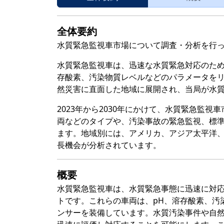
全体要約
水質緊急監視車市場について調査・分析を行
水質緊急監視車は、迅速な水質緊急対応のため
存酸素、汚染物質レベルなどのパラメータを
然災害に直面した地域に展開され、当局が水
2023年から2030年にかけて、水質緊急監
両などのタイプや、汚染事故の緊急監視、標
ます。地域別には、アメリカ、アジア太平洋
長機会が分析されています。
概要
水質緊急監視車は、水質緊急事態に迅速に対
トです。これらの車両は、pH、溶存酸素、汚
ンサーを装備しています。水質汚染事件や自