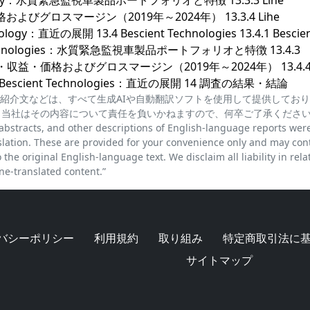
hnology：水質緊急監視車製品ポートフォリオと特徴 13.3.3 Lihe
よびグロスマージン（2019年～2024年） 13.3.4 Lihe
ogy：直近の展開 13.4 Bescient Technologies 13.4.1 Bescie
nt Technologies：水質緊急監視車製品ポートフォリオと特徴 13.4.3
車売上・収益・価格およびグロスマージン（2019年～2024年） 13.4.
.5 Bescient Technologies：直近の展開 14 調査の結果・結論
紹介文などは、すべて生成AIや自動翻訳ソフトを使用して提供してお
、当社はその内容について責任を負いかねますので、何卒ご了承くださ
cts, and other descriptions of English-language reports wer
lation. These are provided for your convenience only and may con
the original English-language text. We disclaim all liability in rela
e-translated content.”
バシーポリシー
利用規約
取り組み
特定商取引法に
サイトマップ